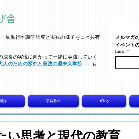
び舎
メルマガ
学・
瑜伽行唯識学
研究と実践の様子を日々共有
イベント
Email
*
の成長の実現に向かって一緒に実践していく
大人のための探究と実践の週末大学院 ─
」も
紹介
学習教材
Blog
 冷たい思考と現代の教育