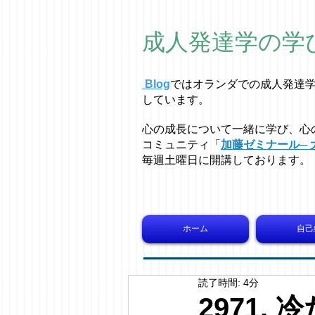
成人発達学の学
Blog
ではオラ
ン
ダでの成人発達
しています。
心の成長について一緒に学び、心
コミュニティ「
加藤ゼミナール─ 
毎週土曜日に開講しております。
ホーム
自己
読了時間: 4分
2971.