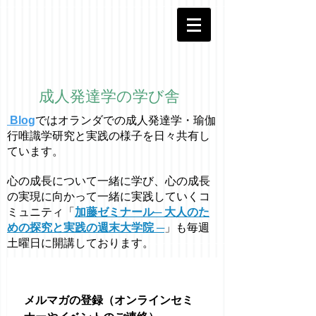
成人発達学の学び舎
Blog
ではオラ
ン
ダでの成人発達学・
瑜伽
行唯識学
研究と実践の様子を日々共有し
ています。
心の成長について一緒に学び、心の成長
の実現に向かって一緒に実践していくコ
ミュニティ「
加藤ゼミナール─ 大人のた
めの探究と実践の週末大学院 ─
」も毎週
土曜日に開講しております。
メルマガの登録（オンラインセミ