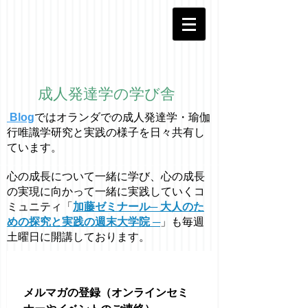
成人発達学の学び舎
Blog
ではオラ
ン
ダでの成人発達学・
瑜伽
行唯識学
研究と実践の様子を日々共有し
ています。
心の成長について一緒に学び、心の成長
の実現に向かって一緒に実践していくコ
ミュニティ「
加藤ゼミナール─ 大人のた
めの探究と実践の週末大学院 ─
」も毎週
土曜日に開講しております。
メルマガの登録（オンラインセミ