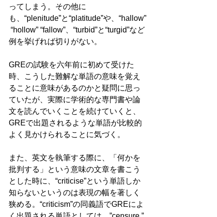
ってしまう。その他に
も、“plenitude”と“platitude”や、“hallow”
 “hollow” “fallow”、“turbid”と“turgid”など
例を挙げれば切りがない。
GREの試験を六年前に初めて受けた
時、こうした難解な単語の意味を覚え
ることに意味があるのかと疑問に思っ
ていたが、実際に学術的な専門書や論
文を読んでいくことを続けていくと、
GREで出題されるような単語が比較的
よく見かけられることに気づく。
また、英文を執筆する際に、「何かを
批判する」という意味の文章を書こう
とした時に、“criticise”という単語しか
知らないというのは表現の幅を著しく
狭める。“criticism”の同義語でGREによ
く出題される単語としては、”censure,” 