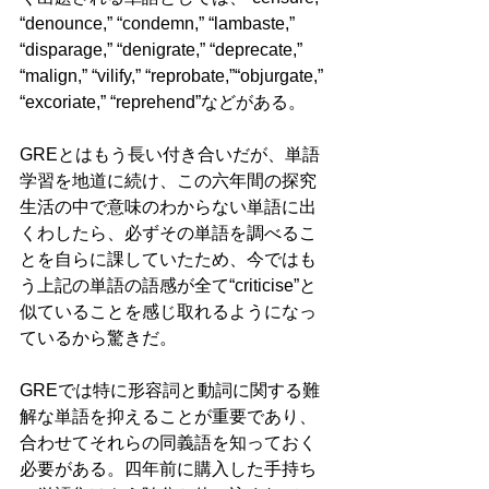
“denounce,” “condemn,” “lambaste,” 
“disparage,” “denigrate,” “deprecate,” 
“malign,” “vilify,” “reprobate,”“objurgate,” 
“excoriate,” “reprehend”などがある。
GREとはもう長い付き合いだが、単語
学習を地道に続け、この六年間の探究
生活の中で意味のわからない単語に出
くわしたら、必ずその単語を調べるこ
とを自らに課していたため、今ではも
う上記の単語の語感が全て“criticise”と
似ていることを感じ取れるようになっ
ているから驚きだ。
GREでは特に形容詞と動詞に関する難
解な単語を抑えることが重要であり、
合わせてそれらの同義語を知っておく
必要がある。四年前に購入した手持ち