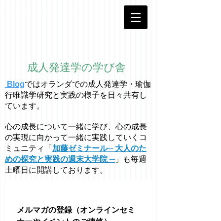
成人発達学の学び舎
Blog
ではオラ
ン
ダでの成人発達学・
瑜伽
行唯識学
研究と実践の様子を日々共有し
ています。
心の成長について一緒に学び、心の成長
の実現に向かって一緒に実践していくコ
ミュニティ「
加藤ゼミナール─ 大人のた
めの探究と実践の週末大学院 ─
」も毎週
土曜日に開講しております。
メルマガの登録（オンラインセミ