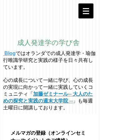
成人発達学の学び舎
Blog
ではオラ
ン
ダでの成人発達学・
瑜伽
行唯識学
研究と実践の様子を日々共有し
ています。
心の成長について一緒に学び、心の成長
の実現に向かって一緒に実践していくコ
ミュニティ「
加藤ゼミナール─ 大人のた
めの探究と実践の週末大学院 ─
」も毎週
土曜日に開講しております。
メルマガの登録（オンラインセミ