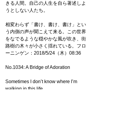
きる人間。自己の人生を自ら著述しよ
うとしない人たち。
相変わらず「書け、書け、書け」とい
う内側の声が聞こえて来る。この世界
をなでるような穏やかな風が吹き、街
路樹の木々が小さく揺れている。フロ
ーニンゲン：2018/5/24（木）08:36
No.1034: A Bridge of Adoration
Sometimes I don’t know where I’m 
walking in this life. 
When I wander around a bridge 
between this world and the other world, 
I find the bridge to be replete with 
adoration. Groningen, 08:08, 
Wednesday, 6/27/2018