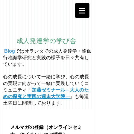
成人発達学の学び舎
Blog
ではオラ
ン
ダでの成人発達学・
瑜伽
行唯識学
研究と実践の様子を日々共有し
ています。
心の成長について一緒に学び、心の成長
の実現に向かって一緒に実践していくコ
ミュニティ「
加藤ゼミナール─ 大人のた
めの探究と実践の週末大学院 ─
」も毎週
土曜日に開講しております。
メルマガの登録（オンラインセミ