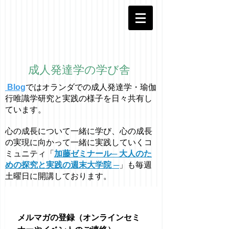
成人発達学の学び舎
Blog
ではオラ
ン
ダでの成人発達学・
瑜伽
行唯識学
研究と実践の様子を日々共有し
ています。
心の成長について一緒に学び、心の成長
の実現に向かって一緒に実践していくコ
ミュニティ「
加藤ゼミナール─ 大人のた
めの探究と実践の週末大学院 ─
」も毎週
土曜日に開講しております。
メルマガの登録（オンラインセミ