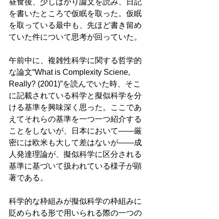
昼食後、少しばかり論文を読み、日記
を書いたところで仮眠を取った。仮眠
を取っている最中も、先ほど書き留め
ていた件について思考が回っていた。
午前中に、複雑性科学に関する哲学的
な論文“What is Complexity Sciene, 
Really? (2001)”を読んでいた時、そこ
に記載されている科学と擬似科学を分
ける基準を興味深く思った。ここであ
えてそれらの基準を一つ一つ紹介する
ことをしないが、日本において——厳
密には欧米も大して差はないが——成
人発達理論が、擬似科学に区分される
基準に基づいて扱われている様子が顕
著である。
科学的な枠組みが擬似科学の枠組みに
貶められる形で用いられる際の一つの