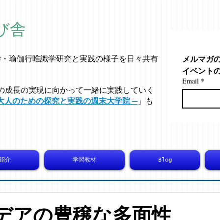
び舎
メルマガ
学・
瑜伽行唯識学
研究と実践の様子を日々共有
イベント
Email
*
の成長の実現に向かって一緒に実践していく
大人のための探究と実践の週末大学院 ─
」も
紹介
学習教材
Blog
 イデアの豊穣な多面性