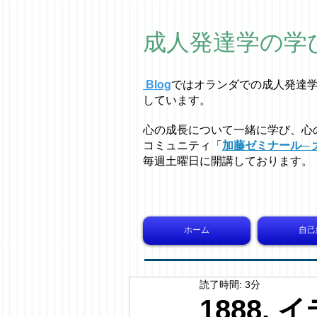
成人発達学の学
Blog
ではオラ
ン
ダでの成人発達
しています。
心の成長について一緒に学び、心
コミュニティ「
加藤ゼミナール─ 
毎週土曜日に開講しております。
ホーム
自己
読了時間: 3分
1888.