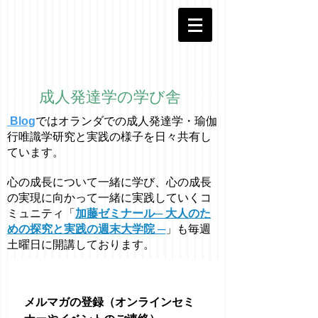
成人発達学の学び舎
Blog
ではオラ
ン
ダでの成人発達学・
瑜伽
行唯識学
研究と実践の様子を日々共有し
ています。
心の成長について一緒に学び、心の成長
の実現に向かって一緒に実践していくコ
ミュニティ「
加藤ゼミナール─ 大人のた
めの探究と実践の週末大学院 ─
」も毎週
土曜日に開講しております。
メルマガの登録（オンラインセミ