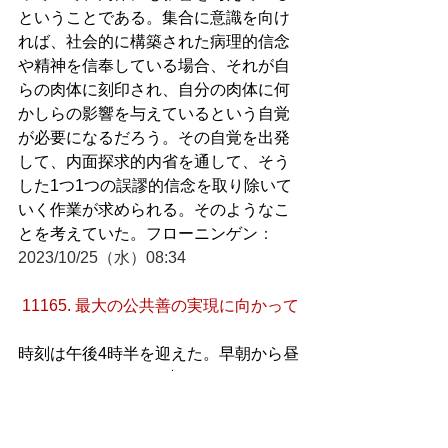
ということである。集合に意識を向け
れば、社会的に構築された病理的信念
や精神を信奉している場合、それが自
らの肉体に刻印され、自分の肉体に何
かしらの影響を与えているという自覚
が必要になるだろう。その自覚を出発
して、内面探求的内省を通して、そう
した1つ1つの誤謬的信念を取り除いて
いく作業が求められる。そのようなこ
とを考えていた。フローニンゲン
：
2023/10/25（水）08:34
11165. 最大の公共善の実現に向かって
時刻は午後4時半を迎えた。早朝から昼
にかけてはあれだけ晴れていたのだ
が、午後からは天気予報通りに小雨が
降り始めた、今もシトシトとした雨が