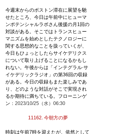
今週末からのボストン滞在に展望を馳
せたところ、今日は午前中にヒューマ
ンポテンシャルラボさん後援の月1回の
対談がある。そこではトランスヒュー
マニズムを始めとしたテクノロジーに
関する思想的なことを扱っていくが、
今日もひょっとしたらサイケデリクス
について取り上げることになるかもし
れない。午後からは「インテグラル·サ
イケデリックラジオ」の第36回の収録
がある。今日の収録もまた楽しみであ
り、どのような対話がそこで実現され
るか期待に満ちている。フローニンゲ
ン
：2023/10/25（水）06:30
11162. 今朝方の夢
時刻は午前7時を迎えたが、依然として