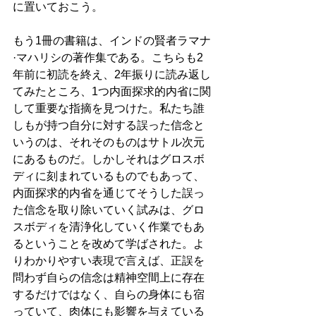
に置いておこう。
もう1冊の書籍は、インドの賢者ラマナ
·マハリシの著作集である。こちらも2
年前に初読を終え、2年振りに読み返し
てみたところ、1つ内面探求的内省に関
して重要な指摘を見つけた。私たち誰
しもが持つ自分に対する誤った信念と
いうのは、それそのものはサトル次元
にあるものだ。しかしそれはグロスボ
ディに刻まれているものでもあって、
内面探求的内省を通じてそうした誤っ
た信念を取り除いていく試みは、グロ
スボディを清浄化していく作業でもあ
るということを改めて学ばされた。よ
りわかりやすい表現で言えば、正誤を
問わず自らの信念は精神空間上に存在
するだけではなく、自らの身体にも宿
っていて、肉体にも影響を与えている