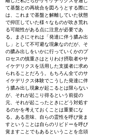
離した私たちがサイケデリクスを通じ
て基盤との再統合を図ろうとする際に
は、これまで基盤と解離していた状態
で抑圧していた様々なものが吹き荒れ
る可能性がある点に注意が必要であ
る。まさにそれは「発達に伴う膿み出
し」として不可避な現象なのだが、そ
の膿み出しをいかに行っていくかのプ
ロセスの慎重さはとりわけ摂取者やサ
イケデリクスを活用した支援者に求め
られることだろう。もちろん全てのサ
イケデリクス体験でこうした発達に伴
う膿み出し現象が起こるとは限らない
が、それが起こり得るという前提の
元、それが起こったときにどう対処す
るのかを考えておくことは重要にな
る。ある意味、自らの霊性を呼び覚ま
すということは自らのリビドーを呼び
覚ますことでもあるということを念頭