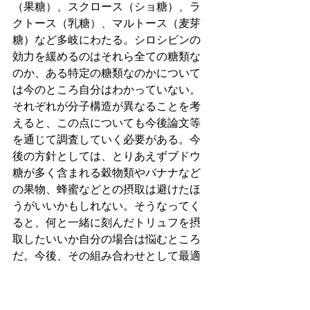
（果糖）、スクロース（ショ糖）、ラ
クトース（乳糖）、マルトース（麦芽
糖）など多岐にわたる。シロシビンの
効力を緩めるのはそれら全ての糖類な
のか、ある特定の糖類なのかについて
は今のところ自分はわかっていない。
それぞれが分子構造が異なることを考
えると、この点についても今後論文等
を通じて調査していく必要がある。今
後の方針としては、とりあえずブドウ
糖が多く含まれる穀物類やバナナなど
の果物、蜂蜜などとの摂取は避けたほ
うがいいかもしれない。そうなってく
ると、何と一緒に刻んだトリュフを摂
取したいいか自分の場合は悩むところ
だ。今後、その組み合わせとして最適
なものを見つけたいし、理想は毎回完
全に深く体験に入れるシロシビン·ティ
ーを作ることである。 