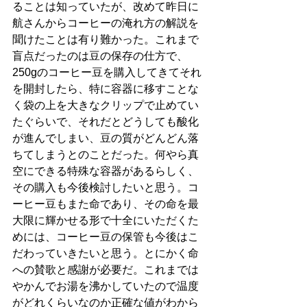
ることは知っていたが、改めて昨日に
航さんからコーヒーの淹れ方の解説を
聞けたことは有り難かった。これまで
盲点だったのは豆の保存の仕方で、
250gのコーヒー豆を購入してきてそれ
を開封したら、特に容器に移すことな
く袋の上を大きなクリップで止めてい
たぐらいで、それだとどうしても酸化
が進んでしまい、豆の質がどんどん落
ちてしまうとのことだった。何やら真
空にできる特殊な容器があるらしく、
その購入も今後検討したいと思う。コ
ーヒー豆もまた命であり、その命を最
大限に輝かせる形で十全にいただくた
めには、コーヒー豆の保管も今後はこ
だわっていきたいと思う。とにかく命
への賛歌と感謝が必要だ。これまでは
やかんでお湯を沸かしていたので温度
がどれくらいなのか正確な値がわから