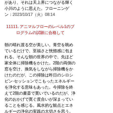
があり、それは天上界につながる輝く
小川のように思えた。フローニンゲ
ン
：2023/10/17（火）08:14
11111. アニマルフローのレベル1のプ
ログラムの試験に合格して
朝の晴れ渡る空が美しい。青空を眺め
ているだけで、至福さと恍惚感に包ま
れる。そんな朝の世界の中で、先ほど
家全体に掃除機をかけた。2階の両側の
窓を空け、換気をしながら掃除機をか
けたのだが、この掃除は昨日のシロシ
ビン·セッションでこもったエネルギー
を浄化する意味もあった。今掃除を終
えて2階の書斎で寛いでいるのだが、浄
化のおかげで寛ぐ度合いが深まってい
ることを感じる。風水的な観点とエネ
ルギーの浄化の実践の大切さを思う。