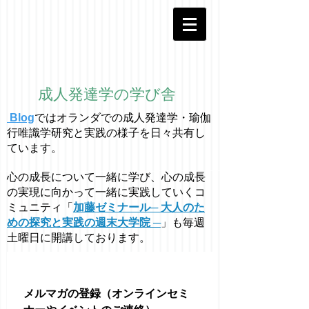
成人発達学の学び舎
Blog
ではオラ
ン
ダでの成人発達学・
瑜伽
行唯識学
研究と実践の様子を日々共有し
ています。
心の成長について一緒に学び、心の成長
の実現に向かって一緒に実践していくコ
ミュニティ「
加藤ゼミナール─ 大人のた
めの探究と実践の週末大学院 ─
」も毎週
土曜日に開講しております。
メルマガの登録（オンラインセミ