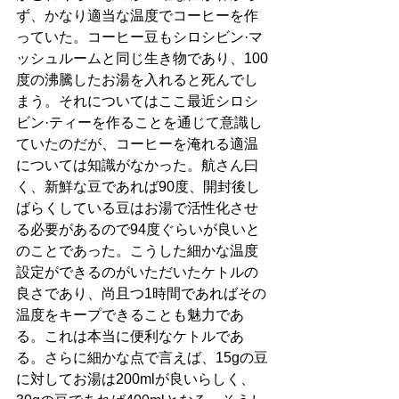
ず、かなり適当な温度でコーヒーを作
っていた。コーヒー豆もシロシビン·マ
ッシュルームと同じ生き物であり、100
度の沸騰したお湯を入れると死んでし
まう。それについてはここ最近シロシ
ビン·ティーを作ることを通じて意識し
ていたのだが、コーヒーを淹れる適温
については知識がなかった。航さん曰
く、新鮮な豆であれば90度、開封後し
ばらくしている豆はお湯で活性化させ
る必要があるので94度ぐらいが良いと
のことであった。こうした細かな温度
設定ができるのがいただいたケトルの
良さであり、尚且つ1時間であればその
温度をキープできることも魅力であ
る。これは本当に便利なケトルであ
る。さらに細かな点で言えば、15gの豆
に対してお湯は200mlが良いらしく、