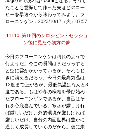
30gの豆であれば400mlとなる。そうし
たことも意識して作った先ほどのコー
ヒーを早速今から味わってみよう。フ
ローニンゲン
：2023/10/17（火）07:57
11110. 第18回のシロシビン・セッショ
ン後に見た今朝方の夢
今日のフローニンゲンは晴れのようで
何よりだ。今この瞬間はまだうっすら
と空に雲がかかっているが、それもじ
きに消えるだろう。今日の最高気温は
13度まで上がるが、最低気温はなんと3
度である。もはや冬の様相を帯び始め
たフローニンゲンであるが、自己はそ
れを心底喜んでいる。寒さが厳しけれ
ば厳しいだけ、外的環境が厳しければ
厳しいだけ、自分の内面世界は豊かに
逞しく成長していくのだから。仮に来