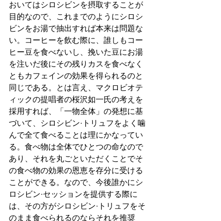
おいてはシロシビンを摂取することが
目的なので、これまでのようにシロシ
ビンをお湯で抽出すれば本来は問題な
い。コーヒーを飲む際に、誰しもコー
ヒー豆を食べないし、挽いた豆にお湯
を注いだ後にその残りカスを食べなく
ともカフェインの効果を得られるのと
同じである。とは言え、マクロビオテ
ィックの提唱者の桜沢如一氏の考えを
採用すれば、「一物全体」の発想に基
づいて、シロシビン·トリュフをよく噛
んで全て食べることは理にかなってい
る。食べ物は全体でひとつの命なので
あり、それを丸ごといただくことでそ
の食べ物の効果の恩恵を存分に受ける
ことができる。なので、今後誰かにシ
ロシビン·セッションを提供する際に
は、その方がシロシビン·トリュフをそ
のまま食べられるのならそれを推奨