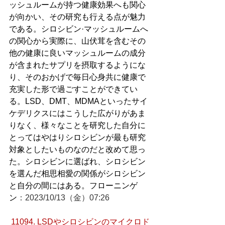
ッシュルームが持つ健康効果へも関心
が向かい、その研究も行える点が魅力
である。シロシビン·マッシュルームへ
の関心から実際に、山伏茸を含むその
他の健康に良いマッシュルームの成分
が含まれたサプリを摂取するようにな
り、そのおかげで毎日心身共に健康で
充実した形で過ごすことができてい
る。LSD、DMT、MDMAといったサイ
ケデリクスにはこうした広がりがあま
りなく、様々なことを研究した自分に
とってはやはりシロシビンが最も研究
対象としたいものなのだと改めて思っ
た。シロシビンに選ばれ、シロシビン
を選んだ相思相愛の関係がシロシビン
と自分の間にはある。フローニンゲ
ン
：2023/10/13（金）07:26
11094. LSDやシロシビンのマイクロド