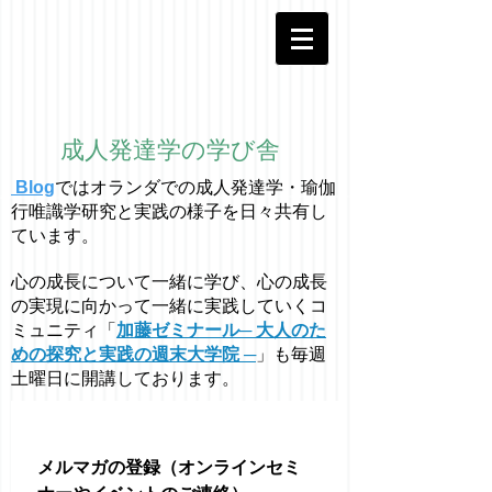
成人発達学の学び舎
Blog
ではオラ
ン
ダでの成人発達学・
瑜伽
行唯識学
研究と実践の様子を日々共有し
ています。
心の成長について一緒に学び、心の成長
の実現に向かって一緒に実践していくコ
ミュニティ「
加藤ゼミナール─ 大人のた
めの探究と実践の週末大学院 ─
」も毎週
土曜日に開講しております。
メルマガの登録（オンラインセミ