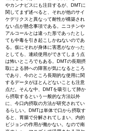
やカンナビスにも注目するが、DMTに
関してまず述べると、それが他のサイ
ケデリクスと異なって耐性が構築され
ない点が懸念事項である。ニコチンや
アルコールとは違った形であったとし
ても中毒を引き起こしかねないのであ
る。仮にそれが身体に害悪がなかった
としても、連続使用ができてしまう点
は怖いところでもある。DMTの長期摂
取による肺への障害が気になるところ
であり、今のところ長期的な使用に関
するデータがほとんどないことも注意
点だ。そんな中、DMTを吸引して肺か
ら摂取するという一般的な方法以外
に、今口内摂取の方法が研究されてい
るらしい。DMTは単体で口から摂取す
ると、胃腸で分解されてしまい、内的
ビジョンの作用が働かない。なので南