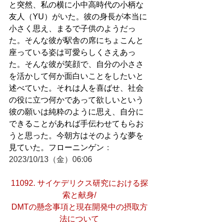
と突然、私の横に小中高時代の小柄な
友人（YU）がいた。彼の身長が本当に
小さく思え、まるで子供のようだっ
た。そんな彼が駅舎の席にちょこんと
座っている姿は可愛らしくさえあっ
た。そんな彼が笑顔で、自分の小ささ
を活かして何か面白いことをしたいと
述べていた。それは人を喜ばせ、社会
の役に立つ何かであって欲しいという
彼の願いは純粋のように思え、自分に
できることがあれば手伝わせてもらお
うと思った。今朝方はそのような夢を
見ていた。フローニンゲン
：
2023/10/13（金）06:06
11092. サイケデリクス研究における探
索と献身/
DMTの懸念事項と現在開発中の摂取方
法について