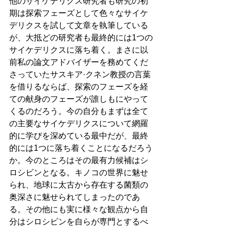
他のサイケデリクス研究者も研究の初
期は探索フェーズとして色々なサイケ
デリクスを試して文章を執筆している
が、大抵どの研究者も最終的には1つの
サイケデリクスに落ち着く。まさに以
前私の論文アドバイザーを務めてくだ
さっていたサスキア·クネン教授の言葉
を借りるならば、探索のフェーズを経
ての献身のフェーズが誰しもにやって
くるのだろう。今の自分もまずは全て
の主要なサイケデリクスについて網羅
的に学びを深めている最中だが、最終
的には1つに落ち着くことになるだろう
か。今のところはその最有力候補はシ
ロシビンとなる。キノコの世界に魅せ
られ、地球に太古から存在する菌類の
奥深さに魅せられてしまったのであ
る。その他にも実に様々な観点から自
分はシロシビンを自らが専門とするべ