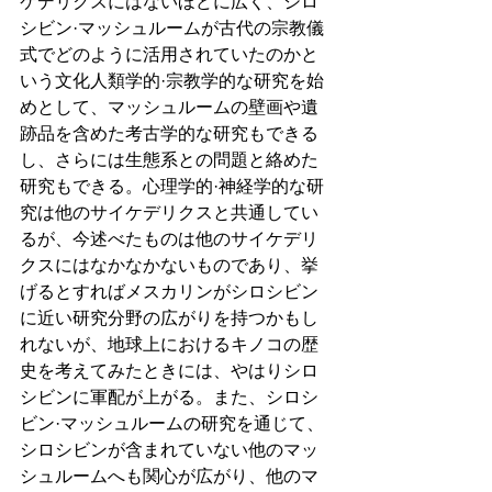
ケデリクスにはないほどに広く、シロ
シビン·マッシュルームが古代の宗教儀
式でどのように活用されていたのかと
いう文化人類学的·宗教学的な研究を始
めとして、マッシュルームの壁画や遺
跡品を含めた考古学的な研究もできる
し、さらには生態系との問題と絡めた
研究もできる。心理学的·神経学的な研
究は他のサイケデリクスと共通してい
るが、今述べたものは他のサイケデリ
クスにはなかなかないものであり、挙
げるとすればメスカリンがシロシビン
に近い研究分野の広がりを持つかもし
れないが、地球上におけるキノコの歴
史を考えてみたときには、やはりシロ
シビンに軍配が上がる。また、シロシ
ビン·マッシュルームの研究を通じて、
シロシビンが含まれていない他のマッ
シュルームへも関心が広がり、他のマ