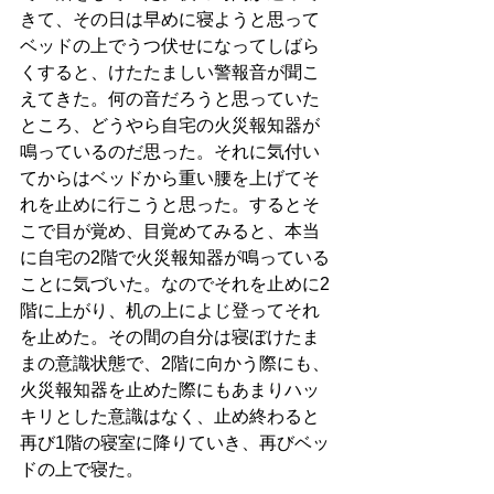
きて、その日は早めに寝ようと思って
ベッドの上でうつ伏せになってしばら
くすると、けたたましい警報音が聞こ
えてきた。何の音だろうと思っていた
ところ、どうやら自宅の火災報知器が
鳴っているのだ思った。それに気付い
てからはベッドから重い腰を上げてそ
れを止めに行こうと思った。するとそ
こで目が覚め、目覚めてみると、本当
に自宅の2階で火災報知器が鳴っている
ことに気づいた。なのでそれを止めに2
階に上がり、机の上によじ登ってそれ
を止めた。その間の自分は寝ぼけたま
まの意識状態で、2階に向かう際にも、
火災報知器を止めた際にもあまりハッ
キリとした意識はなく、止め終わると
再び1階の寝室に降りていき、再びベッ
ドの上で寝た。