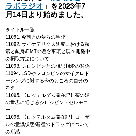
ラボラジオ
」を2023年7
月14日より始めました。
タイトル一覧
11091. 今朝方の夢らの学び
11092. サイケデリクス研究における探
索と献身/DMTの懸念事項と現在開発中
の摂取方法について
11093. シロシビンとの相思相愛の関係
11094. LSDやシロシビンのマイクロド
ーシングに対する今のところの自分の
考え
11095. 【ロッテルダム滞在記】茶の湯
の世界に通じるシロシビン・セレモニ
ー
11096. 【ロッテルダム滞在記】コーザ
ルの意識状態/新種のドラッグについて
の所感