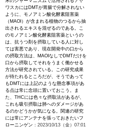
米のシャーマニズムで活用されるアヤ
ワスカにはDMTが胃腸で分解されない
ように、モノアミン酸化酵素阻害薬
（MAOI）が含まれる植物のつるから抽
出されるエキスを混ぜるのである。こ
のモノアミン酸化酵素阻害薬というの
は、抗うつ剤を摂取している人に対し
ては害悪であり、現在開発中の口から
の摂取方法は、MAOIなしでDMTだけを
口から摂取してそれをうまく働かせる
方法が研究されている。この研究成果
が待たれるところだが、そうであって
もDMTには上記のような懸念事項があ
る点は常に念頭に置いておこう。ま
た、THCには色々な摂取法があるが、
これも吸引摂取は肺へのダメージがあ
るのかどうかが気になる。関連の研究
には常にアンテナを張っておきたいフ
ローニンゲン
：2023/10/13（金）07:01