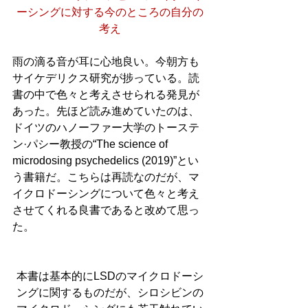
ーシングに対する今のところの自分の
考え
雨の滴る音が耳に心地良い。今朝方も
サイケデリクス研究が捗っている。読
書の中で色々と考えさせられる発見が
あった。先ほど読み進めていたのは、
ドイツのハノーファー大学のトーステ
ン·パシー教授の“The science of 
microdosing psychedelics (2019)”とい
う書籍だ。こちらは再読なのだが、マ
イクロドーシングについて色々と考え
させてくれる良書であると改めて思っ
た。
本書は基本的にLSDのマイクロドーシ
ングに関するものだが、シロシビンの