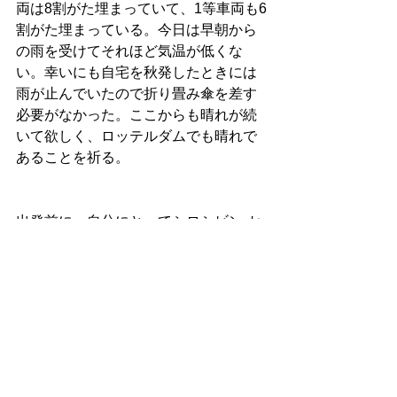
両は8割がた埋まっていて、1等車両も6
割がた埋まっている。今日は早朝から
の雨を受けてそれほど気温が低くな
い。幸いにも自宅を秋発したときには
雨が止んでいたので折り畳み傘を差す
必要がなかった。ここからも晴れが続
いて欲しく、ロッテルダムでも晴れで
あることを祈る。
出発前に、自分にとってシロシビン·セ
ッションというのはある種のセレモニ
ーであると思った。シロシビン·ドリン
ク、あるいはシロシビン·ティーを作
り、それを振る舞ったり、自分で飲ん
だりすることは、茶の湯の世界に通じ
るものがある。千利休の茶道の精神を
深く学びたいという思い。そして岡倉
天心の『茶の本』を読むことを通じ