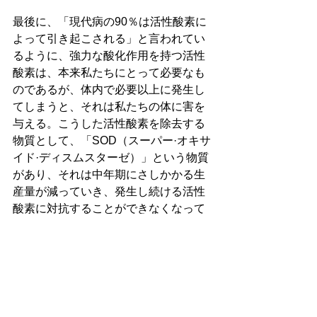
最後に、「現代病の90％は活性酸素に
よって引き起こされる」と言われてい
るように、強力な酸化作用を持つ活性
酸素は、本来私たちにとって必要なも
のであるが、体内で必要以上に発生し
てしまうと、それは私たちの体に害を
与える。こうした活性酸素を除去する
物質として、「SOD（スーパー·オキサ
イド·ディスムスターゼ）」という物質
があり、それは中年期にさしかかる生
産量が減っていき、発生し続ける活性
酸素に対抗することができなくなって
くる。さらにはSODは人工的に合成す
ることができないらしく、その代わり
にSODと似た働きを示す「SOD様物
質」という物質であれば、野菜や果物
などの食品から摂取することができ、
その中でも山伏茸は全食品の中でもト