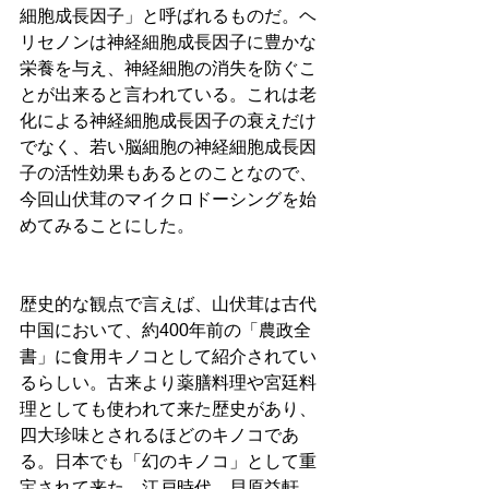
細胞成長因子」と呼ばれるものだ。ヘ
リセノンは神経細胞成長因子に豊かな
栄養を与え、神経細胞の消失を防ぐこ
とが出来ると言われている。これは老
化による神経細胞成長因子の衰えだけ
でなく、若い脳細胞の神経細胞成長因
子の活性効果もあるとのことなので、
今回山伏茸のマイクロドーシングを始
めてみることにした。
歴史的な観点で言えば、山伏茸は古代
中国において、約400年前の「農政全
書」に食用キノコとして紹介されてい
るらしい。古来より薬膳料理や宮廷料
理としても使われて来た歴史があり、
四大珍味とされるほどのキノコであ
る。日本でも「幻のキノコ」として重
宝されて来た。江戸時代、貝原益軒