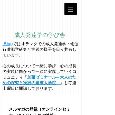
成人発達学の学び舎
Blog
ではオラ
ン
ダでの成人発達学・
瑜伽
行唯識学
研究と実践の様子を日々共有し
ています。
心の成長について一緒に学び、心の成長
の実現に向かって一緒に実践していくコ
ミュニティ「
加藤ゼミナール─ 大人のた
めの探究と実践の週末大学院 ─
」も毎週
土曜日に開講しております。
メルマガの登録（オンラインセミ