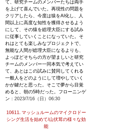
て、研究チームのメンバーたちは両手
を上げて喜んでいた。再現性の問題を
クリアしたら、今度は猿をAI化し、人
間以上に高度な知性を獲得させるよう
にして、その猿を総理大臣にする試み
に従事していくことになっていた。そ
れはとても楽しみなプロジェクトで、
無能な人間が総理大臣になるよりも、
よっぽどそちらの方が望ましいと研究
チームのメンバー一同本気で考えてい
て、あとはこの試みに賛同してくれる
一般人をどのようにして増やしていく
かが鍵だと思った。そこで夢から目覚
めると、朝の5時だった。フローニンゲ
ン
：2023/7/16（日）06:30
10611. マッシュルームのマイクロドー
シング生活を始めて/山伏茸の様々な効
能