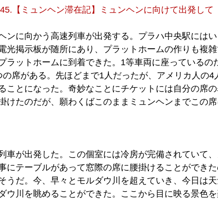
0545.【ミュンヘン滞在記】ミュンヘンに向けて出発して
ヘンに向かう高速列車が出発する。プラハ中央駅にはい
電光掲示板が随所にあり、プラットホームの作りも複雑
プラットホームに到着できた。1等車両に座っているの
つの席がある。先ほどまで1人だったが、アメリカ人の4
ることになった。奇妙なことにチケットには自分の席の
掛けたのだが、願わくばこのままミュンヘンまでこの席
列車が出発した。この個室には冷房が完備されていて、
事にテーブルがあって窓際の席に腰掛けることができた
そうだ。今、早々とモルダウ川を超えていき、今日は天
ダウ川を眺めることができた。ここから目に映る景色を