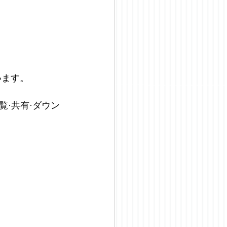
います。
覧·共有·ダウン