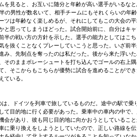
ムを見ると、お互いに随分と年齢が高い選手がいるなと
後半の男性が数名いて、相手チームにもそれくらいの年
ーツは年齢なく楽しめるが、それにしてもこの大会の平
かと思ってしまうほどった。試合開始前に、自分はキャ
前半の戦い方の方針を示した。選手の能力としてはこち
気を抜くことなくプレーしていこうと思った。いざ前半
進み、先制点を奪ったのは私だった。後から来た浮いた
、そのままボレーシュートを打ち込んでゴールの右上隅
て、そこからもこちらが優勢に試合を進めることができ
えている。
のは、ドイツを列車で旅しているものだ。途中の駅で乗
して目的地に行く必要があった。乗車中の車内の中で、
機会があり、彼も同じ目的地に向かおうとしていること
車に乗り換えをしようとしていたので、正しい路線を伝
ナを経由して北上するルーツがあることを知っていなか