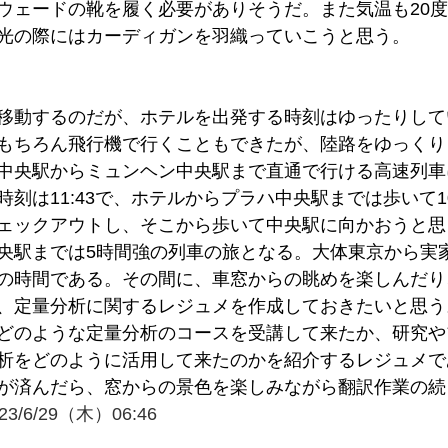
ウェードの靴を履く必要がありそうだ。また気温も20
光の際にはカーディガンを羽織っていこうと思う。
移動するのだが、ホテルを出発する時刻はゆったりして
もちろん飛行機で行くこともできたが、陸路をゆっくり
中央駅からミュンヘン中央駅まで直通で行ける高速列車
刻は11:43で、ホテルからプラハ中央駅までは歩いて1
ェックアウトし、そこから歩いて中央駅に向かおうと思
央駅までは5時間強の列車の旅となる。大体東京から実
の時間である。その間に、車窓からの眺めを楽しんだり
、定量分析に関するレジュメを作成しておきたいと思う
どのような定量分析のコースを受講して来たか、研究や
析をどのように活用して来たのかを紹介するレジュメで
が済んだら、窓からの景色を楽しみながら翻訳作業の続
23/6/29（木）06:46