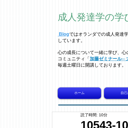
成人発達学の学
Blog
ではオラ
ン
ダでの成人発達
しています。
心の成長について一緒に学び、心
コミュニティ「
加藤ゼミナール─ 
毎週土曜日に開講しております。
ホーム
自己
読了時間: 10分
10543