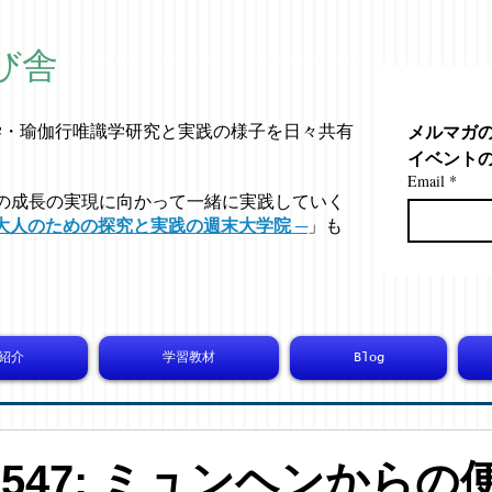
び舎
メルマガ
学・
瑜伽行唯識学
研究と実践の様子を日々共有
イベント
Email
*
の成長の実現に向かって一緒に実践していく
大人のための探究と実践の週末大学院 ─
」も
紹介
学習教材
Blog
-10547: ミュンヘンから