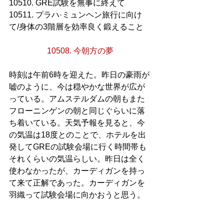
10510. GRE試験を無事に終えて
10511. プラハ·ミュンヘン旅行に向け
て/身体の3階層を効率良く鍛えること
10508. 今朝方の夢
時刻は午前6時を迎えた。昨日の豪雨が
嘘のように、今は穏やかな世界が広が
っている。アムステルダムの朝もまた
フローニンゲンの朝と同じぐらいに落
ち着いている。天気予報を見ると、今
の気温は18度とのことで、ホテルを出
発してGREの試験会場に行く時間帯も
それくらいの気温らしい。昨日は全く
使わなかったが、カーディガンを持っ
て来て正解であった。カーディガンを
羽織って試験会場に向かおうと思う。