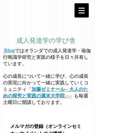
成人発達学の学び舎
Blog
ではオラ
ン
ダでの成人発達学・
瑜伽
行唯識学
研究と実践の様子を日々共有し
ています。
心の成長について一緒に学び、心の成長
の実現に向かって一緒に実践していくコ
ミュニティ「
加藤ゼミナール─ 大人のた
めの探究と実践の週末大学院 ─
」も毎週
土曜日に開講しております。
メルマガの登録（オンラインセミ