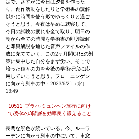
定で、さすがに今日は夕食を作った
り、創作活動をしたりと学術書の読解
以外に時間を使う形でゆっくりと過ご
そうと思う。今夜は早めに就寝して、
今日の試験の疲れを全て取り、明日の
朝から全ての時間を学術書の即興読解
と即興解説を通じた音声ファイルの作
成に充てていく。この2ヶ月間GREの対
策に集中した自分をまず労い、そこで
培った種々の力を今後の学術研究に応
用していこうと思う。フローニンゲン
に向かう列車の中
：2023/6/21（水）
13:49
10511. プラハ·ミュンヘン旅行に向け
て/身体の3階層を効率良く鍛えること
長閑な景色が続いている。今、ルーワ
ーデンに向かう列車の中にいて、車窓