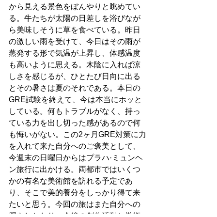
から見える景色をぼんやりと眺めてい
る。牛たちが太陽の日差しを浴びなが
ら美味しそうに草を食べている。昨日
の激しい雨を受けて、今日はその雨が
蒸発する形で気温が上昇し、体感温度
も高いように思える。木陰に入れば涼
しさを感じるが、ひとたび日向に出る
とその暑さは夏のそれである。本日の
GRE試験を終えて、今は本当にホッと
している。何もトラブルがなく、持っ
ている力を出し切った感があるので何
も悔いがない。この2ヶ月GRE対策に力
を入れて来た自分へのご褒美として、
今週末の日曜日からはプラハ·ミュンヘ
ン旅行に出かける。両都市ではいくつ
かの有名な美術館を訪れる予定であ
り、そこで美的養分をしっかり得て来
たいと思う。今回の旅はまた自分への
肥やしとなり、今後の創作活動と学術