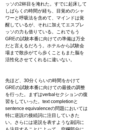
ッソの2杯目を淹れた。すでに起床して
しばらくの時間が経ち、目覚めのシャ
ワーと呼吸法を含めて、マインドは覚
醒しているが、それに加えてエスプレ
ッソの力も借りている。これでもう
GREの試験本番に向けての準備は万全
だと言えるだろう。ホテルから試験会
場まで散歩がてら歩くこともまた脳を
活性化させてくれるに違いない。
先ほど、30分くらいの時間をかけて
GREの試験本番に向けての最後の調整
を行った。まずはverbalセクションの復
習をしていった。text completionと
sentence equivalenceの問題においては
特に逆説の接続詞に注目していきた
い。さらには逆説を表すような副詞に
も注目することによって、空欄部分に