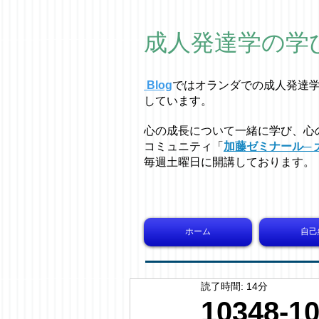
成人発達学の学
Blog
ではオラ
ン
ダでの成人発達
しています。
心の成長について一緒に学び、心
コミュニティ「
加藤ゼミナール─ 
毎週土曜日に開講しております。
ホーム
自己
読了時間: 14分
10348