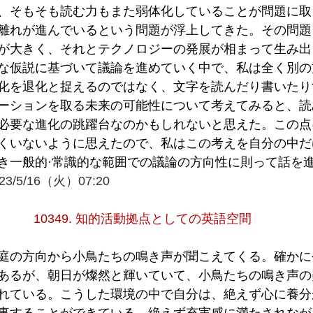
、そもそも読む力もまた弱体化していることが問題に取
離れが進んでいるという問題が浮上してきた。その問題
が大きく、それとテクノロジーの発展が相まって生み出
な仮説に基づいて議論を進めていく中で、私は全く別の
化を退化と捉えるのではなく、文字を読んだり書いたり
ーションを取る未来の可能性について考えてみると、読
必要な進化の跳躍台なのかもしれないと思えた。この点
くいないように思えたので、私はこの考えを自分の中だ
き一般的·常識的な範囲での議論の方向性に則って話を
23/5/16（火）07:20
10349. 知的活動拠点としての英語空間
庭の方向から小鳥たちの鳴き声が聞こえてくる。確かに
あるが、朝日が燦然と輝いていて、小鳥たちの鳴き声の
れている。こうした環境の中で自分は、絶えず心に養分