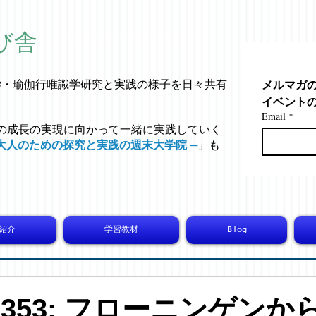
び舎
メルマガ
学・
瑜伽行唯識学
研究と実践の様子を日々共有
イベント
Email
*
の成長の実現に向かって一緒に実践していく
大人のための探究と実践の週末大学院 ─
」も
紹介
学習教材
Blog
-10353: フローニンゲン