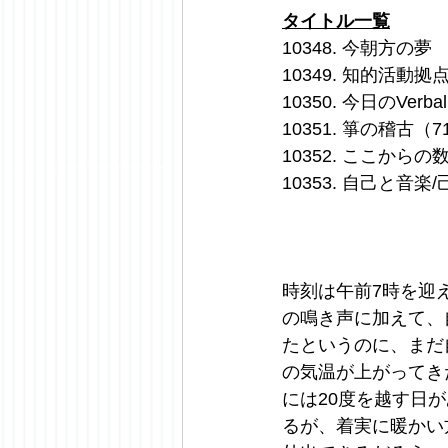
タイトル一覧
10348. 今朝方の夢
10349. 知的活動
10350. 今日のV
10351. 箏の稽古
10352. ここか
10353. 自己と音
時刻は午前7時を迎
の鳴き声に加えて、
たというのに、まだ
の気温が上がってき
には20度を越す日
るが、着実に暖かい