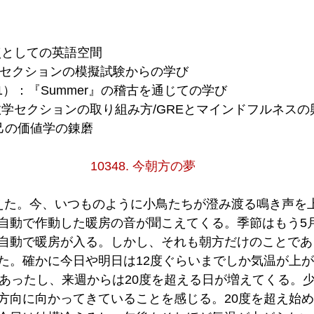
拠点としての英語空間
erbalセクションの模擬試験からの学び
（71）：『Summer』の稽古を通じての学び
らの数学セクションの取り組み方/GREとマインドフルネス
楽/己の価値学の錬磨
10348. 今朝方の夢
えた。今、いつものように小鳥たちが澄み渡る鳴き声を
自動で作動した暖房の音が聞こえてくる。季節はもう5
自動で暖房が入る。しかし、それも朝方だけのことであ
た。確かに今日や明日は12度ぐらいまでしか気温が上
があったし、来週からは20度を超える日が増えてくる。
方向に向かってきていることを感じる。20度を超え始