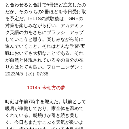
と合わせると合計で5冊ほど注文したの
だが、そのうちの2冊ほどを今日受け取
る予定だ。IELTSの試験後は、GREの
対策を楽しみながら行い、アカデミッ
ク英語の力をさらにブラッシュアップ
していこうと思う。楽しみながら前に
進んでいくこと。それはどんな学習·実
戦においても大切なことである。それ
が自然と体現されている今の自分の在
り方はとても良い。フローニンゲン
：
2023/4/5（水）07:38
10145. 今朝方の夢
時刻は午前7時半を迎えた。以前として
暖房が稼働しており、家全体を温めて
くれている。朝焼けが引き続き美し
く、今日もまたすこぶる天気が良いよ