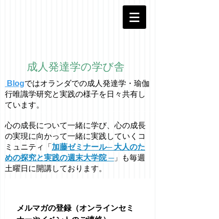
成人発達学の学び舎
Blog
ではオラ
ン
ダでの成人発達学・
瑜伽
行唯識学
研究と実践の様子を日々共有し
ています。
心の成長について一緒に学び、心の成長
の実現に向かって一緒に実践していくコ
ミュニティ「
加藤ゼミナール─ 大人のた
めの探究と実践の週末大学院 ─
」も毎週
土曜日に開講しております。
メルマガの登録（オンラインセミ