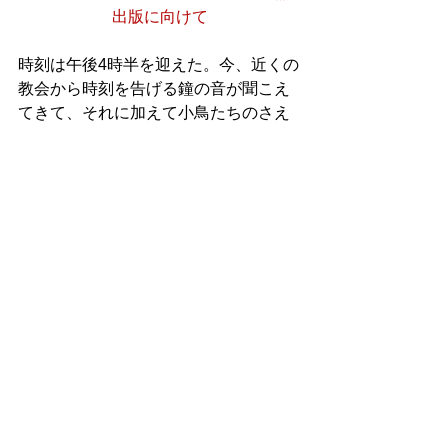
出版に向けて
時刻は午後4時半を迎えた。今、近くの
教会から時刻を告げる鐘の音が聞こえ
てきて、それに加えて小鳥たちのさえ
ずりが聞こえてくる。確かに今の外の
気温は低いが、太陽が出ているおかげ
で寒さはほとんど感じられない。朝の
時間だけ湯たんぽを使っていれば過ご
せるような状況である。
先ほど、近所のショピングモールに行
って書籍を受け取り、その足で買い物
もしてきた。ショッピングモールには
穏やかな雰囲気が漂っていて、そこで
買い物している人たちの表情は一様に
明るかった。世界のある国のある地域