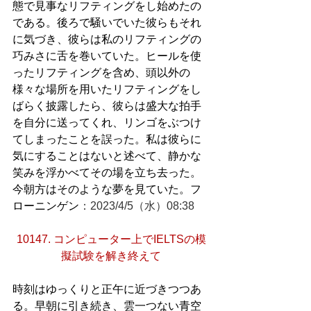
態で見事なリフティングをし始めたの
である。後ろで騒いでいた彼らもそれ
に気づき、彼らは私のリフティングの
巧みさに舌を巻いていた。ヒールを使
ったリフティングを含め、頭以外の
様々な場所を用いたリフティングをし
ばらく披露したら、彼らは盛大な拍手
を自分に送ってくれ、リンゴをぶつけ
てしまったことを誤った。私は彼らに
気にすることはないと述べて、静かな
笑みを浮かべてその場を立ち去った。
今朝方はそのような夢を見ていた。フ
ローニンゲン
：2023/4/5（水）08:38
10147. コンピューター上でIELTSの模
擬試験を解き終えて
時刻はゆっくりと正午に近づきつつあ
る。早朝に引き続き、雲一つない青空