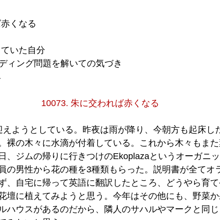
れば赤くなる
をしていた自分
Sのリーディング問題を解いての気づき
み
10073. 朱に交われば赤くなる
迎えようとしている。昨夜は雨が降り、今朝方も起床し
。裸の木々に水滴が付着している。これから木々もまた
、ジムの帰りに行きつけのEkoplazaというオーガニ
員の男性から花の種を3種類もらった。説明書が全てオ
ず、自宅に帰って英語に翻訳したところ、どうやら育て
花壇に植えてみようと思う。今年はその他にも、野菜か
ルハウスがあるのだから、隣人のサハルやマークと同じ