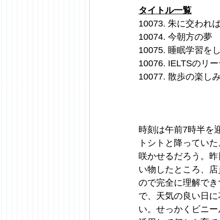
タイトル一覧
10073. 朱に交わ
10074. 今朝方の夢
10075. 睡眠学習
10076. IELT
10077. 散歩の楽し
時刻は午前7時半を
トシトと降っていた
咲かせるだろう。昨日
い物したところ、店
ので完全に理解でき
で、天気の良い日に
い。せっかくビニー