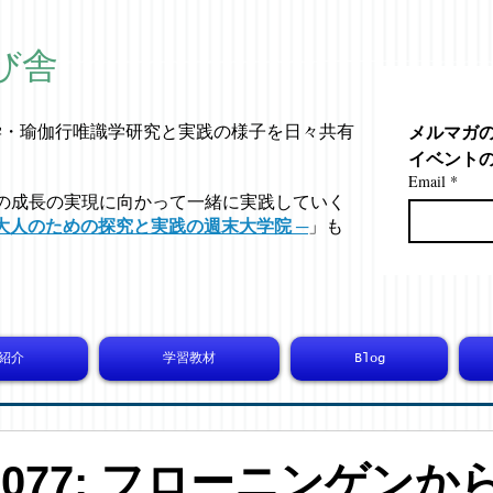
び舎
メルマガ
学・
瑜伽行唯識学
研究と実践の様子を日々共有
イベント
Email
*
の成長の実現に向かって一緒に実践していく
大人のための探究と実践の週末大学院 ─
」も
紹介
学習教材
Blog
-10077: フローニンゲン