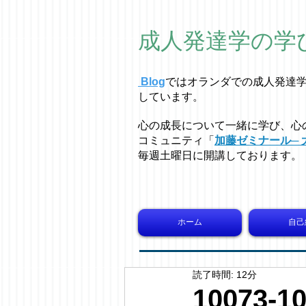
成人発達学の学
Blog
ではオラ
ン
ダでの成人発達
しています。
心の成長について一緒に学び、心
コミュニティ「
加藤ゼミナール─ 
毎週土曜日に開講しております。
ホーム
自己
読了時間: 12分
10073