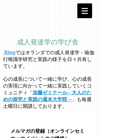
成人発達学の学び舎
Blog
ではオラ
ン
ダでの成人発達学・
瑜伽
行唯識学
研究と実践の様子を日々共有し
ています。
心の成長について一緒に学び、心の成長
の実現に向かって一緒に実践していくコ
ミュニティ「
加藤ゼミナール─ 大人のた
めの探究と実践の週末大学院 ─
」も毎週
土曜日に開講しております。
メルマガの登録（オンラインセミ