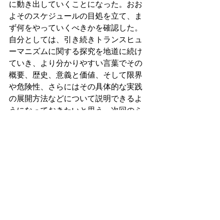
に動き出していくことになった。おお
よそのスケジュールの目処を立て、ま
ず何をやっていくべきかを確認した。
自分としては、引き続きトランスヒュ
ーマニズムに関する探究を地道に続け
ていき、より分かりやすい言葉でその
概要、歴史、意義と価値、そして限界
や危険性、さらにはその具体的な実践
の展開方法などについて説明できるよ
うになっておきたいと思う。次回のミ
ーティングに向けて、それ以外には、
今回の書籍をどのような文脈でどのよ
うに世に送り出していくかを考えてい
くことであろう。それについてはすで
に思いつく案に加えて、より多角的に
検討を加えたいと思う。実際にどの書
籍を翻訳するべきなのかはもう一度慎
重に検討したいと思う。一般の方に手
に取ってもらいやすいのは、やはりゾ