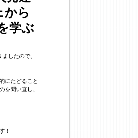
ェから
を学ぶ
りましたので、
的にたどること
のを問い直し、
す！