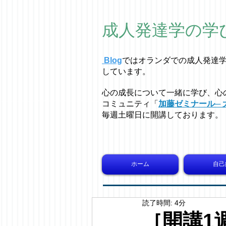
成人発達学の学
Blog
ではオラ
ン
ダでの成人発達
しています。
心の成長について一緒に学び、心
コミュニティ「
加藤ゼミナール─ 
毎週土曜日に開講しております。
ホーム
自己
読了時間: 4分
［開講1