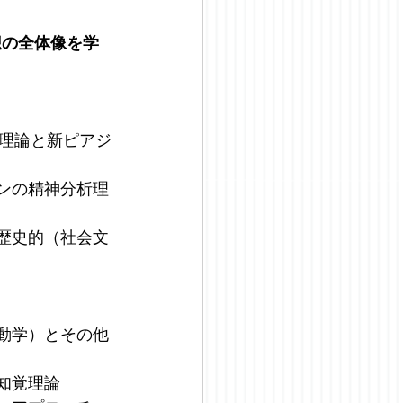
想の全体像を学
知段階理論と新ピアジ
リクソンの精神分析理
と文化歴史的（社会文
動物行動学）とその他
学的知覚理論