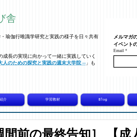
び舎
メルマガ
学・
瑜伽行唯識学
研究と実践の様子を日々共有
イベント
Email
*
の成長の実現に向かって一緒に実践していく
大人のための探究と実践の週末大学院 ─
」も
紹介
学習教材
Blog
週間前の最終告知］ 【成