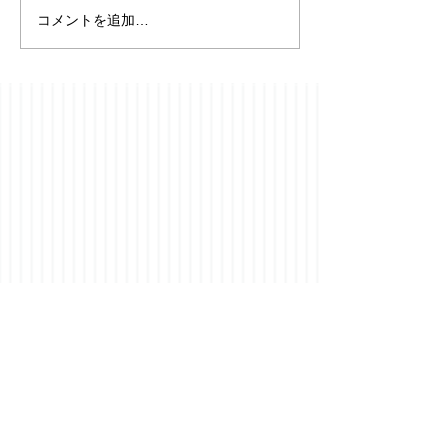
コメントを追加…
【フローニンゲ
⭐️YouTubeチャンネル開
便り】19094-19
設のお知らせ成人発達学
2026年8月6日
とリアリティ探究を、
日々の耳学習に