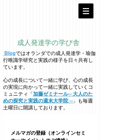
成人発達学の学び舎
Blog
ではオラ
ン
ダでの成人発達学・
瑜伽
行唯識学
研究と実践の様子を日々共有し
ています。
心の成長について一緒に学び、心の成長
の実現に向かって一緒に実践していくコ
ミュニティ「
加藤ゼミナール─ 大人のた
めの探究と実践の週末大学院 ─
」も毎週
土曜日に開講しております。
メルマガの登録（オンラインセミ