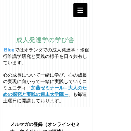
成人発達学の学び舎
Blog
ではオラ
ン
ダでの成人発達学・
瑜伽
行唯識学
研究と実践の様子を日々共有し
ています。
心の成長について一緒に学び、心の成長
の実現に向かって一緒に実践していくコ
ミュニティ「
加藤ゼミナール─ 大人のた
めの探究と実践の週末大学院 ─
」も毎週
土曜日に開講しております。
メルマガの登録（オンラインセミ