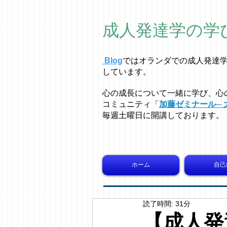
成人発達学の学
Blog
ではオラ
ン
ダでの成人発達
しています。
心の成長について一緒に学び、心
コミュニティ「
加藤ゼミナール─ 
毎週土曜日に開講しております。
ホーム
自己
読了時間: 31分
【成人発達