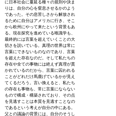
に日本社会に蔓延る種々の規則や決ま
りは、自分の心を窒息させるかのよう
であった。その息苦しさから解放され
るために自分はアメリカに行き、そこ
から欧州にやって来たという背景もあ
る。現在探究を進めている唯識学も、
最終的には言葉を超えていくことの大
切さを説いている。真理の世界は常に
言葉にできないものなのであり、言葉
を超えた存在なのだ。そして私たちの
存在や全ての事物には絶えず真理が貫
かれているのだから、言葉に囚われる
ことがどれだけ馬鹿げているかが見え
てくるだろう。言い換えると、私たち
の存在も事物も、常に言葉にならない
もので構成・構築されており、その点
を見逃すことは本質を見逃すことなの
であるという考えが自分の中にある。
父との議論の背景には、自分のそうし