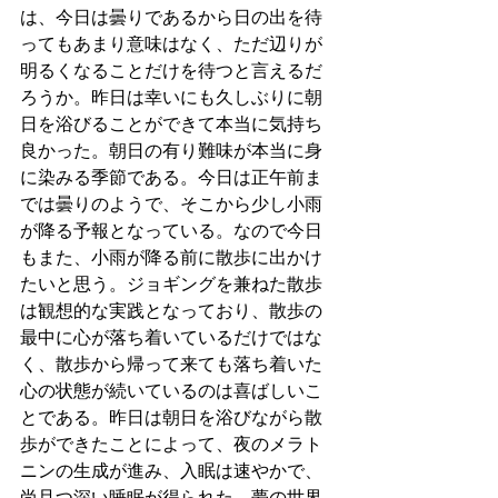
は、今日は曇りであるから日の出を待
ってもあまり意味はなく、ただ辺りが
明るくなることだけを待つと言えるだ
ろうか。昨日は幸いにも久しぶりに朝
日を浴びることができて本当に気持ち
良かった。朝日の有り難味が本当に身
に染みる季節である。今日は正午前ま
では曇りのようで、そこから少し小雨
が降る予報となっている。なので今日
もまた、小雨が降る前に散歩に出かけ
たいと思う。ジョギングを兼ねた散歩
は観想的な実践となっており、散歩の
最中に心が落ち着いているだけではな
く、散歩から帰って来ても落ち着いた
心の状態が続いているのは喜ばしいこ
とである。昨日は朝日を浴びながら散
歩ができたことによって、夜のメラト
ニンの生成が進み、入眠は速やかで、
尚且つ深い睡眠が得られた。夢の世界