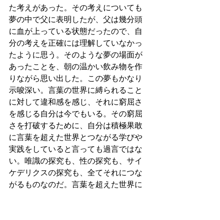
た考えがあった。その考えについても
夢の中で父に表明したが、父は幾分頭
に血が上っている状態だったので、自
分の考えを正確には理解していなかっ
たように思う。そのような夢の場面が
あったことを、朝の温かい飲み物を作
りながら思い出した。この夢もかなり
示唆深い。言葉の世界に縛られること
に対して違和感を感じ、それに窮屈さ
を感じる自分は今でもいる。その窮屈
さを打破するために、自分は積極果敢
に言葉を超えた世界とつながる学びや
実践をしていると言っても過言ではな
い。唯識の探究も、性の探究も、サイ
ケデリクスの探究も、全てそれにつな
がるものなのだ。言葉を超えた世界に
触れ、そうした世界と1つになる至福さ
の味を自分はもう知ってしまっている
のだ。その味を知らなかった時に後戻