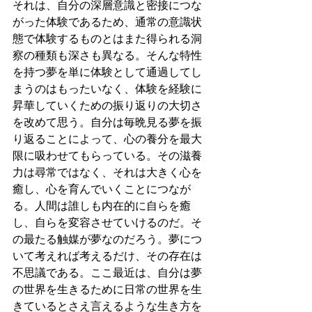
それは、自分の深層意識と密接につな
がった体験であるため、通常の意識状
態で体験するものとはまた得られる洞
察の種類も深さも異なる。そんな特性
を持つ夢を単に体験として通過してし
まうのはもったいなく、体験を経験に
昇華していくための振り返りの大切さ
を改めて思う。自分は毎晩見る夢を振
り返ることによって、心の養分を最大
限に吸わせてもらっている。その滋養
力は尋常ではなく、それは大きく心を
癒し、心を育んでいくことにつなが
る。人間は誰しも内在的に自らを癒
し、自らを変容させていけるのだ。そ
の最たる触媒が夢なのだろう。夢につ
いて考えれば考えるだけ、その存在は
不思議である。ここ最近は、自分は夢
の世界を生きるために日常の世界を生
きているとさえ言えるような生き方を