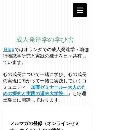
成人発達学の学び舎
Blog
ではオラ
ン
ダでの成人発達学・
瑜伽
行唯識学
研究と実践の様子を日々共有し
ています。
心の成長について一緒に学び、心の成長
の実現に向かって一緒に実践していくコ
ミュニティ「
加藤ゼミナール─ 大人のた
めの探究と実践の週末大学院 ─
」も毎週
土曜日に開講しております。
メルマガの登録（オンラインセミ