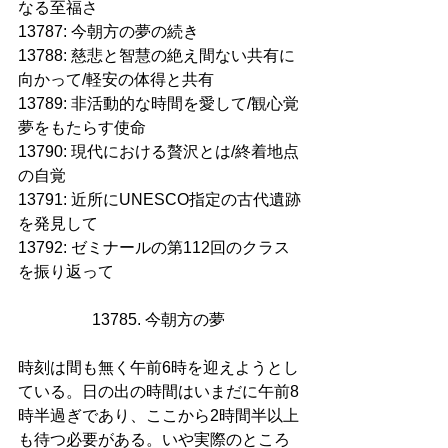
なる至福さ
13787: 今朝方の夢の続き
13788: 慈悲と智慧の絶え間ない共有に
向かって/軽安の体得と共有
13789: 非活動的な時間を愛して/観心覚
夢をもたらす使命
13790: 現代における贅沢とは/終着地点
の自覚
13791: 近所にUNESCO指定の古代遺跡
を発見して
13792: ゼミナールの第112回のクラス
を振り返って
13785. 今朝方の夢 
時刻は間も無く午前6時を迎えようとし
ている。日の出の時間はいまだに午前8
時半過ぎであり、ここから2時間半以上
も待つ必要がある。いや実際のところ