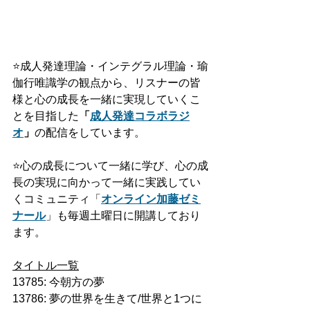
⭐️
成人発達理論・インテグラル理論・瑜
伽行唯識学の観点から、リスナーの皆
様と心の成長を一緒に実現していくこ
とを目指した
「
成人発達
コラボ
ラジ
オ
」
の配信をしています。
⭐️
心の成長について一緒に学び、心の成
長の実現に向かって一緒に実践してい
くコミュニティ「
オンライン加藤ゼミ
ナール
」も毎週土曜日に開講しており
ます。
タイトル一覧
13785: 今朝方の夢
13786: 夢の世界を生きて/世界と1つに