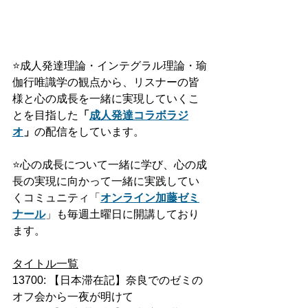
⭐️
成人発達理論・インテグラル理論・瑜
伽行唯識学の観点から、リスナーの皆
様と心の成長を一緒に実現していくこ
とを目指した
「
成人発達
コラボ
ラジ
オ
」
の配信をしています。
⭐️
心の成長について一緒に学び、心の成
長の実現に向かって一緒に実践してい
くコミュニティ「
オンライン加藤ゼミ
ナール
」も毎週土曜日に開講しており
ます。
タイトル一覧
13700: 【日本滞在記】奈良でのゼミの
オフ会から一夜が明けて