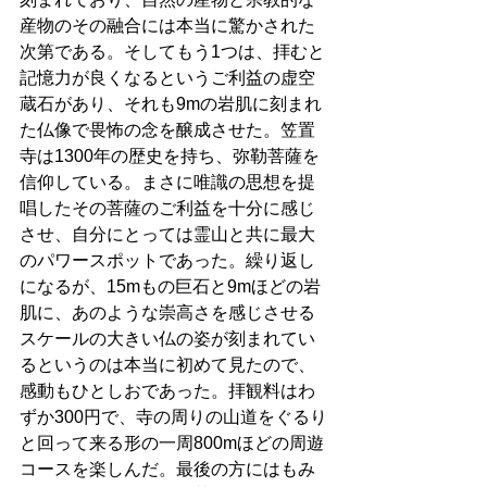
産物のその融合には本当に驚かされた
次第である。そしてもう1つは、拝むと
記憶力が良くなるというご利益の虚空
蔵石があり、それも9mの岩肌に刻まれ
た仏像で畏怖の念を醸成させた。笠置
寺は1300年の歴史を持ち、弥勒菩薩を
信仰している。まさに唯識の思想を提
唱したその菩薩のご利益を十分に感じ
させ、自分にとっては霊山と共に最大
のパワースポットであった。繰り返し
になるが、15mもの巨石と9mほどの岩
肌に、あのような崇高さを感じさせる
スケールの大きい仏の姿が刻まれてい
るというのは本当に初めて見たので、
感動もひとしおであった。拝観料はわ
ずか300円で、寺の周りの山道をぐるり
と回って来る形の一周800mほどの周遊
コースを楽しんだ。最後の方にはもみ