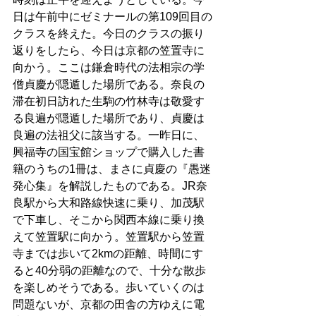
日は午前中にゼミナールの第109回目の
クラスを終えた。今日のクラスの振り
返りをしたら、今日は京都の笠置寺に
向かう。ここは鎌倉時代の法相宗の学
僧貞慶が隠遁した場所である。奈良の
滞在初日訪れた生駒の竹林寺は敬愛す
る良遍が隠遁した場所であり、貞慶は
良遍の法祖父に該当する。一昨日に、
興福寺の国宝館ショップで購入した書
籍のうちの1冊は、まさに貞慶の『愚迷
発心集』を解説したものである。JR奈
良駅から大和路線快速に乗り、加茂駅
で下車し、そこから関西本線に乗り換
えて笠置駅に向かう。笠置駅から笠置
寺までは歩いて2kmの距離、時間にす
ると40分弱の距離なので、十分な散歩
を楽しめそうである。歩いていくのは
問題ないが、京都の田舎の方ゆえに電