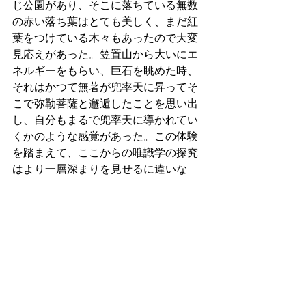
じ公園があり、そこに落ちている無数
の赤い落ち葉はとても美しく、まだ紅
葉をつけている木々もあったので大変
見応えがあった。笠置山から大いにエ
ネルギーをもらい、巨石を眺めた時、
それはかつて無著が兜率天に昇ってそ
こで弥勒菩薩と邂逅したことを思い出
し、自分もまるで兜率天に導かれてい
くかのような感覚があった。この体験
を踏まえて、ここからの唯識学の探究
はより一層深まりを見せるに違いな
い。奈良：2024/12/8（日）18:34
13704. 【日本滞在記】昨日訪れた興福
寺と奈良国立博物館について    
つい先ほど、ホテルの温泉にゆっくり
入浴をしてきた。今日は笠置寺に行
き、往復の山の登り降りで足の三里が