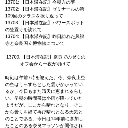
13701: 【日本滞在記】今朝方の夢
13702: 【日本滞在記】ゼミナールの第
109回のクラスを振り返って
13703: 【日本滞在記】パワースポット
の笠置寺を訪れて
13704: 【日本滞在記】昨日訪れた興福
寺と奈良国立博物館について
13700. 【日本滞在記】奈良でのゼミの
オフ会から一夜が明けて 
時刻は午前7時を迎えた。今、奈良上空
の空はうっすらとした雲がかかってい
るが、今日もまた晴天に恵まれるらし
い。早朝の時間帯は小雨が降っていた
ようだが、ここから晴れとなり、そこ
から曇りを経て再び晴れとなる天気と
のことである。今日は14年前に参加し
たことのある奈良マラソンが開催され