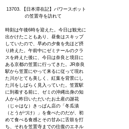
13703. 【日本滞在記】パワースポット
の笠置寺を訪れて     
時刻は午後6時を迎えた。今日は観光に
出かけたこともあり、昼食はスキップ
していたので、早めの夕食を先ほど摂
り終えた。午前中にゼミナールのクラ
スを終えた後に、今日は奈良と境目に
ある京都の笠置に行ってきた。JR奈良
駅から笠置にやって来るに従って現れ
た川がとても美しく、紅葉を背景にし
た川をしばらく見入っていた。笠置駅
に到着する前に、ゼミの沖縄出身の知
人から昨日いただいたお土産の謝花
（じゃはな）きっぱん店の「冬瓜漬
（とうがづけ）」を食べたのだが、初
めて食べる食感とその甘みに舌鼓を打
ち、それを笠置寺までの往復のエネル