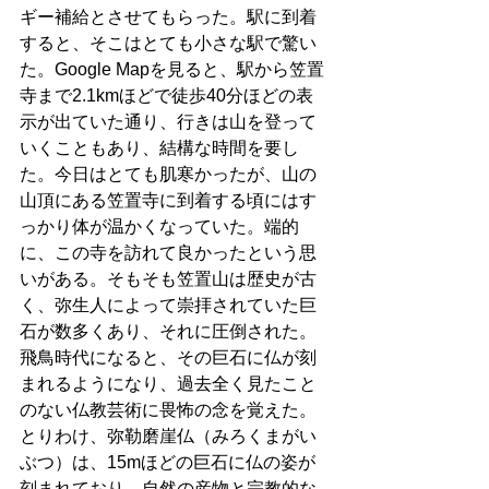
ギー補給とさせてもらった。駅に到着
すると、そこはとても小さな駅で驚い
た。Google Mapを見ると、駅から笠置
寺まで2.1kmほどで徒歩40分ほどの表
示が出ていた通り、行きは山を登って
いくこともあり、結構な時間を要し
た。今日はとても肌寒かったが、山の
山頂にある笠置寺に到着する頃にはす
っかり体が温かくなっていた。端的
に、この寺を訪れて良かったという思
いがある。そもそも笠置山は歴史が古
く、弥生人によって崇拝されていた巨
石が数多くあり、それに圧倒された。
飛鳥時代になると、その巨石に仏が刻
まれるようになり、過去全く見たこと
のない仏教芸術に畏怖の念を覚えた。
とりわけ、弥勒磨崖仏（みろくまがい
ぶつ）は、15mほどの巨石に仏の姿が
刻まれており、自然の産物と宗教的な