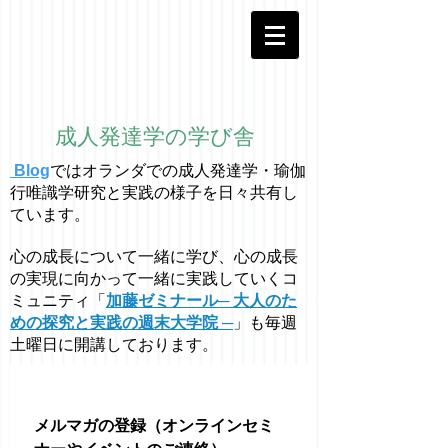
成人発達学の学び舎
Blog
ではオラ
ン
ダでの成人発達学・
瑜伽
行唯識学
研究と実践の様子を日々共有し
ています。
心の成長について一緒に学び、心の成長
の実現に向かって一緒に実践していくコ
ミュニティ「
加藤ゼミナール─ 大人のた
めの探究と実践の週末大学院 ─
」も毎週
土曜日に開講しております。
メルマガの登録（オンラインセミ