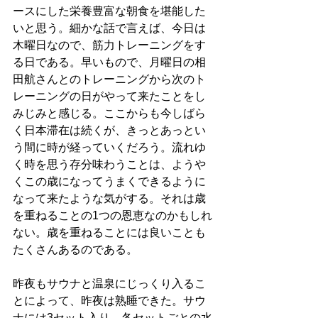
ースにした栄養豊富な朝食を堪能した
いと思う。細かな話で言えば、今日は
木曜日なので、筋力トレーニングをす
る日である。早いもので、月曜日の相
田航さんとのトレーニングから次のト
レーニングの日がやって来たことをし
みじみと感じる。ここからも今しばら
く日本滞在は続くが、きっとあっとい
う間に時が経っていくだろう。流れゆ
く時を思う存分味わうことは、ようや
くこの歳になってうまくできるように
なって来たような気がする。それは歳
を重ねることの1つの恩恵なのかもしれ
ない。歳を重ねることには良いことも
たくさんあるのである。
昨夜もサウナと温泉にじっくり入るこ
とによって、昨夜は熟睡できた。サウ
ナには3セット入り、各セットごとの水