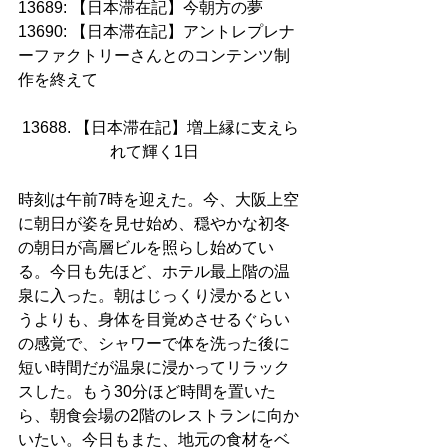
13689: 【日本滞在記】今朝方の夢
13690: 【日本滞在記】アントレプレナ
ーファクトリーさんとのコンテンツ制
作を終えて
13688. 【日本滞在記】増上縁に支えら
れて輝く1日   
時刻は午前7時を迎えた。今、大阪上空
に朝日が姿を見せ始め、穏やかな初冬
の朝日が高層ビルを照らし始めてい
る。今日も先ほど、ホテル最上階の温
泉に入った。朝はじっくり浸かるとい
うよりも、身体を目覚めさせるぐらい
の感覚で、シャワーで体を洗った後に
短い時間だが温泉に浸かってリラック
スした。もう30分ほど時間を置いた
ら、朝食会場の2階のレストランに向か
いたい。今日もまた、地元の食材をベ