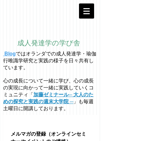
成人発達学の学び舎
Blog
ではオラ
ン
ダでの成人発達学・
瑜伽
行唯識学
研究と実践の様子を日々共有し
ています。
心の成長について一緒に学び、心の成長
の実現に向かって一緒に実践していくコ
ミュニティ「
加藤ゼミナール─ 大人のた
めの探究と実践の週末大学院 ─
」も毎週
土曜日に開講しております。
メルマガの登録（オンラインセミ