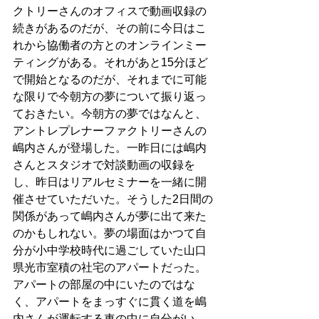
クトリーさんのオフィスで動画収録の
続きがあるのだが、その前に今日はこ
れから協働者の方とのオンラインミー
ティングがある。それがあと15分ほど
で開始となるのだが、それまでに可能
な限りで今朝方の夢について振り返っ
ておきたい。今朝方の夢ではなんと、
アントレプレナーファクトリーさんの
嶋内さんが登場した。一昨日には嶋内
さんとスタジオで対談動画の収録を
し、昨日はリアルセミナーを一緒に開
催させていただいた。そうした2日間の
関係があって嶋内さんが夢に出て来た
のかもしれない。夢の場面はかつて自
分が小中学校時代に過ごしていた山口
県光市室積の社宅のアパートだった。
アパートの部屋の中にいたのではな
く、アパートをまっすぐに貫く道を嶋
内さんが運転する車の中に自分がい