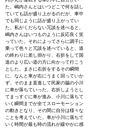
た。嶋内さんとはいつどこで何を話し
ていても話が盛り上がるのだが、車中
でも同じように話が盛り上がってい
た。私がくだらない冗談を述べると、
嶋内さんはいつものように反応良く笑
っていた。それによってさらに調子に
乗って色々と冗談を述べていると、道
の終わりに差し掛かり、右折をして国
道のより広い道の方に向かって行こう
とした。まさに右折をするその瞬間
に、なんと車が右にうまく回っていか
ず、そのまま直進して民家の脇の小川
に車が落ちていった。右折しようとし
てまっすぐに車が進み、小川に落ちて
いく瞬間までが全てスローモーション
の動きとなり、その間に自分は様々な
ことを考えていた。車が小川に落ちて
いく時間が最も時の流れが緩やかに感