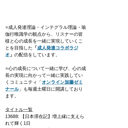
⭐️
成人発達理論・インテグラル理論・瑜
伽行唯識学の観点から、リスナーの皆
様と心の成長を一緒に実現していくこ
とを目指した
「
成人発達
コラボ
ラジ
オ
」
の配信をしています。
⭐️
心の成長について一緒に学び、心の成
長の実現に向かって一緒に実践してい
くコミュニティ「
オンライン加藤ゼミ
ナール
」も毎週土曜日に開講しており
ます。
タイトル一覧
13688: 【日本滞在記】増上縁に支えら
れて輝く1日