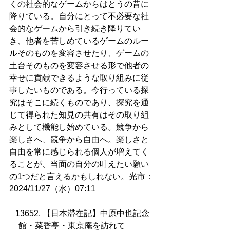
くの社会的なゲームからはとうの昔に
降りている。自分にとって不必要な社
会的なゲームから引き続き降りてい
き、他者を苦しめているゲームのルー
ルそのものを変容させたり、ゲームの
土台そのものを変容させる形で他者の
幸せに貢献できるような取り組みに従
事したいものである。今行っている探
究はそこに続くものであり、探究を通
じて得られた知見の共有はその取り組
みとして機能し始めている。競争から
楽しさへ、競争から自由へ。楽しさと
自由を常に感じられる個人が増えてく
ることが、当面の自分の叶えたい願い
の1つだと言えるかもしれない。光市：
2024/11/27（水）07:11
13652. 【日本滞在記】中原中也記念
館・菜香亭・東京庵を訪れて          