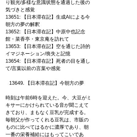
り観光/多様な意識状態を通過した後の
気づきと感覚
13651: 【日本滞在記】生成AIによる今
朝方の夢の解釈
13652: 【日本滞在記】中原中也記念
館・菜香亭・東京庵を訪れて
13653: 【日本滞在記】空を通じた詩的
イマジネーション/喪失と記憶
13654: 【日本滞在記】死者の目を通し
て/言葉以前の言葉や感覚
13649. 【日本滞在記】今朝方の夢    
時刻は午前6時を迎えた。今、大豆がミ
キサーにかけられている音が聞こえて
きており、まもなく豆乳が完成する。
毎朝父が作ってくれる豆乳は、市販の
ものに比べてはるかに濃厚であり、朝
一番の栄養補給にはもってこいであ