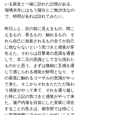
いる親友と一緒に訪れた記憶がある。
瑠璃光寺にはもう随分とご無沙汰なの
で、時間があれば訪れてみたい。
昨日ふと、目の前に見えるもの、聞こ
えるもの、香るもの、触れるもの、そ
れら自己に知覚されるもの全てが自己
に他ならないという気づきと感覚が芽
生えた。それらは目撃者の意識を通過
して、非二元の意識として立ち現れた
ものかと思う。まずは微細に五感を通
じて感じられる感覚が鮮明となり、そ
の基底に触れるコーザルの意識がやっ
て来た。そこからそれをただただ味わ
う感覚がやって来て、それを通り越し
た時に上記の気づきと感覚がやって来
た。瀬戸内海を目前にした実家に滞在
することの良さは、都市部では得にく
い意識状態にアクセスしやすいことで