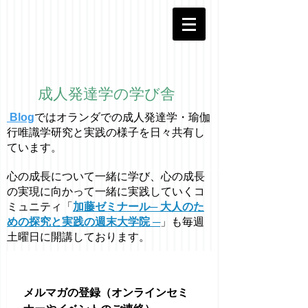
成人発達学の学び舎
Blog
ではオラ
ン
ダでの成人発達学・
瑜伽
行唯識学
研究と実践の様子を日々共有し
ています。
心の成長について一緒に学び、心の成長
の実現に向かって一緒に実践していくコ
ミュニティ「
加藤ゼミナール─ 大人のた
めの探究と実践の週末大学院 ─
」も毎週
土曜日に開講しております。
メルマガの登録（オンラインセミ