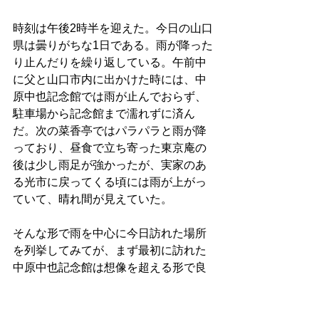
時刻は午後2時半を迎えた。今日の山口
県は曇りがちな1日である。雨が降った
り止んだりを繰り返している。午前中
に父と山口市内に出かけた時には、中
原中也記念館では雨が止んでおらず、
駐車場から記念館まで濡れずに済ん
だ。次の菜香亭ではパラパラと雨が降
っており、昼食で立ち寄った東京庵の
後は少し雨足が強かったが、実家のあ
る光市に戻ってくる頃には雨が上がっ
ていて、晴れ間が見えていた。
そんな形で雨を中心に今日訪れた場所
を列挙してみてが、まず最初に訪れた
中原中也記念館は想像を超える形で良
かった。記念館自体はこじんまりして
いるが、外装も内装も綺麗であり、何
より中原中也の足跡を辿るための工夫