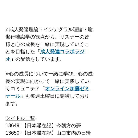
⭐️
成人発達理論・インテグラル理論・瑜
伽行唯識学の観点から、リスナーの皆
様と心の成長を一緒に実現していくこ
とを目指した
「
成人発達
コラボ
ラジ
オ
」
の配信をしています。
⭐️
心の成長について一緒に学び、心の成
長の実現に向かって一緒に実践してい
くコミュニティ「
オンライン加藤ゼミ
ナール
」も毎週土曜日に開講しており
ます。
タイトル一覧
13649: 【日本滞在記】今朝方の夢
13650: 【日本滞在記】山口市内の日帰