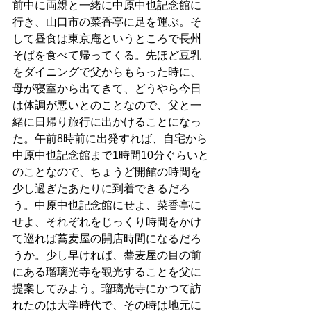
前中に両親と一緒に中原中也記念館に
行き、山口市の菜香亭に足を運ぶ。そ
して昼食は東京庵というところで長州
そばを食べて帰ってくる。先ほど豆乳
をダイニングで父からもらった時に、
母が寝室から出てきて、どうやら今日
は体調が悪いとのことなので、父と一
緒に日帰り旅行に出かけることになっ
た。午前8時前に出発すれば、自宅から
中原中也記念館まで1時間10分ぐらいと
のことなので、ちょうど開館の時間を
少し過ぎたあたりに到着できるだろ
う。中原中也記念館にせよ、菜香亭に
せよ、それぞれをじっくり時間をかけ
て巡れば蕎麦屋の開店時間になるだろ
うか。少し早ければ、蕎麦屋の目の前
にある瑠璃光寺を観光することを父に
提案してみよう。瑠璃光寺にかつて訪
れたのは大学時代で、その時は地元に