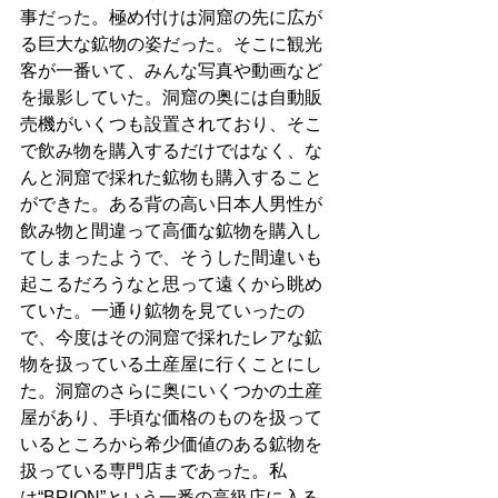
事だった。極め付けは洞窟の先に広が
る巨大な鉱物の姿だった。そこに観光
客が一番いて、みんな写真や動画など
を撮影していた。洞窟の奥には自動販
売機がいくつも設置されており、そこ
で飲み物を購入するだけではなく、な
んと洞窟で採れた鉱物も購入すること
ができた。ある背の高い日本人男性が
飲み物と間違って高価な鉱物を購入し
てしまったようで、そうした間違いも
起こるだろうなと思って遠くから眺め
ていた。一通り鉱物を見ていったの
で、今度はその洞窟で採れたレアな鉱
物を扱っている土産屋に行くことにし
た。洞窟のさらに奥にいくつかの土産
屋があり、手頃な価格のものを扱って
いるところから希少価値のある鉱物を
扱っている専門店まであった。私
は“BRION”という一番の高級店に入る