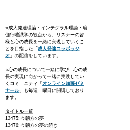
⭐️
成人発達理論・インテグラル理論・瑜
伽行唯識学の観点から、リスナーの皆
様と心の成長を一緒に実現していくこ
とを目指した
「
成人発達
コラボ
ラジ
オ
」
の配信をしています。
⭐️
心の成長について一緒に学び、心の成
長の実現に向かって一緒に実践してい
くコミュニティ「
オンライン加藤ゼミ
ナール
」も毎週土曜日に開講しており
ます。
タイトル一覧
13475: 今朝方の夢
13476: 今朝方の夢の続き