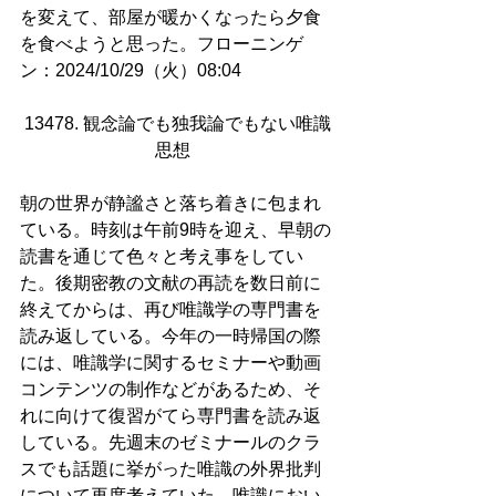
を変えて、部屋が暖かくなったら夕食
を食べようと思った。フローニンゲ
ン：2024/10/29（火）08:04
13478. 観念論でも独我論でもない唯識
思想  
朝の世界が静謐さと落ち着きに包まれ
ている。時刻は午前9時を迎え、早朝の
読書を通じて色々と考え事をしてい
た。後期密教の文献の再読を数日前に
終えてからは、再び唯識学の専門書を
読み返している。今年の一時帰国の際
には、唯識学に関するセミナーや動画
コンテンツの制作などがあるため、そ
れに向けて復習がてら専門書を読み返
している。先週末のゼミナールのクラ
スでも話題に挙がった唯識の外界批判
について再度考えていた。唯識におい