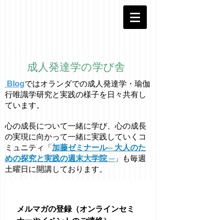
成人発達学の学び舎
Blog
ではオラ
ン
ダでの成人発達学・
瑜伽
行唯識学
研究と実践の様子を日々共有し
ています。
心の成長について一緒に学び、心の成長
の実現に向かって一緒に実践していくコ
ミュニティ「
加藤ゼミナール─ 大人のた
めの探究と実践の週末大学院 ─
」も毎週
土曜日に開講しております。
メルマガの登録（オンラインセミ