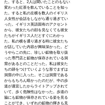
た。すると、2人は聞いたことのもない
変わった紅茶を飲んでいることを知っ
た。すると私の左横を数人のイギリス
人女性が会話をしながら通り過ぎてい
った。イギリス英語固有のアクセント
から、彼女たちの顔を見なくても彼女
たちがイギリス人だとすぐにわかっ
た。私の横を通り過ぎる時に彼女たち
が話していた内容が興味深かった。ど
うやらこの先に、珍しい鉱物を取り扱
った専門店と鉱物が保存されている洞
窟があるとのことだった。私は彼女た
ちの跡をつけていくような形でまずは
洞窟の中に入った。そこは洞窟である
からもちろん暗かったのだが、中の歩
道が適宜したからライトアップされて
いて、歩く危険性はなかった。歩道の
脇にも鉱物が保存されている姿を見る
ことができ、いずれの鉱物の輝きも見