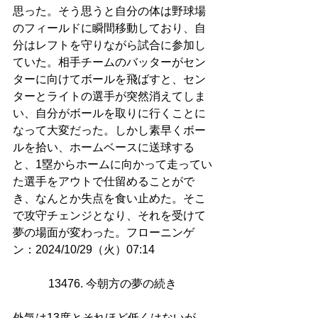
思った。そう思うと自分の体は野球場
のフィールドに瞬間移動しており、自
分はレフトを守りながら試合に参加し
ていた。相手チームのバッターがセン
ターに向けてボールを飛ばすと、セン
ターとライトの選手が突然消えてしま
い、自分がボールを取りに行くことに
なって大変だった。しかし素早くボー
ルを拾い、ホームベースに送球する
と、1塁からホームに向かって走ってい
た選手をアウトで仕留めることがで
き、なんとか失点を食い止めた。そこ
で攻守チェンジとなり、それを受けて
夢の場面が変わった。フローニンゲ
ン：2024/10/29（火）07:14
13476. 今朝方の夢の続き 
外気は13度とそれほど低くはないが、