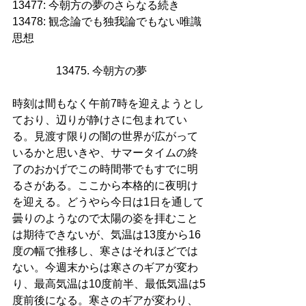
13477: 今朝方の夢のさらなる続き
13478: 観念論でも独我論でもない唯識
思想
13475. 今朝方の夢      
時刻は間もなく午前7時を迎えようとし
ており、辺りが静けさに包まれてい
る。見渡す限りの闇の世界が広がって
いるかと思いきや、サマータイムの終
了のおかげでこの時間帯でもすでに明
るさがある。ここから本格的に夜明け
を迎える。どうやら今日は1日を通して
曇りのようなので太陽の姿を拝むこと
は期待できないが、気温は13度から16
度の幅で推移し、寒さはそれほどでは
ない。今週末からは寒さのギアが変わ
り、最高気温は10度前半、最低気温は5
度前後になる。寒さのギアが変わり、