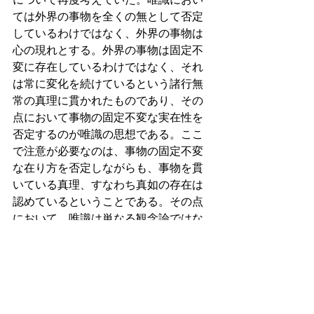
ては外界の事物を全くの無として否定
しているわけではなく、外界の事物は
心の現れとする。外界の事物は固定不
変に存在しているわけではなく、それ
は常に変化を続けているという諸行無
常の真理に貫かれたものであり、その
点において事物の固定不変な実在性を
否定するのが唯識の思想である。ここ
で注意が必要なのは、事物の固定不変
な在り方を否定しながらも、事物を貫
いている真理、すなわち真如の存在は
認めているということである。その点
において、唯識は単なる観念論ではな
いと言える。唯識思想は、事物の背後
にある真理の世界、すなわち真如の実
在を立てているのである。その他に
も、唯識思想を独我論とみなしてしま
う考え方もあるが、唯識を観念論とみ