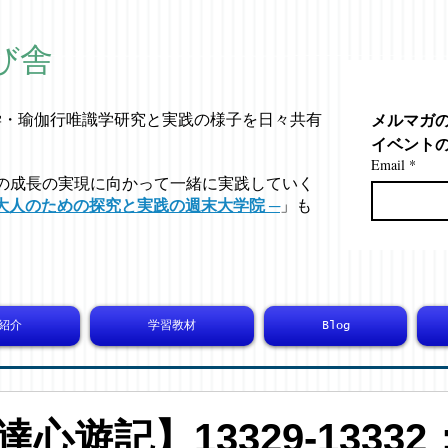
び舎
メルマガ
学・
瑜伽行唯識学
研究と実践の様子を日々共有
イベント
Email
*
の成長の実現に向かって一緒に実践していく
大人のための探究と実践の週末大学院 ─
」も
紹介
学習教材
Blog
心遊記】13329-13332：