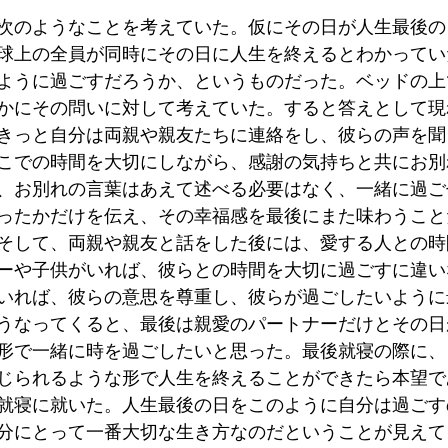
次のようなことを考えていた。仮にその日が人生最後の
球上の全員が同時にその日に人生を終えるとわかってい
ように過ごすだろうか、というものだった。ベッドの上
かにその問いに対して考えていた。すると答えとして現
きっと自分は両親や親友たちに連絡をし、彼らの声を聞
こでの時間を大切にしながら、感謝の気持ちと共にお別
、お別れの言葉はあえて述べる必要はなく、一緒に過ご
ったかだけを伝え、その幸福感を最後にまた味わうこと
そして、両親や親友と話をした後には、愛する人との時
ーや子供がいれば、彼らとの時間を大切に過ごすに違い
いれば、彼らの意思を尊重し、彼らが過ごしたいように
うなってくると、最後は親愛のパートナーだけとその日
形で一緒に時を過ごしたいと思った。最後就寝の際に、
じられるような形で人生を終えることができたら本望で
就寝に就いた。人生最後の日をこのように自分は過ごす
分にとって一番大切な生き方なのだということが見えて