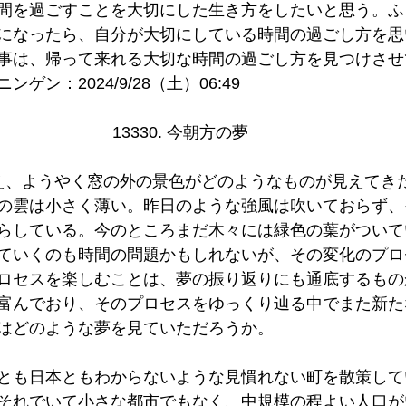
間を過ごすことを大切にした生き方をしたいと思う。ふ
になったら、自分が大切にしている時間の過ごし方を思
事は、帰って来れる大切な時間の過ごし方を見つけさせ
ゲン：2024/9/28（土）06:49
13330. 今朝方の夢  
え、ようやく窓の外の景色がどのようなものが見えてき
の雲は小さく薄い。昨日のような強風は吹いておらず、
らしている。今のところまだ木々には緑色の葉がついて
ていくのも時間の問題かもしれないが、その変化のプロ
ロセスを楽しむことは、夢の振り返りにも通底するもの
富んでおり、そのプロセスをゆっくり辿る中でまた新た
はどのような夢を見ていただろうか。
とも日本ともわからないような見慣れない町を散策して
それでいて小さな都市でもなく、中規模の程よい人口が