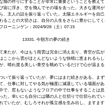
な畑の作りにすることが非常に重要ということを教えて
び宙に浮き、空を飛んでその場を去った。大きな運河が
ら、主人の話を振り返っていた。太陽エネルギーを自己
わることの大切さは、自分の人生をさらに豊かにしてく
ーニンゲン：2024/9/28（土）07:15
13331. 今朝方の夢の続き   
て来たが、今はもう雨雲は完全に消え去り、青空が広が
はここから雲がほとんどないような快晴に恵まれるらし
が、晴れ渡る美しい青空を眺めているだけで心が温まる
ついて振り返っていたが、夢にはまだ続きがある。まず
て、仕事に対してやる気が極度に減退している場面があ
中で、窓もないようなフロアの中で仕事をすることは息
った。幸いにも自分には隣の人と仕切りで仕切られてい
れていたが、むしろそれが孤立感を生み出し、ますます