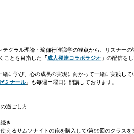
ンテグラル理論・瑜伽行唯識学の観点から、リスナーの
くことを目指した
「
成人発達
コラボ
ラジオ
」
の配信をし
一緒に学び、心の成長の実現に向かって一緒に実践して
ゼミナール
」も毎週土曜日に開講しております。
の日の過ごし方
の続き
スにも使えるサムソナイトの鞄を購入して/第99回のクラス