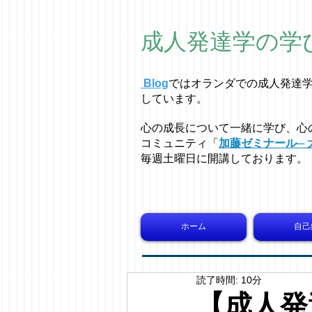
成人発達学の学
Blog
ではオラ
ン
ダでの成人発達
しています。
心の成長について一緒に学び、心
コミュニティ「
加藤ゼミナール─ 
毎週土曜日に開講しております。
ホーム
自己
読了時間: 10分
【成人発達