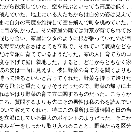
ながら散策していた。空を飛ぶといっても高度は低く、
飛んでいた。地上にいる人たちからは自分の姿は見えて
まに自分の高度を維持して空を飛んで町を眺めていた。
に目が向かった。その家屋の庭では野菜が育てられてお
混じり合い、家屋にツタのように根が張っていたのが目
る野菜の大きさはとても立派で、それでいて農薬などを
だけ立派に育てているようだった。家の人に育て方のコ
度を下げて庭に着地した。すると、どこからともなく家
彼の姿は一向に見えず、彼に野菜の育て方を聞くよりも
持って帰るといいと言ってくれた。野菜を持って帰りた
空を飛ぶと重たくなりそうだったので、野菜の帰りに土
れはやはり野菜の育て方に関するものだった。こちらか
ころ、質問するよりも先にその男性は私の心を読んでい
ついて教えてくれた。特にこの場所は日照時間と日の当
を立派にしている最大のポイントのようだった。そこか
ネルギーをしっかり取り入れることと、野菜たちを区分