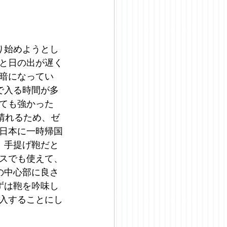
り始めようとし
と日の出が遅く
暗になってい
で入る時間が多
ても強かった
晴れるため、ゼ
日本に一時帰国
。手提げ鞄だと
スでも使えて、
の中心部に良さ
ずは鞄を吟味し
入することにし