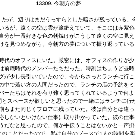
13309. 今朝方の夢    
えたが、辺りはまだうっすらとした暗さが残っている。
いるが、遠くの空は雲が途絶えていて、そこには赤紫色
自分が一番好きな色の朝焼けがこうして遠くの空に見え
けを見つめながら、今朝方の夢について振り返っている
時代のオフィスにいた。厳密には、オフィスの作りが少
は前職時代のメンバーたちだった。時刻はちょうど昼時
グが少し長引いていたので、今からさっとランチに行こ
の中で若い方の人間だったので、ランチの店の予約をミ
バーたちはそれを有り難く思ってくれているようで何よ
間とスペースが欲しいと思ったので一緒にはランチに行
期もまた同じくフロアに残っていた。彼は自分とは違っ
応しないといけない仕事に取り掛かっていた。彼の仕事
うだなと思ったので、何か手伝うことはないかと一声掛
とのことだったので、私は自分のブースで1人の時間を