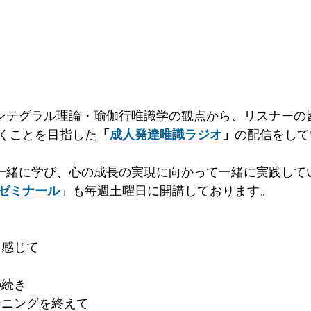
ンテグラル理論・瑜伽行唯識学の観点から、リスナーの
くことを目指した
「
成人発達
唯識ラジオ
」
の配信をして
一緒に学び、心の成長の実現に向かって一緒に実践して
ゼミナール
」も毎週土曜日に開講しております。
りを感じて
の続き
レーニングを終えて