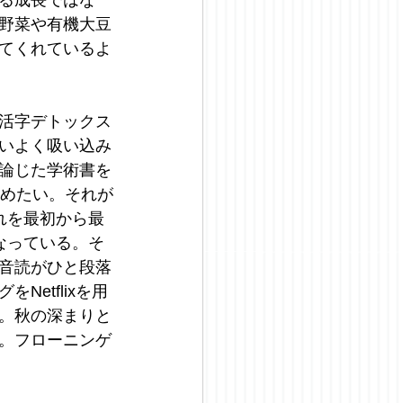
る成長ではな
野菜や有機大豆
てくれているよ
活字デトックス
いよく吸い込み
論じた学術書を
進めたい。それが
れを最初から最
なっている。そ
音読がひと段落
etflixを用
。秋の深まりと
。フローニンゲ