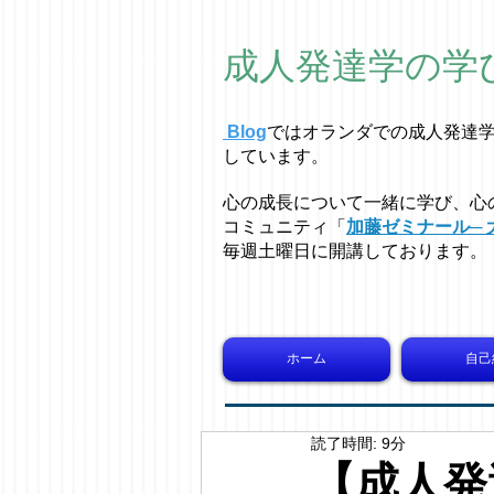
成人発達学の学
Blog
ではオラ
ン
ダでの成人発達
しています。
心の成長について一緒に学び、心
コミュニティ「
加藤ゼミナール─ 
毎週土曜日に開講しております。
ホーム
自己
読了時間: 9分
【成人発達