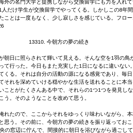
海外の名門大学と提携しながら交換留学にも力を入れて
1人だけ学生が交換留学でやってくる。しかしこの8年
たことは一度もなく、少し寂しさを感じている。フロー
26
13310. 今朝方の夢の続き  
が朝日に照らされて輝いて見える。そんな空を1羽の鳥
って行った。今日もまた充実した1日になるに違いない
てくる。それは自分の活動の源になる感覚であり、毎日
てそれを深めていける穏やかな生活を送れることに本当
いことがたくさんある中で、それらの1つ1つを発見し
こう。そのようなことを改めて思う。
淹れたので、ここからそれをゆっくり味わいながら、本
と思う。その前に、今朝方の夢の続きを振り返っておこ
中央の窓辺に佇んで、間接的に朝日を浴びながら過ごし