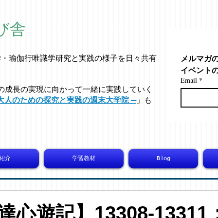
び舎
メルマガ
学・
瑜伽行唯識学
研究と実践の様子を日々共有
イベント
Email
*
の成長の実現に向かって一緒に実践していく
大人のための探究と実践の週末大学院 ─
」も
紹介
学習教材
Blog
心遊記】13308-13311：