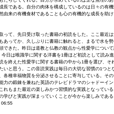
もたらしてくれる。自分が求めているのは歪な無理のあ
成長である。自分の肉体を構成しているのは日々の有機
然由来の有機食材であることも心の有機的な成長を助け
取って、先日受け取った書籍の初読をした。ここ最近は
もあってか、久しぶりに書籍に触れると、まるで水を勢
頭できた。昨日は道教と仏教の観点から性愛学について
。今日は唯識学に関する洋書を1冊ほど初読として読み
読を終えた性愛学に関する書籍の中から1冊を選び、そ
たいと思う。この音読実践は毎日の大切な習慣の1つと
、各種幸福物質を分泌させることに寄与している。その
力の鍛錬を兼ねた英語のテレビドラマのシャドーイングをN
これもまた最近の楽しみかつ習慣的な実践となっている
の学びと実践が深まっていくことが今から楽しみである
06:55