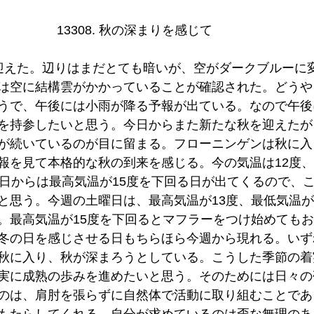
13308. 秋の深まりを感じて     
迎えた。辺りはまだとても暗いが、空がダークブルーに
は空に結構雲がかかっていることが確認された。どうや
うで、午後には小雨が降る予報が出ている。なので午後
を持参したいと思う。今日からまた新たな秋を迎えたが
が続いているのが目に留まる。フローニンゲンは秋に入
報を見て本格的な秋の到来を感じる。今の気温は12度
後日からは最高気温が15度を下回る日が出てくるので、
と思う。今週の土曜日は、最高気温が13度、最低気温が
。最高気温が15度を下回るとマフラーをつけ始めても
冬の日を感じさせる日もちらほら今週から現れる。いず
秋に入り、秋が深まろうとしている。こうした季節の着
実に成熟の歩みを進めたいと思う。そのためには日々の
のは、肩肘を張らずに自然体で活動に取り組むことであ