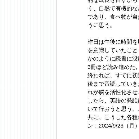
的な成長を自ずから
く、自然で有機的な
であり、食べ物が自
うに思う。
昨日は午後に時間を
を意識していたこと
かのように読書に没
3冊ほど読み進めた
終われば、すでに初
後まで音読していき
れが脳を活性化させ
したら、英語の発話能
いて行おうと思う。
共に、こうした各種
ン：2024/9/23（月）