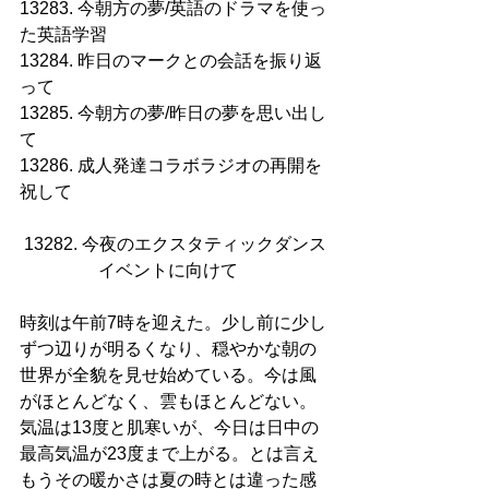
13283. 今朝方の夢/英語のドラマを使っ
た英語学習
13284. 昨日のマークとの会話を振り返
って
13285. 今朝方の夢/昨日の夢を思い出し
て
13286. 成人発達コラボラジオの再開を
祝して
13282. 今夜のエクスタティックダンス
イベントに向けて   
時刻は午前7時を迎えた。少し前に少し
ずつ辺りが明るくなり、穏やかな朝の
世界が全貌を見せ始めている。今は風
がほとんどなく、雲もほとんどない。
気温は13度と肌寒いが、今日は日中の
最高気温が23度まで上がる。とは言え
もうその暖かさは夏の時とは違った感