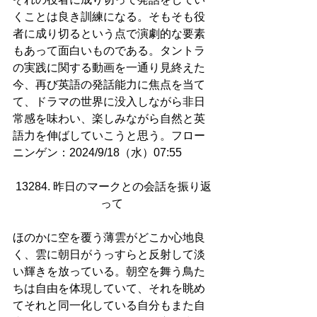
くことは良き訓練になる。そもそも役
者に成り切るという点で演劇的な要素
もあって面白いものである。タントラ
の実践に関する動画を一通り見終えた
今、再び英語の発話能力に焦点を当て
て、ドラマの世界に没入しながら非日
常感を味わい、楽しみながら自然と英
語力を伸ばしていこうと思う。フロー
ニンゲン：2024/9/18（水）07:55
13284. 昨日のマークとの会話を振り返
って 
ほのかに空を覆う薄雲がどこか心地良
く、雲に朝日がうっすらと反射して淡
い輝きを放っている。朝空を舞う鳥た
ちは自由を体現していて、それを眺め
てそれと同一化している自分もまた自