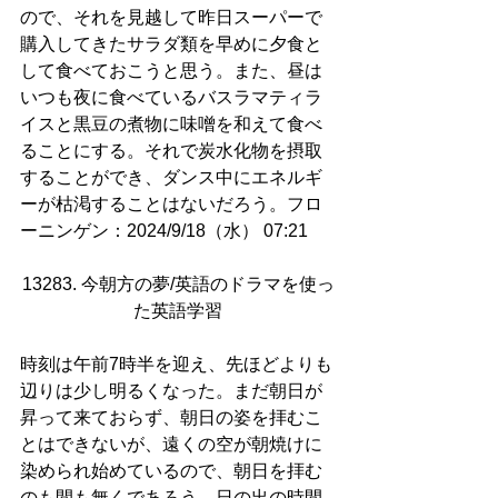
ので、それを見越して昨日スーパーで
購入してきたサラダ類を早めに夕食と
して食べておこうと思う。また、昼は
いつも夜に食べているバスラマティラ
イスと黒豆の煮物に味噌を和えて食べ
ることにする。それで炭水化物を摂取
することができ、ダンス中にエネルギ
ーが枯渇することはないだろう。フロ
ーニンゲン：2024/9/18（水） 07:21
13283. 今朝方の夢/英語のドラマを使っ
た英語学習
時刻は午前7時半を迎え、先ほどよりも
辺りは少し明るくなった。まだ朝日が
昇って来ておらず、朝日の姿を拝むこ
とはできないが、遠くの空が朝焼けに
染められ始めているので、朝日を拝む
のも間も無くであろう。日の出の時間