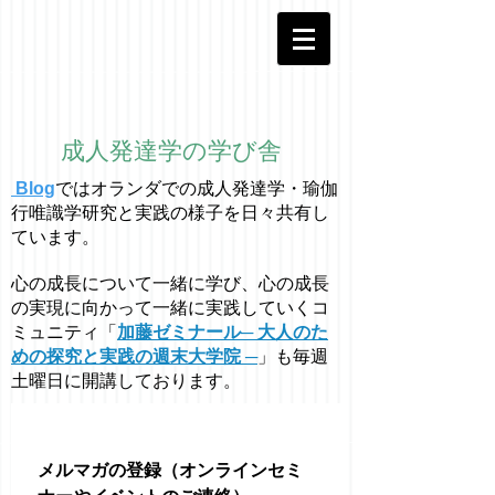
成人発達学の学び舎
Blog
ではオラ
ン
ダでの成人発達学・
瑜伽
行唯識学
研究と実践の様子を日々共有し
ています。
心の成長について一緒に学び、心の成長
の実現に向かって一緒に実践していくコ
ミュニティ「
加藤ゼミナール─ 大人のた
めの探究と実践の週末大学院 ─
」も毎週
土曜日に開講しております。
メルマガの登録（オンラインセミ