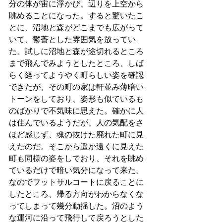
分の体が宙に浮かび、辺りを上空から
眺めることになった。すると驚いたこ
とに、沼地と森がどこまでも広がって
いて、鬱蒼とした雰囲気を放ってい
た。試しに沼地と森が途切れるところ
まで飛んでみようとしたところ、しば
らく経ってようやく町らしい姿を確認
できたが、その町の家は軒並み薄暗い
トーンをしており、姿形も似ているも
のばかりで不気味に思えた。確かに人
は住んでいるようだが、人の気配をさ
ほど感じず、魂の抜けた廃れた町に見
えたのだ。そこから遥か遠くに見えた
町も同様の姿をしており、それを眺め
ているだけで暗い気分になって来た。
なのでフットサルコートに戻ることに
したところ、帰る方向がわからなくな
ってしまって幾分動揺した。沼のよう
な運河に沿って飛行して戻ろうとした