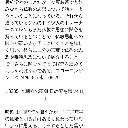
析哲学とのことだが、今度お茶でも飲
みながら仏教の思想について話をしよ
うということになっている。それから
通っているジムのドイツ人のトレーナ
ーのエレンもまた仏教の思想に関心を
持っているとのことで、仏教思想への
関心が高い人が周りにいることを嬉し
く思い、彼らに自分の言葉で仏教の思
想や唯識思想について紹介すること
で、さらに関心を持って探究を進めて
もらえれば幸いである。フローニンゲ
ン：2024/9/18（水）08:29
13285. 今朝方の夢/昨日の夢を思い出し
て
時刻は午前9時を迎えたが、午前7時半
の段階と明るさはあまり変わっていな
いように思える。うっすらとした雲が