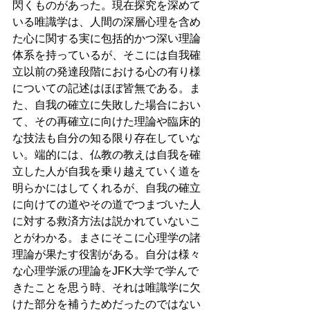
閃くものがあった。現在探究を深めて
いる唯識学は、人間の深層心理を含め
た心に関する実に包括的かつ深い理論
体系を持っているが、そこには自我確
立以前の発達段階における心の有り様
についての記述はほぼ皆無である。ま
た、自我の確立に失敗した場合におい
て、その再確立に向けた理論や臨床的
な技法も自分の知る限り存在していな
い。端的には、仏教の教えは自我を確
立した人が自我を乗り越えていく道を
明らかにはしてくれるが、自我の確立
に向けての道やその道でつまづいた人
に対する救済方法は説かれていないこ
とがわかる。まさにそこに心理学の諸
理論が果たす役割がある。自分は様々
な心理学派の理論をJFK大学で学んで
きたことを思う時、それは唯識学に欠
けた部分を補うためだったのではない