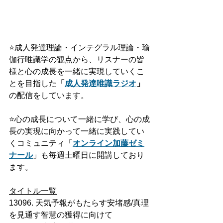
⭐️
成人発達理論・インテグラル理論・瑜
伽行唯識学の観点から、リスナーの皆
様と心の成長を一緒に実現していくこ
とを目指した
「
成人発達
唯識ラジオ
」
の配信をしています。
⭐️
心の成長について一緒に学び、心の成
長の実現に向かって一緒に実践してい
くコミュニティ「
オンライン加藤ゼミ
ナール
」も毎週土曜日に開講しており
ます。
タイトル一覧
13096. 天気予報がもたらす安堵感/真理
を見通す智慧の獲得に向けて