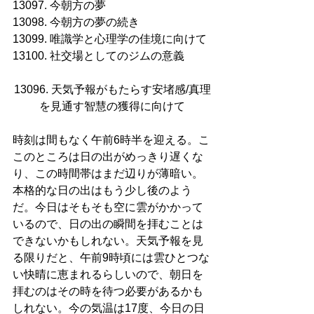
13097. 今朝方の夢
13098. 今朝方の夢の続き
13099. 唯識学と心理学の佳境に向けて
13100. 社交場としてのジムの意義
13096. 天気予報がもたらす安堵感/真理
を見通す智慧の獲得に向けて
時刻は間もなく午前6時半を迎える。こ
このところは日の出がめっきり遅くな
り、この時間帯はまだ辺りが薄暗い。
本格的な日の出はもう少し後のよう
だ。今日はそもそも空に雲がかかって
いるので、日の出の瞬間を拝むことは
できないかもしれない。天気予報を見
る限りだと、午前9時頃には雲ひとつな
い快晴に恵まれるらしいので、朝日を
拝むのはその時を待つ必要があるかも
しれない。今の気温は17度、今日の日