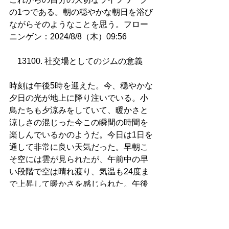
の1つである。朝の穏やかな朝日を浴び
ながらそのようなことを思う。フロー
ニンゲン：2024/8/8（木）09:56
13100. 社交場としてのジムの意義  
時刻は午後5時を迎えた。今、穏やかな
夕日の光が地上に降り注いでいる。小
鳥たちも夕涼みをしていて、暖かさと
涼しさの混じった今この瞬間の時間を
楽しんでいるかのようだ。今日は1日を
通して非常に良い天気だった。早朝こ
そ空には雲が見られたが、午前中の早
い段階で空は晴れ渡り、気温も24度ま
で上昇して暖かさを感じられた。午後
にジムに出かけた際にはどこか秋を感
じさせるような風が吹いていて、秋の
訪れも間も無くかと思った。来週の月