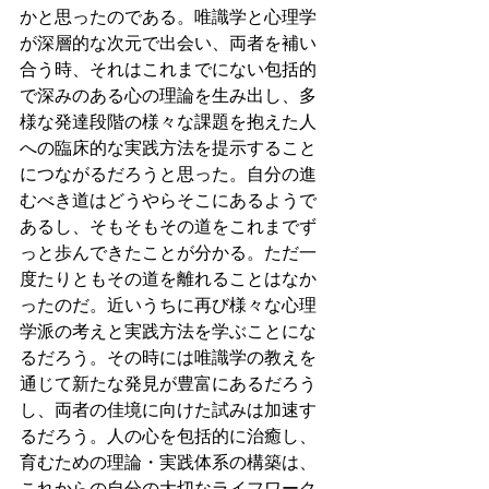
かと思ったのである。唯識学と心理学
が深層的な次元で出会い、両者を補い
合う時、それはこれまでにない包括的
で深みのある心の理論を生み出し、多
様な発達段階の様々な課題を抱えた人
への臨床的な実践方法を提示すること
につながるだろうと思った。自分の進
むべき道はどうやらそこにあるようで
あるし、そもそもその道をこれまでず
っと歩んできたことが分かる。ただ一
度たりともその道を離れることはなか
ったのだ。近いうちに再び様々な心理
学派の考えと実践方法を学ぶことにな
るだろう。その時には唯識学の教えを
通じて新たな発見が豊富にあるだろう
し、両者の佳境に向けた試みは加速す
るだろう。人の心を包括的に治癒し、
育むための理論・実践体系の構築は、
これからの自分の大切なライフワーク