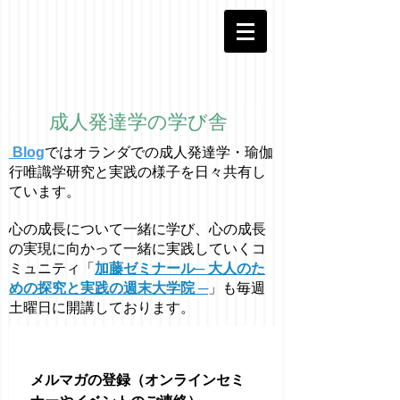
成人発達学の学び舎
Blog
ではオラ
ン
ダでの成人発達学・
瑜伽
行唯識学
研究と実践の様子を日々共有し
ています。
心の成長について一緒に学び、心の成長
の実現に向かって一緒に実践していくコ
ミュニティ「
加藤ゼミナール─ 大人のた
めの探究と実践の週末大学院 ─
」も毎週
土曜日に開講しております。
メルマガの登録（オンラインセミ