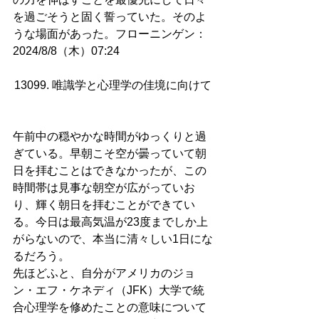
を過ごそうと固く誓っていた。そのよ
うな場面があった。フローニンゲン：
2024/8/8（木）07:24
13099. 唯識学と心理学の佳境に向けて 
午前中の穏やかな時間がゆっくりと過
ぎている。早朝こそ空が曇っていて朝
日を拝むことはできなかったが、この
時間帯は見事な朝空が広がっていお
り、輝く朝日を拝むことができてい
る。今日は最高気温が23度までしか上
がらないので、本当に清々しい1日にな
るだろう。
先ほどふと、自分がアメリカのジョ
ン・エフ・ケネディ（JFK）大学で統
合心理学を修めたことの意味について