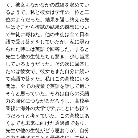
く、彼女もなかなかの成績を収めてい
るようで、私と彼女は学年の一位と二
位のようだった。結果を返し終えた先
生はそこから模試の結果の感想につい
て生徒に尋ねた。他の生徒は全て日本
語で受け答えをしていたが、私に尋ね
られた時には英語で回答した。すると
先生も他の生徒たちも驚き、少し当惑
しているようだった。その次に回答し
たのは彼女で、彼女もまた自分に続い
て英語で答えた。私はこの高校にいる
間は、全ての授業で英語を話して過ご
そうと思っていた。それは自らの英語
力の強化につながるだろうし、高校卒
業後に海外の大学で学ぶことにも役立
つだろうと考えていた。この高校はあ
くまでも未来に向けた通過点であり、
先生や他の生徒がどう思おうが、自分
の力を伸ばすことを最優先にして日々