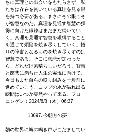
ちに真理との出会いをもたらさず、私
たちは存在を貫いている真理を見る眼
を持つ必要がある。まさにその眼こそ
が智慧なのだ。真理を見通す智慧の獲
得に向けた鍛錬はまだまだ続いてい
く。真理を見通す智慧を獲得すること
を通じて煩悩を焼き尽くしていく。悟
りの障害となるものを焼き尽くすのは
智慧である。そこに慈悲が加わった
ら、どれだけ素晴らしいだろう。智慧
と慈悲に満ちた人生の実現に向けて、
今日もまた自らの取り組みを一歩前に
進めていこう。コップの水が溢れ出る
瞬間はいつか突然やって来る。フロー
ニンゲン：2024/8/8（木）06:37
13097. 今朝方の夢
朝の世界に鳩の鳴き声がこだましてい