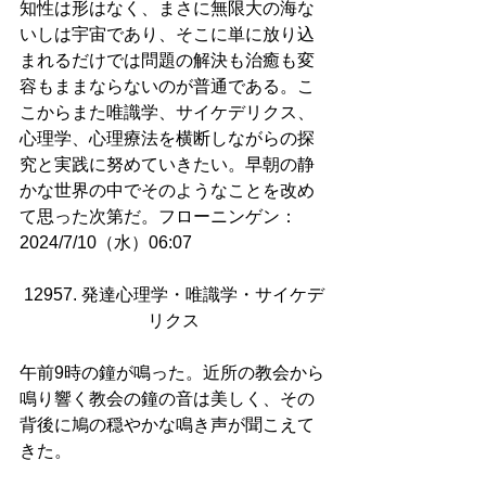
知性は形はなく、まさに無限大の海な
いしは宇宙であり、そこに単に放り込
まれるだけでは問題の解決も治癒も変
容もままならないのが普通である。こ
こからまた唯識学、サイケデリクス、
心理学、心理療法を横断しながらの探
究と実践に努めていきたい。早朝の静
かな世界の中でそのようなことを改め
て思った次第だ。フローニンゲン：
2024/7/10（水）06:07
12957. 発達心理学・唯識学・サイケデ
リクス
午前9時の鐘が鳴った。近所の教会から
鳴り響く教会の鐘の音は美しく、その
背後に鳩の穏やかな鳴き声が聞こえて
きた。