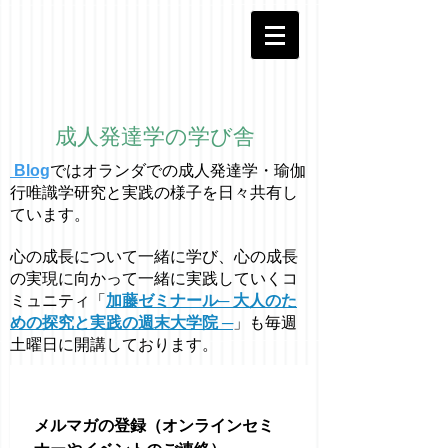
成人発達学の学び舎
Blog
ではオラ
ン
ダでの成人発達学・
瑜伽
行唯識学
研究と実践の様子を日々共有し
ています。
心の成長について一緒に学び、心の成長
の実現に向かって一緒に実践していくコ
ミュニティ「
加藤ゼミナール─ 大人のた
めの探究と実践の週末大学院 ─
」も毎週
土曜日に開講しております。
メルマガの登録（オンラインセミ