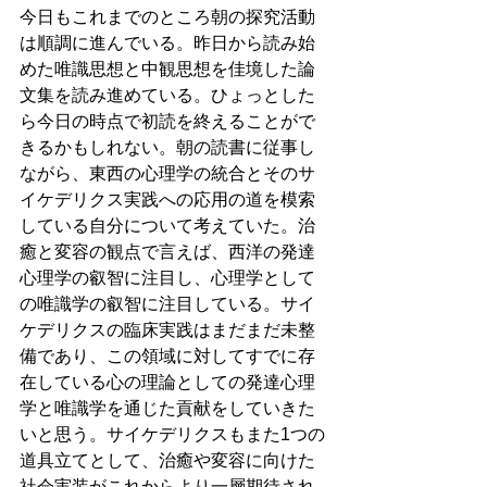
今日もこれまでのところ朝の探究活動
は順調に進んでいる。昨日から読み始
めた唯識思想と中観思想を佳境した論
文集を読み進めている。ひょっとした
ら今日の時点で初読を終えることがで
きるかもしれない。朝の読書に従事し
ながら、東西の心理学の統合とそのサ
イケデリクス実践への応用の道を模索
している自分について考えていた。治
癒と変容の観点で言えば、西洋の発達
心理学の叡智に注目し、心理学として
の唯識学の叡智に注目している。サイ
ケデリクスの臨床実践はまだまだ未整
備であり、この領域に対してすでに存
在している心の理論としての発達心理
学と唯識学を通じた貢献をしていきた
いと思う。サイケデリクスもまた1つの
道具立てとして、治癒や変容に向けた
社会実装がこれからより一層期待され