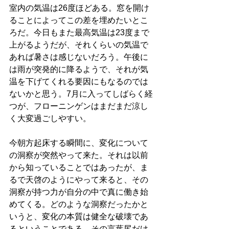
室内の気温は26度ほどある。窓を開け
ることによってこの差を埋めたいとこ
ろだ。今日もまた最高気温は23度まで
上がるようだが、それくらいの気温で
あれば暑さは感じないだろう。午後に
は雨が突発的に降るようで、それが気
温を下げてくれる要因にもなるのでは
ないかと思う。7月に入ってしばらく経
つが、フローニンゲンはまだまだ涼し
く大変過ごしやすい。
今朝方起床する瞬間に、変化について
の洞察が突然やって来た。それは以前
から知っていることではあったが、ま
るで天啓のようにやって来ると、その
洞察が持つ力が自分の中で真に働き始
めてくる。どのような洞察だったかと
いうと、変化の本質は健全な破壊であ
るということである。その言葉尻だけ