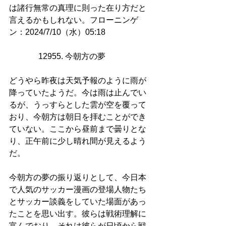
は諸行無常の真理に則った在り方だと
言えるかもしれない。フローニンゲ
ン：2024/7/10（水）05:18
12955. 今朝方の夢         
どうやら昨夜は天気予報のように雨が
降っていたようだ。今は雨は止んでい
るが、うっすらとした雲が空を覆って
おり、今朝方は朝日を拝むことができ
ていない。ここから昼前まで曇りとな
り、正午前に少し晴れ間が見えるよう
だ。
今朝方の夢の振り返りとして、今日本
で人気のサッカー漫画の登場人物たち
とサッカー談義をしていた場面があっ
たことを思い出す。彼らは戦術理解に
富んでおり、それは彼らが日頃から戦