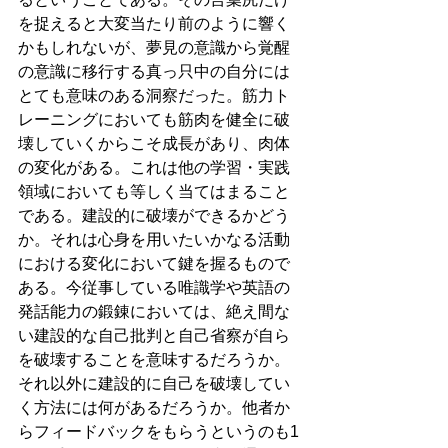
を捉えると大変当たり前のように響く
かもしれないが、夢見の意識から覚醒
の意識に移行する真っ只中の自分には
とても意味のある洞察だった。筋力ト
レーニングにおいても筋肉を健全に破
壊していくからこそ成長があり、肉体
の変化がある。これは他の学習・実践
領域においても等しく当てはまること
である。建設的に破壊ができるかどう
か。それは心身を用いたいかなる活動
における変化において鍵を握るもので
ある。今従事している唯識学や英語の
発話能力の鍛錬においては、絶え間な
い建設的な自己批判と自己省察が自ら
を破壊することを意味するだろうか。
それ以外に建設的に自己を破壊してい
く方法には何があるだろうか。他者か
らフィードバックをもらうというのも1