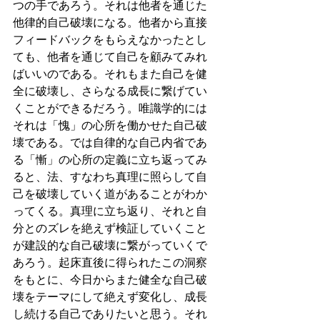
つの手であろう。それは他者を通じた
他律的自己破壊になる。他者から直接
フィードバックをもらえなかったとし
ても、他者を通じて自己を顧みてみれ
ばいいのである。それもまた自己を健
全に破壊し、さらなる成長に繋げてい
くことができるだろう。唯識学的には
それは「愧」の心所を働かせた自己破
壊である。では自律的な自己内省であ
る「慚」の心所の定義に立ち返ってみ
ると、法、すなわち真理に照らして自
己を破壊していく道があることがわか
ってくる。真理に立ち返り、それと自
分とのズレを絶えず検証していくこと
が建設的な自己破壊に繋がっていくで
あろう。起床直後に得られたこの洞察
をもとに、今日からまた健全な自己破
壊をテーマにして絶えず変化し、成長
し続ける自己でありたいと思う。それ