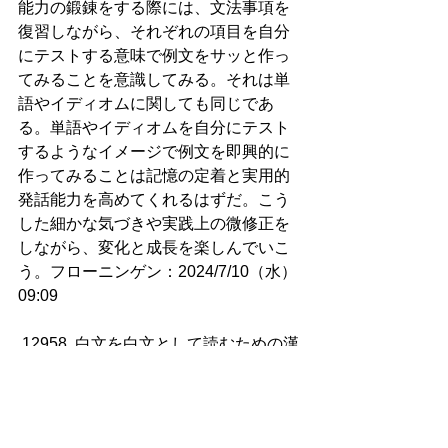
能力の鍛錬をする際には、文法事項を
復習しながら、それぞれの項目を自分
にテストする意味で例文をサッと作っ
てみることを意識してみる。それは単
語やイディオムに関しても同じであ
る。単語やイディオムを自分にテスト
するようなイメージで例文を即興的に
作ってみることは記憶の定着と実用的
発話能力を高めてくれるはずだ。こう
した細かな気づきや実践上の微修正を
しながら、変化と成長を楽しんでいこ
う。フローニンゲン：2024/7/10（水）
09:09
12958. 白文を白文として読むための漢
文法の学習を始めて  
唯識学の難解な学術書の読解を進め、
ひとまずある程度まで読み進めたとこ