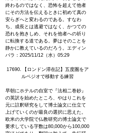
終わるのではなく、恐怖を超えて他者
にその方法を伝えるときに初めて真の
安らぎへと変わるのである。すなわ
ち、成長とは逃避ではなく、かつての
恐れを抱きしめ、それを他者への祈り
に転換する道である。夢はそのことを
静かに教えているのだろう。エディン
バラ：2025/11/12（水）05:29
17690. 【ロンドン滞在記】五度圏をア
ルペジオで移動する練習
早朝にホテルの自室で『法相二巻鈔』
の英訳を始めたところ、やはりこれを
元に註釈研究をして博士論文に仕立て
上げていくのが最良の選択に思えた。
欧米の大学院で仏教研究の博士論文で
要求している字数は80,000から100,000