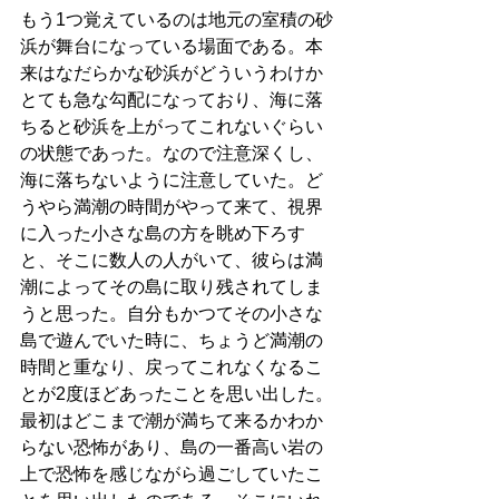
もう1つ覚えているのは地元の室積の砂
浜が舞台になっている場面である。本
来はなだらかな砂浜がどういうわけか
とても急な勾配になっており、海に落
ちると砂浜を上がってこれないぐらい
の状態であった。なので注意深くし、
海に落ちないように注意していた。ど
うやら満潮の時間がやって来て、視界
に入った小さな島の方を眺め下ろす
と、そこに数人の人がいて、彼らは満
潮によってその島に取り残されてしま
うと思った。自分もかつてその小さな
島で遊んでいた時に、ちょうど満潮の
時間と重なり、戻ってこれなくなるこ
とが2度ほどあったことを思い出した。
最初はどこまで潮が満ちて来るかわか
らない恐怖があり、島の一番高い岩の
上で恐怖を感じながら過ごしていたこ