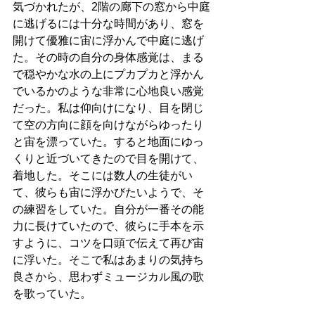
気づかれたが、2階の廊下の窓から中庭
に逃げるには十分な時間があり、窓を
開けて優雅に宙に浮かんで中庭に逃げ
た。その時の自分の身体感覚は、まる
で穏やかな水の上にプカプカと浮かん
でいるかのような非常に心地良い感覚
だった。私は仰向けになり、目を閉じ
て空の方向に顔を向けながらゆったり
と宙を漂っていた。すると地面にゆっ
くりと近づいてきたので目を開けて、
着地した。そこには数人の生徒がい
て、彼らも宙に浮かびたいようで、そ
の練習をしていた。自分が一番その能
力に長けていたので、彼らに手本を示
すように、コツを口頭で伝えて再び宙
に浮いた。そこで私はあまりの気持ち
良さから、思わずミュージカル風の歌
を歌っていた。