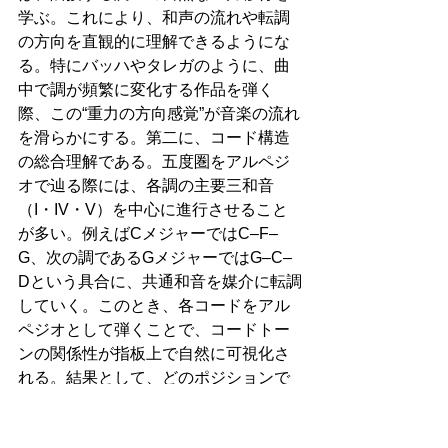
学ぶ。これにより、和声の流れや転調
の方向を直観的に理解できるようにな
る。特にバッハやタレガのように、曲
中で調が頻繁に変化する作品を弾く
際、この“重力の方向感覚”が音楽の流れ
を滑らかにする。第二に、コード構造
の総合理解である。五度圏をアルペジ
オで辿る際には、各調の主要三和音
（I・IV・V）を中心に進行させること
が多い。例えばCメジャーではC–F–
G、次の調であるGメジャーではG–C–
Dという具合に、共通和音を媒介に転調
していく。このとき、各コードをアル
ペジオとして弾くことで、コードトー
ンの関係性が指板上で自然に可視化さ
れる。結果として、どのポジションで
も即座にコードを再構築できる“立体的
な和声感覚”が育つはずだ。第三に、右