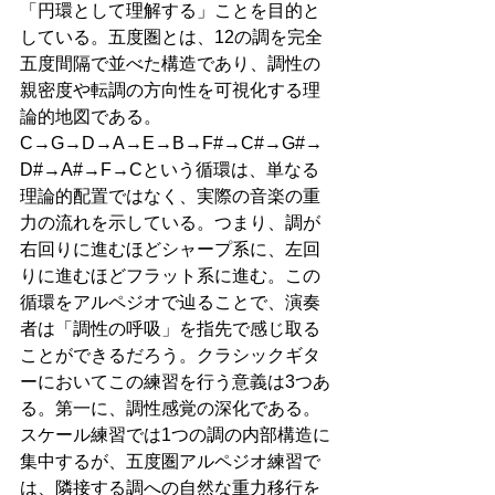
「円環として理解する」ことを目的と
している。五度圏とは、12の調を完全
五度間隔で並べた構造であり、調性の
親密度や転調の方向性を可視化する理
論的地図である。
C→G→D→A→E→B→F#→C#→G#→
D#→A#→F→Cという循環は、単なる
理論的配置ではなく、実際の音楽の重
力の流れを示している。つまり、調が
右回りに進むほどシャープ系に、左回
りに進むほどフラット系に進む。この
循環をアルペジオで辿ることで、演奏
者は「調性の呼吸」を指先で感じ取る
ことができるだろう。クラシックギタ
ーにおいてこの練習を行う意義は3つあ
る。第一に、調性感覚の深化である。
スケール練習では1つの調の内部構造に
集中するが、五度圏アルペジオ練習で
は、隣接する調への自然な重力移行を