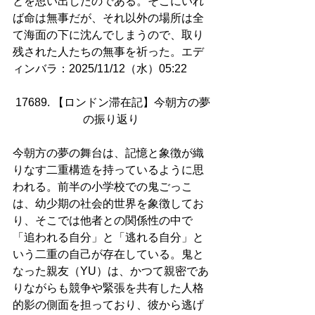
とを思い出したのである。そこにいれ
ば命は無事だが、それ以外の場所は全
て海面の下に沈んでしまうので、取り
残された人たちの無事を祈った。エデ
ィンバラ：2025/11/12（水）05:22
17689. 【ロンドン滞在記】今朝方の夢
の振り返り 
今朝方の夢の舞台は、記憶と象徴が織
りなす二重構造を持っているように思
われる。前半の小学校での鬼ごっこ
は、幼少期の社会的世界を象徴してお
り、そこでは他者との関係性の中で
「追われる自分」と「逃れる自分」と
いう二重の自己が存在している。鬼と
なった親友（YU）は、かつて親密であ
りながらも競争や緊張を共有した人格
的影の側面を担っており、彼から逃げ