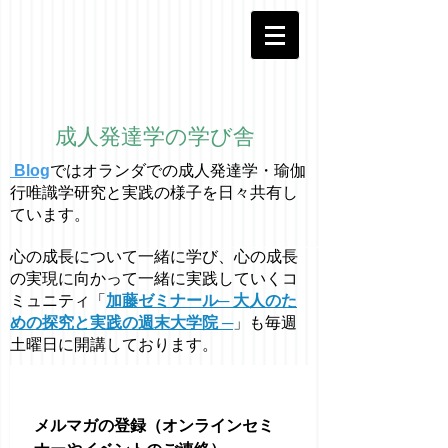
成人発達学の学び舎
Blog
ではオラ
ン
ダでの成人発達学・
瑜伽
行唯識学
研究と実践の様子を日々共有し
ています。
心の成長について一緒に学び、心の成長
の実現に向かって一緒に実践していくコ
ミュニティ「
加藤ゼミナール─ 大人のた
めの探究と実践の週末大学院 ─
」も毎週
土曜日に開講しております。
メルマガの登録（オンラインセミ