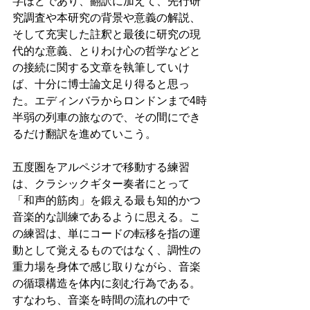
字ほどであり、翻訳に加えて、先行研
究調査や本研究の背景や意義の解説、
そして充実した註釈と最後に研究の現
代的な意義、とりわけ心の哲学などと
の接続に関する文章を執筆していけ
ば、十分に博士論文足り得ると思っ
た。エディンバラからロンドンまで4時
半弱の列車の旅なので、その間にでき
るだけ翻訳を進めていこう。
五度圏をアルペジオで移動する練習
は、クラシックギター奏者にとって
「和声的筋肉」を鍛える最も知的かつ
音楽的な訓練であるように思える。こ
の練習は、単にコードの転移を指の運
動として覚えるものではなく、調性の
重力場を身体で感じ取りながら、音楽
の循環構造を体内に刻む行為である。
すなわち、音楽を時間の流れの中で