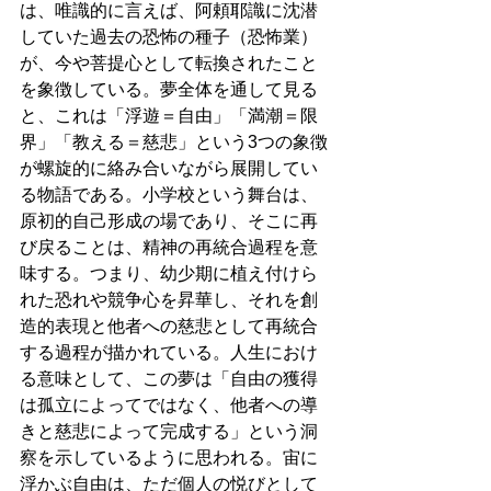
は、唯識的に言えば、阿頼耶識に沈潜
していた過去の恐怖の種子（恐怖業）
が、今や菩提心として転換されたこと
を象徴している。夢全体を通して見る
と、これは「浮遊＝自由」「満潮＝限
界」「教える＝慈悲」という3つの象徴
が螺旋的に絡み合いながら展開してい
る物語である。小学校という舞台は、
原初的自己形成の場であり、そこに再
び戻ることは、精神の再統合過程を意
味する。つまり、幼少期に植え付けら
れた恐れや競争心を昇華し、それを創
造的表現と他者への慈悲として再統合
する過程が描かれている。人生におけ
る意味として、この夢は「自由の獲得
は孤立によってではなく、他者への導
きと慈悲によって完成する」という洞
察を示しているように思われる。宙に
浮かぶ自由は、ただ個人の悦びとして