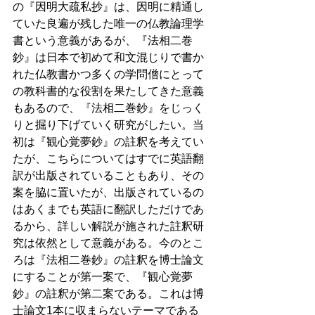
の『因明大疏私抄』は、因明に精通し
ていた良遍が残した唯一の仏教論理学
書という意義があるが、『法相二巻
鈔』は日本で初めて和文混じりで書か
れた仏教書かつ多くの学問僧にとって
の教科書的な役割を果たしてきた意義
もあるので、『法相二巻鈔』をじっく
りと掘り下げていく研究がしたい。当
初は『観心覚夢鈔』の註釈を考えてい
たが、こちらについてはすでに英語翻
訳が出版されていることもあり、その
案を脇に置いたが、出版されているの
はあくまでも英語に翻訳しただけであ
るから、詳しい解説が施された註釈研
究は依然として意義がある。今のとこ
ろは『法相二巻鈔』の註釈を博士論文
にすることが第一案で、『観心覚夢
鈔』の註釈が第二案である。これは博
士論文1本に収まらないテーマである