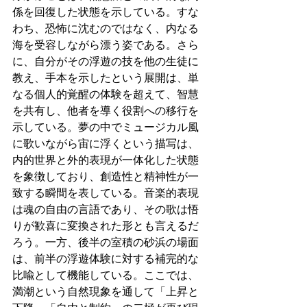
係を回復した状態を示している。すな
わち、恐怖に沈むのではなく、内なる
海を受容しながら漂う姿である。さら
に、自分がその浮遊の技を他の生徒に
教え、手本を示したという展開は、単
なる個人的覚醒の体験を超えて、智慧
を共有し、他者を導く役割への移行を
示している。夢の中でミュージカル風
に歌いながら宙に浮くという描写は、
内的世界と外的表現が一体化した状態
を象徴しており、創造性と精神性が一
致する瞬間を表している。音楽的表現
は魂の自由の言語であり、その歌は悟
りが歓喜に変換された形とも言えるだ
ろう。一方、後半の室積の砂浜の場面
は、前半の浮遊体験に対する補完的な
比喩として機能している。ここでは、
満潮という自然現象を通して「上昇と