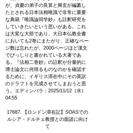
が、貞慶の弟子の良算と興玄が編纂し
たとされる日本法相唯識で非常に重要
な典籍『唯識論同学鈔』も註釈研究を
していきたいという思いがある。これ
は大変な大部であり、大日本仏教全書
においても2巻にまたがり、正確なペー
ジ数は忘れたが、2000ページほど漢文
でびっしりと書かれている大著であ
る。『法相二巻鈔』の註釈が分量的に
博士論文に何得るものなのかを確認す
るために、イギリス滞在中にその英訳
のドラフトを完成させてしまおうと思
う。エディンバラ：2025/11/12（水）
04:55
17687. 【ロンドン滞在記】SOASでの
ルシア・ドルチェ教授との面談に向け
て