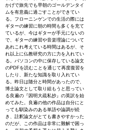
かげで旅先でも早朝のゴールデンタイ
ムを有意義に過ごすことができてい
る。フローニンゲンでの生活の際には
ギターの練習に朝の時間も多くを充て
ているが、今はギターが手元にないの
で、ギターの練習や音楽理論について
あれこれ考えている時間はあるが、そ
れ以上に仏教研究の方に力を入れてい
る。パソコンの中に保存している論文
のPDFを読むことを通じて再度復習を
したり、新たな知識を取り入れてい
る。昨日は随分と時間があったので、
博士論文として取り組もうと思ってい
る良遍の『因明大疏私抄』の英訳を始
めてみた。良遍の他の作品は自分にと
っても馴染みのある単語や論調が続
き、註釈論文がとても書きやすかった
のだが、この作品は非常に難解で困っ