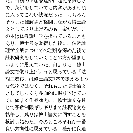
た。当初の予想を遥かに超える難しさ
で、英訳をしていても内容があまり頭
に入ってこない状況だった。もちろん
そうした難解さと格闘しながら博士論
文として取り上げるのも一案だが、こ
の本は仏教論理学を扱っていることも
あり、博士号を取得した後に、仏教論
理学全般についての理解を深めた後で
註釈研究をしていくことの方が望まし
いように思えていた。何よりも、修士
論文で取り上げようと思っている『法
相二巻鈔』は修士論文1本で扱えるよう
な代物ではなく、それもまた博士論文
としてじっくり多面的に掘り下げてい
くに値する作品ゆえに、修士論文を通
じて字数制限ギリギリまで註釈論文を
執筆し、残りは博士論文に回すことを
検討し始めた。今のところそれが一番
良い方向性に思えている。確かに良遍