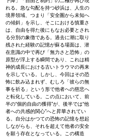
下降」「自由と制約」の二極が再び現
れる。急な勾配を持つ砂浜は、人生の
境界領域、つまり「安全圏から未知へ
の傾斜」を示し、そこにおける慎重さ
は、自由を得た後にもなお必要とされ
る分別の象徴である。過去に潮に取り
残された経験の記憶が蘇る場面は、潜
在意識の中で再び「無力さと恐怖」の
原型が浮上する瞬間であり、これは精
神的成長における古いトラウマの再来
を示している。しかし、今回はその恐
怖に飲み込まれず、むしろ「彼らの無
事を祈る」という形で他者への慈悲へ
と転化している。この点において、前
半の“個的自由の獲得”が、後半では“他
者への共感的関心”へと昇華されてい
る。自分はかつての恐怖の記憶を想起
しながらも、それを超えて他者の安全
を願う存在となっている。この構造