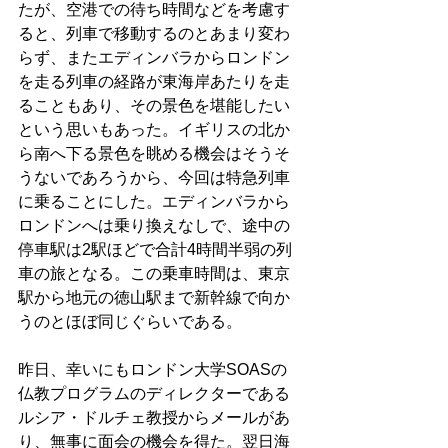
たが、空港での待ち時間などを考慮す
ると、列車で移動するのとあまり変わ
らず、またエディンバラからロンドン
を走る列車の経路が東海岸あたりを走
ることもあり、その景色を堪能したい
という思いもあった。イギリスの北か
ら南へ下る景色を眺める機会はそうそ
うないであろうから、今回は特急列車
に乗ることにした。エディンバラから
ロンドンへは乗り換えなしで、途中の
停車駅は2駅ほどで合計4時間半弱の列
車の旅となる。この乗車時間は、東京
駅から地元の徳山駅まで新幹線で向か
うのとほぼ同じぐらいである。
昨日、幸いにもロンドン大学SOASの
仏教プログラムのディレクターである
ルシア・ドルチェ教授からメールがあ
り、無事に面会の機会を得た。翌日海