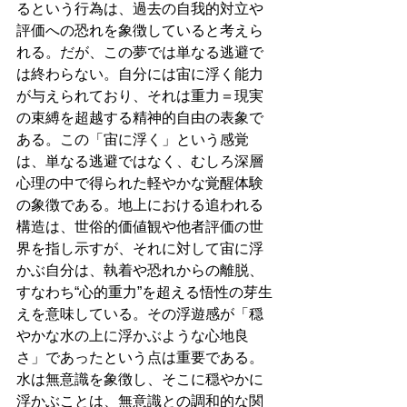
るという行為は、過去の自我的対立や
評価への恐れを象徴していると考えら
れる。だが、この夢では単なる逃避で
は終わらない。自分には宙に浮く能力
が与えられており、それは重力＝現実
の束縛を超越する精神的自由の表象で
ある。この「宙に浮く」という感覚
は、単なる逃避ではなく、むしろ深層
心理の中で得られた軽やかな覚醒体験
の象徴である。地上における追われる
構造は、世俗的価値観や他者評価の世
界を指し示すが、それに対して宙に浮
かぶ自分は、執着や恐れからの離脱、
すなわち“心的重力”を超える悟性の芽生
えを意味している。その浮遊感が「穏
やかな水の上に浮かぶような心地良
さ」であったという点は重要である。
水は無意識を象徴し、そこに穏やかに
浮かぶことは、無意識との調和的な関