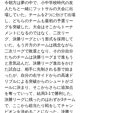
今朝方は夢の中で、小中学校時代の友
人たちと一緒にフットサルの大会に出
場していた。チームを2つに分けて出場
し、どちらのチームも最初の予選リー
グを突破した。大会はそこからトーナ
メントになるのではなく、二次リー
グ、決勝リーグという形式を採用して
いた。もう片方のチームは残念ながら
二次リーグで敗退となり、その分自分
たちのチームは決勝リーグまで進もう
と意気込んだ。決勝リーグ進出をかけ
た試合は、相手に先制される形で始ま
ったが、自分の右サイドからの高速ド
リブルによる突破からのシュートがゴ
ールに決まり、そこからさらに追加点
を奪っていって、結局3-1で勝利した。
決勝リーグに残ったのはわずか3チーム
で、ここから総当たり戦をしてチャン
ピオンを決めることになった。決勝リ