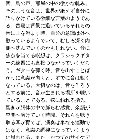
音、鳥の声、部屋の中の微かな軋み。
そのような音は、世界が絶えず自分に
語りかけている微細な言葉のようであ
る。普段は背景に退いているそれらの
音に耳を澄ます時、自分の意識は外へ
散っているようでいて、むしろ深く内
側へ沈んでいくのかもしれない。音に
焦点を当てる瞑想は、クラシックギタ
ーの練習にも直接つながっていくだろ
う。ギターを弾く時、音を出すことば
かりに意識が向くと、すでに音は粗く
なっている。大切なのは、音を作ろう
とする前に、音が生まれる場所を聴い
ていることである。弦に触れる指先、
響きが胴体の中で膨らむ感覚、余韻が
空間へ溶けていく時間。それらを聴き
取る耳が育てば、演奏は単なる運動で
はなく、意識の調律になっていくよう
に思われる。また、かつてのサイケデ