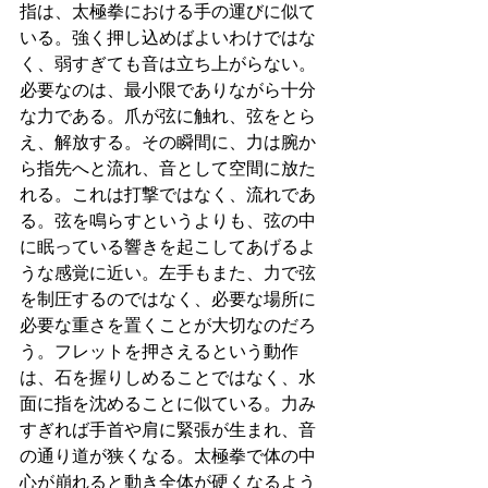
指は、太極拳における手の運びに似て
いる。強く押し込めばよいわけではな
く、弱すぎても音は立ち上がらない。
必要なのは、最小限でありながら十分
な力である。爪が弦に触れ、弦をとら
え、解放する。その瞬間に、力は腕か
ら指先へと流れ、音として空間に放た
れる。これは打撃ではなく、流れであ
る。弦を鳴らすというよりも、弦の中
に眠っている響きを起こしてあげるよ
うな感覚に近い。左手もまた、力で弦
を制圧するのではなく、必要な場所に
必要な重さを置くことが大切なのだろ
う。フレットを押さえるという動作
は、石を握りしめることではなく、水
面に指を沈めることに似ている。力み
すぎれば手首や肩に緊張が生まれ、音
の通り道が狭くなる。太極拳で体の中
心が崩れると動き全体が硬くなるよう