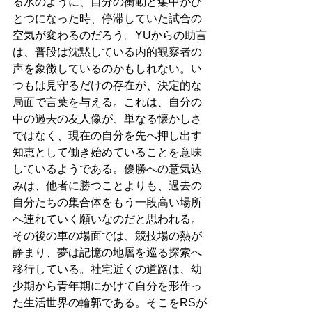
る水のように、自分の衝動と集中がひ
とつになった時、停滞していた試合の
空気が変わるのだろう。YUからの助言
は、普段は沈黙している内的観察者の
声を象徴しているのかもしれない。い
つもは見守るだけの存在が、決定的な
局面で言葉を与える。これは、自分の
中の過去の友人像が、単なる懐かしさ
ではなく、現在の自分を先へ押し出す
知恵として働き始めていることを意味
しているようである。優勝への意気込
みは、他者に勝つことよりも、過去の
自分たちの集合体をもう一段高い場所
へ連れていく願いなのだと思われる。
その後の車の場面では、競技場の熱が
静まり、夢は記憶の地層を巡る探索へ
移行している。社宅近くの道路は、幼
少期から青年期にかけて自分を形作っ
た生活世界の輪郭である。そこをRSが