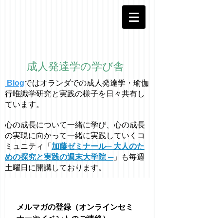
成人発達学の学び舎
Blog
ではオラ
ン
ダでの成人発達学・
瑜伽
行唯識学
研究と実践の様子を日々共有し
ています。
心の成長について一緒に学び、心の成長
の実現に向かって一緒に実践していくコ
ミュニティ「
加藤ゼミナール─ 大人のた
めの探究と実践の週末大学院 ─
」も毎週
土曜日に開講しております。
メルマガの登録（オンラインセミ