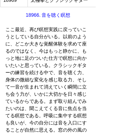
18969
太極拳とクラシックギター
18966. 音を聴く瞑想
ここ最近、再び瞑想実践に戻っていこ
うとしている自分がいる。以前のよう
に、どこか大きな覚醒体験を求めて座
るのではなく、今はもっと静かに、も
っと地に足のついた仕方で瞑想に向か
いたいと思っている。クラシックギタ
ーの練習を続ける中で、音を聴く力、
身体の微細な変化を感じ取る力、そし
て一音が生まれて消えていく瞬間に立
ち会う力が、いかに大切かを日々感じ
ているからである。まず取り組んでみ
たいのは、聞こえてくる音に焦点を当
てる瞑想である。呼吸に集中する瞑想
も良いが、今の自分には音を入口にす
ることが自然に思える。窓の外の風の