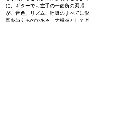
に、ギターでも左手の一箇所の緊張
が、音色、リズム、呼吸のすべてに影
響を与えるのである。太極拳としてギ
ターを練習するとは、音を出す前の準
備を深く味わうことでもある。次の音
に移る前に、指はすでに向かうべき場
所を知っているだろうか。右手は次の
弦の近くで静かに待っているだろう
か。左手は移動の軌道を無駄なく描い
ているだろうか。こうした微細な問い
を持ちながら練習すると、演奏は単な
る反復ではなく、意識の武術になる。
外側には小さな動きしか見えなくて
も、内側では全身の気配が絶えず編み
直されている。呼吸も重要である。息
が止まると、身体の内側の川の流れも
止まり、指先だけで問題を解決しよう
としてしまう。しかし、息が流れてい