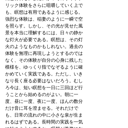
リック体験をさらに咀嚼していく上で
も、瞑想は有用であるように感じる。
強烈な体験は、稲妻のように一瞬で空
を照らす。しかし、その光が見せた風
景を本当に理解するには、日々の静か
な灯火が必要である。瞑想は、その灯
火のようなものかもしれない。過去の
体験を無理に再現しようとするのでは
なく、その体験が自分の心身に残した
模様を、ゆっくり指でなぞるように確
かめていく実践である。ただし、いき
なり長く座る必要はないだろう。むし
ろ今は、短い瞑想を一日に三回ほど行
うことから始めるのがよい。朝に一
度、昼に一度、夜に一度、ほんの数分
だけ音に耳を澄ませる。それだけで
も、日常の流れの中に小さな泉が生ま
れるはずである。長時間の実践を一気