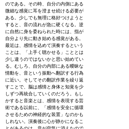
のである。その時、自分の内側にある
微細な感覚に耳を澄ませ続ける必要が
ある。少しでも無理に格好つけようと
すると、音の流れが急に硬くなる。逆
に自然に身を委ねられた時には、指が
自分より先に動き始める感覚がある。
最近は、感情を込めて演奏するという
ことは、「上手く聴かせる」こととは
少し違うのではないかと思い始めてい
る。むしろ、自分の内部にある曖昧な
情動を、音という振動へ翻訳する行為
に近い。そしてその翻訳作業を繰り返
すことで、脳は感情と身体と知覚を少
しずつ再統合していくのだろう。もし
かすると音楽とは、感情を表現する芸
術である以前に、「感情を安全に循環
させるための神経的な装置」なのかも
しれない。演奏後に心が静かになるこ
とがあるのは、音が空気に消えたので