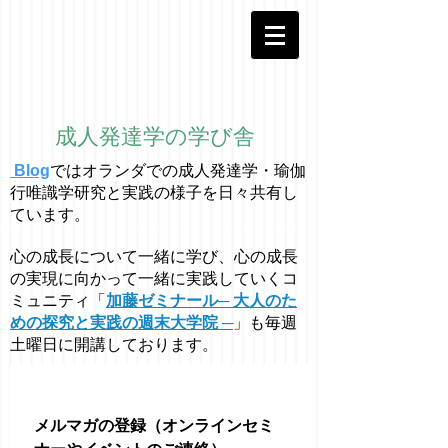
成人発達学の学び舎
Blog
ではオラ
ン
ダでの成人発達学・
瑜伽
行唯識学
研究と実践の様子を日々共有し
ています。
心の成長について一緒に学び、心の成長
の実現に向かって一緒に実践していくコ
ミュニティ「
加藤ゼミナール─ 大人のた
めの探究と実践の週末大学院 ─
」も毎週
土曜日に開講しております。
メルマガの登録（オンラインセミ