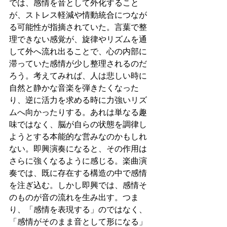
では、感情を音として外化すること
が、ストレス軽減や情動統合につなが
る可能性が指摘されていた。言葉で整
理できない感覚が、旋律やリズムを通
して外へ流れ出ることで、心の内部に
滞っていた感情が少し整理されるのだ
ろう。考えてみれば、人は悲しい時に
自然と静かな音楽を弾きたくなった
り、逆に活力を求める時に力強いリズ
ムへ向かったりする。あれは単なる趣
味ではなく、脳が自らの状態を調律し
ようとする本能的な営みなのかもしれ
ない。即興演奏になると、その作用は
さらに強くなるように感じる。楽曲演
奏では、既に存在する構造の中で感情
を注ぎ込む。しかし即興では、感情そ
のものが音の流れを生み出す。つま
り、「感情を表現する」のではなく、
「感情がそのまま音として形になる」