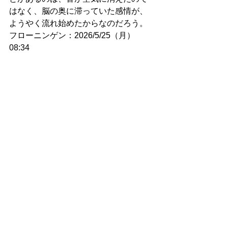
はなく、脳の奥に滞っていた感情が、
ようやく流れ始めたからなのだろう。
フローニンゲン：2026/5/25（月）
08:34
18746. 英会話と即興演奏の類似性
最近ふと、英会話と即興演奏は驚くほ
ど似ているのではないかと感じてい
る。英語力を高めるためには、単に単
語帳を覚えたり文法問題を解いたりす
るだけでは不十分であり、結局のとこ
ろ「今の自分が本当に話したいこと」
を実際に言葉にしようとする過程を繰
り返して初めて、自己表現としての英
語が育っていく。同じように、即興演
奏もまた、その瞬間に自分の内部で揺
れている感覚や情動を、音として外に