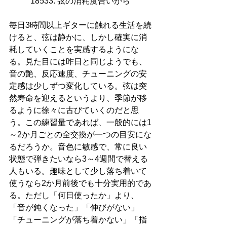
18533. 弦の消耗度合いから 
毎日3時間以上ギターに触れる生活を続
けると、弦は静かに、しかし確実に消
耗していくことを実感するようにな
る。見た目には昨日と同じようでも、
音の艶、反応速度、チューニングの安
定感は少しずつ変化している。弦は突
然寿命を迎えるというより、季節が移
るように徐々に古びていくのだと思
う。この練習量であれば、一般的には1
～2か月ごとの全交換が一つの目安にな
るだろうか。音色に敏感で、常に良い
状態で弾きたいなら3～4週間で替える
人もいる。趣味として少し落ち着いて
使うなら2か月前後でも十分実用的であ
る。ただし「何日使ったか」より、
「音が鈍くなった」「伸びがない」
「チューニングが落ち着かない」「指