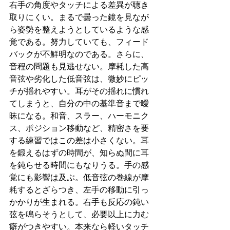
右手の角度やタッチによる差異が聴き
取りにくい。まるで曇った鏡を見なが
ら姿勢を整えようとしているような感
覚である。努力していても、フィード
バックが不鮮明なのである。さらに、
音程の問題も見逃せない。摩耗した高
音弦や劣化した低音弦は、微妙にピッ
チが揺れやすい。耳がその揺れに慣れ
てしまうと、自分の中の基準音まで曖
昧になる。和音、スラー、ハーモニク
ス、ポジション移動など、精密さを要
する練習ではこの差は小さくない。耳
を鍛えるはずの時間が、知らぬ間に耳
を鈍らせる時間にもなりうる。手の感
覚にも影響は及ぶ。低音弦の巻線が摩
耗するとざらつき、左手の移動に引っ
かかりが生まれる。右手も反応の鈍い
弦を鳴らそうとして、必要以上に力む
癖がつきやすい。本来なら軽いタッチ