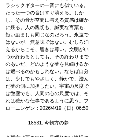
ラシックギターの一音にも似ている。
たった一つの音はすぐ消える。しか
し、その音が空間に与える質感は確か
に残る。人の親切も、誠実な言葉も、
短い励ましも同じなのだろう。永遠で
はないが、無意味ではない。むしろ消
えるからこそ、響きは尊い。文明がい
つか終わるとしても、その終わりまで
のあいだ、どのような夢を見続けるか
は選べるのかもしれない。ならば自分
は、少しでもやさしく、静かで、澄ん
だ夢の側に加担したい。宇宙の尺度で
は微塵でも、人間の心の尺度では、そ
れは確かな仕事であるように思う。フ
ローニンゲン：2026/4/19（日）06:50
18531. 今朝方の夢 