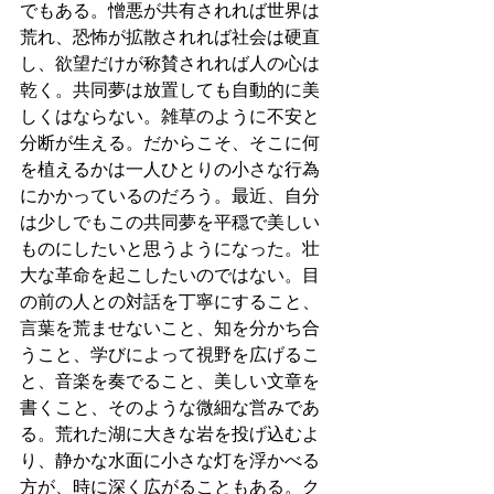
でもある。憎悪が共有されれば世界は
荒れ、恐怖が拡散されれば社会は硬直
し、欲望だけが称賛されれば人の心は
乾く。共同夢は放置しても自動的に美
しくはならない。雑草のように不安と
分断が生える。だからこそ、そこに何
を植えるかは一人ひとりの小さな行為
にかかっているのだろう。最近、自分
は少しでもこの共同夢を平穏で美しい
ものにしたいと思うようになった。壮
大な革命を起こしたいのではない。目
の前の人との対話を丁寧にすること、
言葉を荒ませないこと、知を分かち合
うこと、学びによって視野を広げるこ
と、音楽を奏でること、美しい文章を
書くこと、そのような微細な営みであ
る。荒れた湖に大きな岩を投げ込むよ
り、静かな水面に小さな灯を浮かべる
方が、時に深く広がることもある。ク