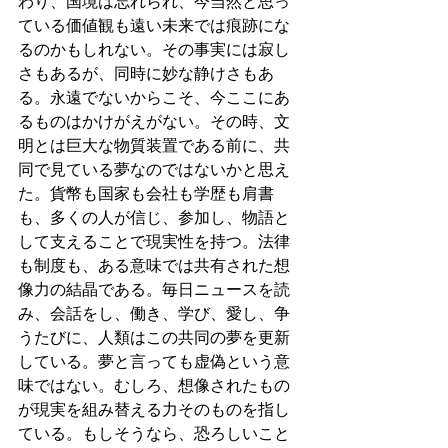
わり、国境は忘れられ、今当然と思っ
ている価値観も遠い未来では痕跡にな
るのかもしれない。その事実には寂し
さもあるが、同時に妙な静けさもあ
る。永遠でないからこそ、今ここにあ
るものはかけがえがない。その時、文
明とは巨大な物質装置である前に、共
同で見ている夢なのではないかと思え
た。貨幣も国家も会社も学歴も肩書
も、多くの人が信じ、参加し、物語と
して支えることで現実性を持つ。法律
も制度も、ある意味では共有された想
像力の結晶である。毎日ニュースを読
み、会話をし、働き、学び、愛し、争
うたびに、人類はこの共同の夢を更新
している。夢と言っても虚偽という意
味ではない。むしろ、想像されたもの
が現実を組み替える力そのものを指し
ている。もしそうなら、恐ろしいこと