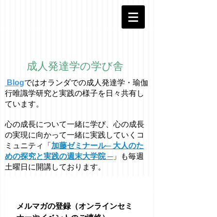
成人発達学の学び舎
Blog
ではオラ
ン
ダでの成人発達学・
瑜伽
行唯識学
研究と実践の様子を日々共有し
ています。
心の成長について一緒に学び、心の成長
の実現に向かって一緒に実践していくコ
ミュニティ「
加藤ゼミナール─ 大人のた
めの探究と実践の週末大学院 ─
」も毎週
土曜日に開講しております。
メルマガの登録（オンラインセミ