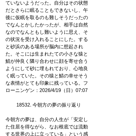
ていないようだった。自分はその状態
だとさらに眠ることもできないし、午
後に仮眠を取るのも難しそうだったの
でなんとかしたかったが、相手は自然
なのでなんともし難いように思え、そ
の状況を受け入れることにした。する
と砂浜のある場所が脳内に想起され
た。そこには生まれたての小さな猿と
鯖が仲良く隣り合わせに顔を寄せ合う
ようにして砂に埋もれており、心地良
く眠っていた。その猿と鯖の幸せそう
な表情がとても印象に残っている。フ
ローニンゲン：2026/4/19（日）07:07
18532. 今朝方の夢の振り返り
今朝方の夢は、自分の人生が「安定し
た住居を得ながら、なお根底では流動
する世界の上に立っている」という感