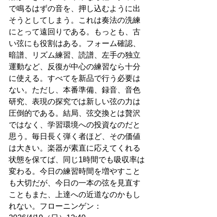
で鳴るはずの音を、押し込むように出
そうとしてしまう。これは奏法の洗練
にとって遠回りである。もっとも、古
い弦にも役割はある。フォーム確認、
暗譜、リズム練習、読譜、左手の独立
運動など、反復が中心の練習なら十分
に使える。すべてを新品で行う必要は
ない。ただし、本番準備、録音、音色
研究、表現の探究では新しい弦の力は
圧倒的である。結局、弦交換とは贅沢
ではなく、学習環境への投資なのだと
思う。毎日長く弾く者ほど、その価値
は大きい。楽器が素直に応えてくれる
状態を保てば、同じ1時間でも吸収率は
変わる。今日の練習時間を増やすこと
も大切だが、今日の一本の弦を見直す
こともまた、上達への近道なのかもし
れない。フローニンゲン：