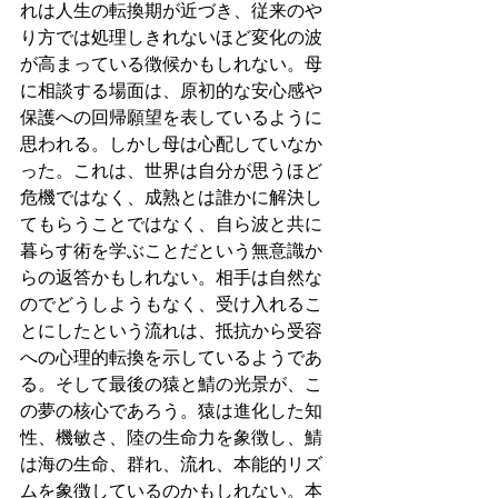
れは人生の転換期が近づき、従来のや
り方では処理しきれないほど変化の波
が高まっている徴候かもしれない。母
に相談する場面は、原初的な安心感や
保護への回帰願望を表しているように
思われる。しかし母は心配していなか
った。これは、世界は自分が思うほど
危機ではなく、成熟とは誰かに解決し
てもらうことではなく、自ら波と共に
暮らす術を学ぶことだという無意識か
らの返答かもしれない。相手は自然な
のでどうしようもなく、受け入れるこ
とにしたという流れは、抵抗から受容
への心理的転換を示しているようであ
る。そして最後の猿と鯖の光景が、こ
の夢の核心であろう。猿は進化した知
性、機敏さ、陸の生命力を象徴し、鯖
は海の生命、群れ、流れ、本能的リズ
ムを象徴しているのかもしれない。本