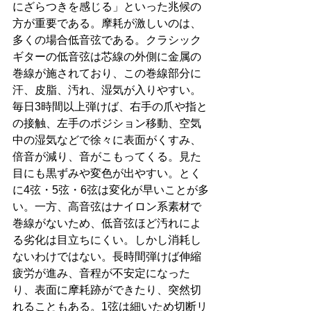
にざらつきを感じる」といった兆候の
方が重要である。摩耗が激しいのは、
多くの場合低音弦である。クラシック
ギターの低音弦は芯線の外側に金属の
巻線が施されており、この巻線部分に
汗、皮脂、汚れ、湿気が入りやすい。
毎日3時間以上弾けば、右手の爪や指と
の接触、左手のポジション移動、空気
中の湿気などで徐々に表面がくすみ、
倍音が減り、音がこもってくる。見た
目にも黒ずみや変色が出やすい。とく
に4弦・5弦・6弦は変化が早いことが多
い。一方、高音弦はナイロン系素材で
巻線がないため、低音弦ほど汚れによ
る劣化は目立ちにくい。しかし消耗し
ないわけではない。長時間弾けば伸縮
疲労が進み、音程が不安定になった
り、表面に摩耗跡ができたり、突然切
れることもある。1弦は細いため切断リ