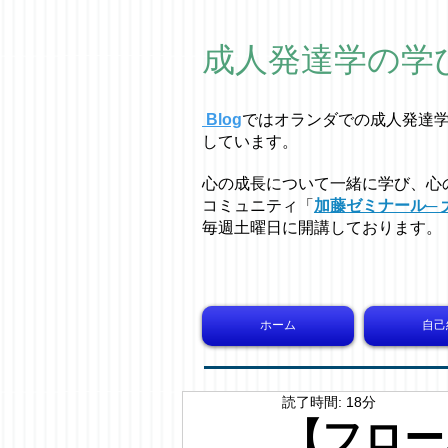
成人発達学の学
Blog
ではオラ
ン
ダでの成人発達
しています。
心の成長について一緒に学び、心
コミュニティ「
加藤ゼミナール─ 
毎週土曜日に開講しております。
ホーム
自己
読了時間: 18分
【フロー