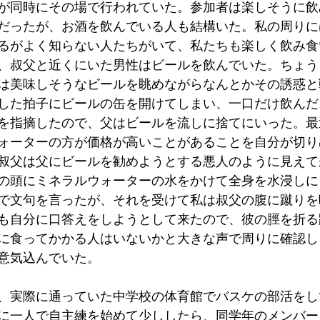
が同時にその場で行われていた。参加者は楽しそうに飲
だったが、お酒を飲んでいる人も結構いた。私の周りに
るがよく知らない人たちがいて、私たちも楽しく飲み食
、叔父と近くにいた男性はビールを飲んでいた。ちょう
は美味しそうなビールを眺めながらなんとかその誘惑と
した拍子にビールの缶を開けてしまい、一口だけ飲んだ
を指摘したので、父はビールを流しに捨てにいった。最
ォーターの方が価格が高いことがあることを自分が切り
叔父は父にビールを勧めようとする悪人のように見えて
の頭にミネラルウォーターの水をかけて全身を水浸しに
で文句を言ったが、それを受けて私は叔父の腹に蹴りを
も自分に口答えをしようとして来たので、彼の脛を折る
に食ってかかる人はいないかと大きな声で周りに確認し
意気込んでいた。
、実際に通っていた中学校の体育館でバスケの部活をし
に一人で自主練を始めて少ししたら、同学年のメンバー