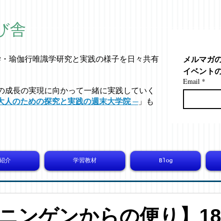
び舎
メルマガ
学・
瑜伽行唯識学
研究と実践の様子を日々共有
イベント
Email
*
の成長の実現に向かって一緒に実践していく
大人のための探究と実践の週末大学院 ─
」も
紹介
学習教材
Blog
ニンゲンからの便り】183