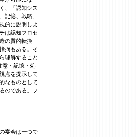
く、「認知シス
、記憶、戦略、
視的に説明しよ
チは認知プロセ
造の質的転換
指摘もある。そ
ら理解すること
注意・記憶・処
視点を提示して
的なものとして
るのである。フ
の宴会は一つで