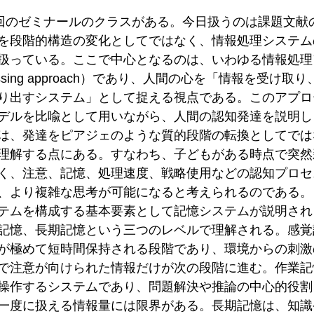
3回のゼミナールのクラスがある。今日扱うのは課題文献
を段階的構造の変化としてではなく、情報処理システム
扱っている。ここで中心となるのは、いわゆる情報処理
-processing approach）であり、人間の心を「情報を受
り出すシステム」として捉える視点である。このアプロ
デルを比喩として用いながら、人間の認知発達を説明し
は、発達をピアジェのような質的段階の転換としてでは
理解する点にある。すなわち、子どもがある時点で突然
く、注意、記憶、処理速度、戦略使用などの認知プロセ
、より複雑な思考が可能になると考えられるのである。
テムを構成する基本要素として記憶システムが説明され
記憶、長期記憶という三つのレベルで理解される。感覚
が極めて短時間保持される段階であり、環境からの刺激
で注意が向けられた情報だけが次の段階に進む。作業記
操作するシステムであり、問題解決や推論の中心的役割
一度に扱える情報量には限界がある。長期記憶は、知識