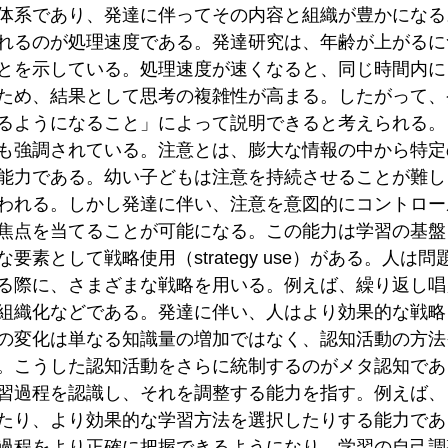
体系であり、発達に伴ってその内容と組織が豊かになる
れるのが処理速度である。発達研究は、年齢が上がるに
とを示している。処理速度が速くなると、同じ時間内に
ため、結果として思考の複雑性が高まる。したがって、
るようになること」によって説明できると考えられる。
も強調されている。注意とは、膨大な情報の中から特定
能力である。幼い子どもは注意を持続させることが難し
われる。しかし発達に伴い、注意を意図的にコントロー
焦点を当てることが可能になる。この能力は学習の基盤
要素として戦略使用（strategy use）がある。人は
る際に、さまざまな戦略を用いる。例えば、繰り返し唱
組織化などである。発達に伴い、人はより効果的な戦略
の変化は単なる知識量の増加ではなく、認知活動の方法
。こうした認知活動をさらに統制するのがメタ認知であ
習過程を認識し、それを調整する能力を指す。例えば、
たり、より効果的な学習方法を選択したりする能力であ
過程をより正確に把握できるようになり、学習の自己調