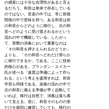
の感覚には十分な合理性があると言え
るだろう。和音は単体で存在している
のではない。音楽の中では、常に前後
関係の中で意味を持つ。ある和音は前
の和音からどのように移行し、次の和
音へどのように受け渡されるかという
流れの中で機能している。したがっ
て、実際の演奏において重要なのは
「その和音を押さえられるかどうか」
よりも、「その和音へどれだけ滑らか
に移行できるか」である。ここに技術
的核心がある。ブランダン・エイカー
氏が述べる「速度は準備によって作ら
れる」という考えを援用すれば、和音
学習も同様である。楽曲の流れの中で
次の和音に備える準備が早く起動して
いれば、移行は自然で、演奏は落ち着
いて見える。逆に、和音そのものの形
だけを個別に練習していても、移行の