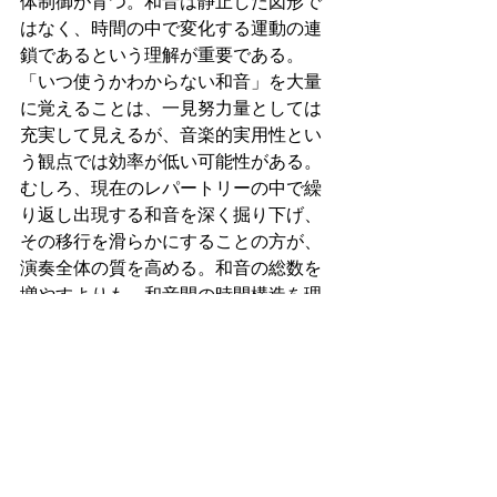
体制御が育つ。和音は静止した図形で
はなく、時間の中で変化する運動の連
鎖であるという理解が重要である。
「いつ使うかわからない和音」を大量
に覚えることは、一見努力量としては
充実して見えるが、音楽的実用性とい
う観点では効率が低い可能性がある。
むしろ、現在のレパートリーの中で繰
り返し出現する和音を深く掘り下げ、
その移行を滑らかにすることの方が、
演奏全体の質を高める。和音の総数を
増やすよりも、和音間の時間構造を理
解することが重要なのである。結局の
ところ、和音学習もスケール練習と同
じく、孤立した形の習得ではなく、音
楽的流れの中での準備と連続性が本質
である。今は文脈優先で取り組むとい
う判断は、技術の成熟に向けた自然な
方向性であると言えるだろう。フロー