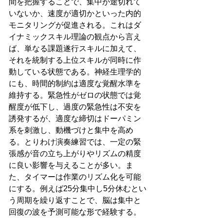
間を把握することで、集中が途切れて
いないか、速度が適切かといった内的
モニタリングが促進される。これはダ
イナミックスキル理論の観点から言え
ば、単なる課題遂行スキルに加えて、
それを統制する上位スキルが同時に作
動している状態である。神経生理学的
にも、時間的制約は適度な覚醒水準を
維持する。緊急性がゼロの状態では覚
醒度が低下し、過度の緊急性は不安を
誘発するが、適度な締切はドーパミン
系を刺激し、動機づけと集中を高め
る。とりわけ演奏練習では、一定の緊
張感が音の立ち上がりやリズムの精度
に良い影響を与えることが多い。ま
た、タイマーは作業のリズム化を可能
にする。例えば25分集中し5分休むとい
う周期を繰り返すことで、脳は集中と
回復の波を予測可能な形で経験する。