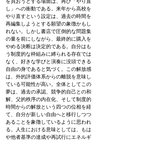
を買おうとする場面は、再び「やり直
し」への衝動である。来年から高校を
やり直すという設定は、過去の時間を
再編集しようとする願望の象徴かもし
れない。しかし書店で圧倒的な問題集
の量を前にしながら、最終的に購入を
やめる決断は決定的である。自分はも
う制度的な枠組みに縛られる存在では
なく、好きな学びと演奏に没頭できる
自由の身であると気づく。この解放感
は、外的評価体系からの離脱を意味し
ている可能性が高い。全体としてこの
夢は、過去の承認、競争的自己との和
解、父的秩序の内在化、そして制度的
時間からの解放という四つの位相を経
て、自分が新しい自由へと移行しつつ
あることを象徴しているように思われ
る。人生における意味としては、もは
や他者基準の達成や再試行にエネルギ