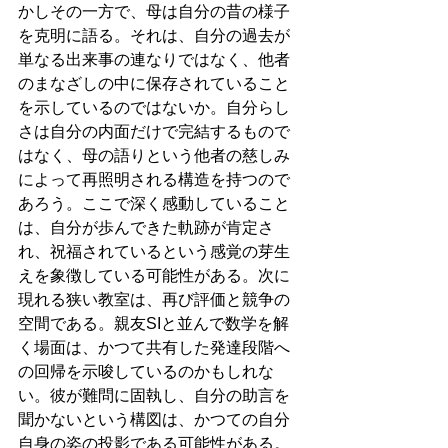
かしその一方で、母は自分の昔の様子
を克明に語る。それは、自分の過去が
単なる出来事の連なりではなく、他者
のまなざしの中に保存されていること
を示しているのではないか。自分らし
さは自分の内面だけで完結するもので
はなく、母の語りという他者の慈しみ
によって再照明される構造を持つので
あろう。ここで深く感動していること
は、自分が歩んできた軌跡が肯定さ
れ、祝福されているという感覚の芽生
えを象徴している可能性がある。次に
現れる狭い教室は、再び評価と競争の
空間である。親友SIと並んで数学を解
く場面は、かつて共有した発達段階へ
の回帰を示唆しているのかもしれな
い。彼が難問に固執し、自分の助言を
聞かないという構図は、かつての自分
自身の姿の投影である可能性がある。