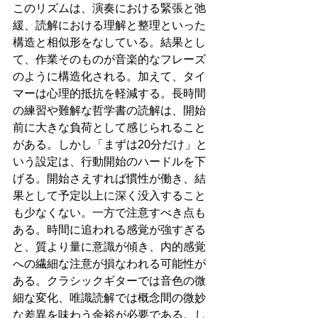
このリズムは、演奏における緊張と弛
緩、読解における理解と整理といった
構造と相似形をなしている。結果とし
て、作業そのものが音楽的なフレーズ
のように構造化される。加えて、タイ
マーは心理的抵抗を軽減する。長時間
の練習や難解な哲学書の読解は、開始
前に大きな負荷として感じられること
がある。しかし「まずは20分だけ」と
いう設定は、行動開始のハードルを下
げる。開始さえすれば慣性が働き、結
果として予定以上に深く没入すること
も少なくない。一方で注意すべき点も
ある。時間に追われる感覚が強すぎる
と、質より量に意識が傾き、内的感覚
への繊細な注意が損なわれる可能性が
ある。クラシックギターでは音色の微
細な変化、唯識読解では概念間の微妙
な差異を味わう余裕が必要である。し