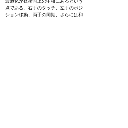
最適化が技術向上の中核にあるという
点である。右手のタッチ、左手のポジ
ション移動、両手の同期、さらには和
声的予測や時間構造の把握まで、すべ
ては神経系の可塑的変化の産物であ
る。したがって、神経回路を最も効果
的に鍛える方法は、単に反復回数を増
やすことではなく、「質の高い神経発
火をいかに設計するか」にかかってい
る。重要なのは、低速・高精度の反復
である。神経回路は「強く発火したパ
ターン」を強化するが、誤った運動パ
ターンも同様に強化される。速さを優
先して曖昧な動きを繰り返すと、その
曖昧さが回路として固定化される。極
端に遅いテンポで、音色・角度・接触
点・脱力状態まで意識しながら反復す
ることは、回路の配線を正確に敷設す
る作業に等しい。速度は後から神経伝