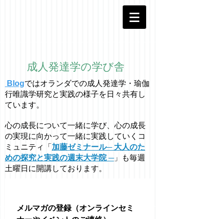
成人発達学の学び舎
Blog
ではオラ
ン
ダでの成人発達学・
瑜伽
行唯識学
研究と実践の様子を日々共有し
ています。
心の成長について一緒に学び、心の成長
の実現に向かって一緒に実践していくコ
ミュニティ「
加藤ゼミナール─ 大人のた
めの探究と実践の週末大学院 ─
」も毎週
土曜日に開講しております。
メルマガの登録（オンラインセミ