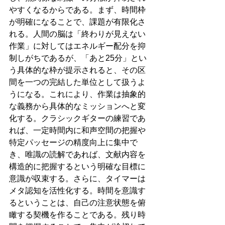
やすくなるからである。まず、時間枠
が明確になることで、課題が有限化さ
れる。人間の脳は「終わりが見えない
作業」に対してはエネルギー配分を抑
制しがちであるが、「あと25分」とい
う具体的な枠が提示されると、その区
間を一つの完結した単位として扱うよ
うになる。これにより、作業は抽象的
な義務から具体的なミッションへと変
化する。クラシックギターの練習であ
れば、一定時間内に和声空間の把握や
特定パッセージの精度向上に集中で
き、唯識の読解であれば、文献内容を
構造的に把握するという明確な目標に
意識が収束する。さらに、タイマーは
メタ認知を活性化する。時間を意識す
るということは、自己の注意状態を俯
瞰する契機を作ることである。残り時