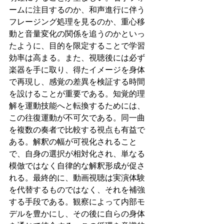
ームに注目するのか、和声進行に伴う
フレージング処理を見るのか、重心移
動と音量変化の関係を追うのかといっ
たように、目的を限定することで学習
効率は高まる。また、視聴後には必ず
楽器を手に取り、得たイメージを身体
で再現し、感覚の差異を検証する時間
を設けることが重要である。知覚的理
解を運動技能へと転換するためには、
この往復運動が不可欠である。同一曲
を複数の奏者で比較する視点も有益で
ある。解釈の幅が可視化されること
で、自身の選択が相対化され、単なる
模倣ではなく自律的な解釈形成が促さ
れる。最終的に、動画視聴は実演体験
を代替するものではなく、それを補強
する手段である。観察によって内部モ
デルを豊かにし、その後に自らの身体