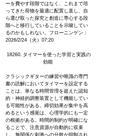
ーを費やす段階ではなく、これまで培
ってきた荷物を最適に配置し直し、自
ら選び取った探究と創造に専心する段
階へと移行していることを示唆してい
るのかもしれない。フローニンゲン：
2026/2/24（火）07:20
18260. タイマーを使った学習と実践の
効能 
クラシックギターの練習や唯識の専門
書の読解においてタイマーを設定する
ことは、単なる時間管理を超えた認知
的・神経的調整装置として機能してい
る可能性がある。締切効果が集中を高
めるという感覚は、心理学的にも一定
の根拠がある。時間的制約が明確にな
ることで、注意資源が自動的に収束
し、無関係な刺激への分散が抑制され