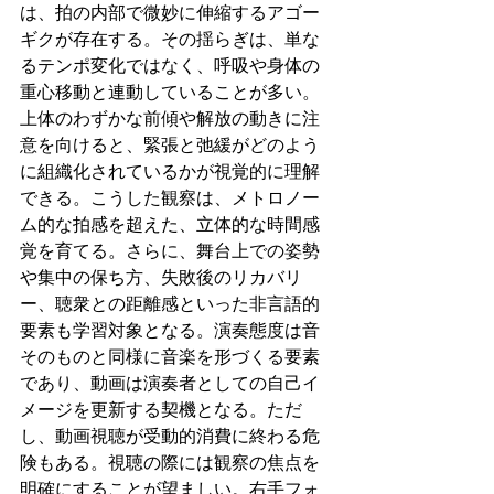
は、拍の内部で微妙に伸縮するアゴー
ギクが存在する。その揺らぎは、単な
るテンポ変化ではなく、呼吸や身体の
重心移動と連動していることが多い。
上体のわずかな前傾や解放の動きに注
意を向けると、緊張と弛緩がどのよう
に組織化されているかが視覚的に理解
できる。こうした観察は、メトロノー
ム的な拍感を超えた、立体的な時間感
覚を育てる。さらに、舞台上での姿勢
や集中の保ち方、失敗後のリカバリ
ー、聴衆との距離感といった非言語的
要素も学習対象となる。演奏態度は音
そのものと同様に音楽を形づくる要素
であり、動画は演奏者としての自己イ
メージを更新する契機となる。ただ
し、動画視聴が受動的消費に終わる危
険もある。視聴の際には観察の焦点を
明確にすることが望ましい。右手フォ