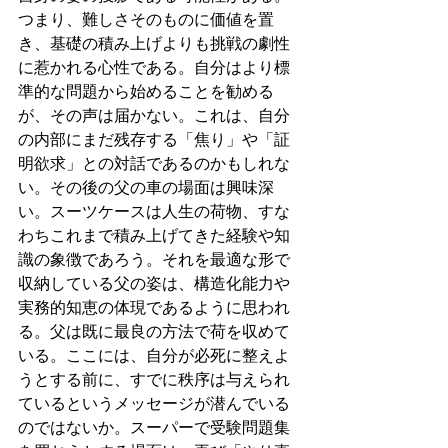
つまり、難しさそのものに価値を置
き、基礎の積み上げよりも挑戦の劇性
に惹かれる心性である。自分はより標
準的な問題から始めることを勧める
が、その声は届かない。これは、自分
の内部にまだ残存する「焦り」や「証
明欲求」との対話であるのかもしれな
い。その後の父の車の場面は興味深
い。スーツケースは人生の荷物、すな
わちこれまで積み上げてきた経験や知
識の象徴であろう。それを最適な形で
収納している父の姿は、構造化能力や
実務的知恵の体現であるように思われ
る。父は既に最良の方法で荷を収めて
いる。ここには、自分が必死に整えよ
うとする前に、すでに秩序は与えられ
ているというメッセージが潜んでいる
のではないか。スーパーで受験問題集