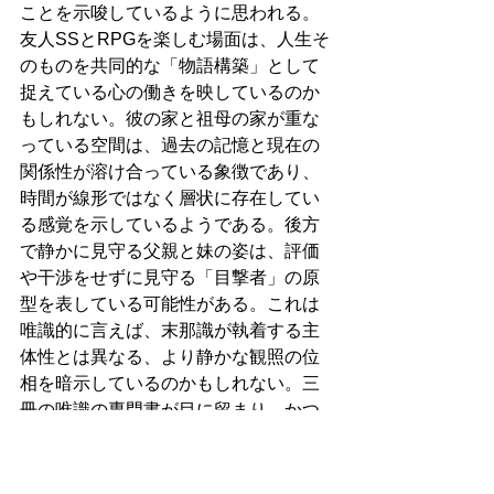
ことを示唆しているように思われる。
友人SSとRPGを楽しむ場面は、人生そ
のものを共同的な「物語構築」として
捉えている心の働きを映しているのか
もしれない。彼の家と祖母の家が重な
っている空間は、過去の記憶と現在の
関係性が溶け合っている象徴であり、
時間が線形ではなく層状に存在してい
る感覚を示しているようである。後方
で静かに見守る父親と妹の姿は、評価
や干渉をせずに見守る「目撃者」の原
型を表している可能性がある。これは
唯識的に言えば、末那識が執着する主
体性とは異なる、より静かな観照の位
相を暗示しているのかもしれない。三
冊の唯識の専門書が目に留まり、かつ
ては不要と判断したはずの書物に再び
学びの可能性を感じる場面は、自分の
成長が直線的ではなく、螺旋的である