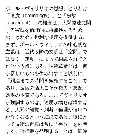
ポール・ヴィリリオの思想、とりわけ
「速度（dromology）」と「事故
（accident）」の概念は、人間発達に関
する実践を倫理的に再点検するため
の、きわめて鋭利な視座を提供する。
まず、ポール・ヴィリリオの中心的な
主張は、近代以降の文明は「空間」で
はなく「速度」によって組織されてき
たという点にある。技術革新とは、何
か新しいものを生み出すこと以前に、
「到達までの時間を短縮すること」で
あり、速度の増大こそが権力・支配・
効率の本質である。ここでヴィリリオ
が強調するのは、速度が増せば増すほ
ど、人間の知覚・判断・倫理が追いつ
かなくなるという逆説である。彼にと
って技術の進歩は常に「事故」を内包
する。飛行機を発明することは、同時