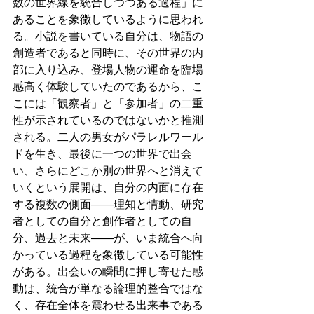
数の世界線を統合しつつある過程」に
あることを象徴しているように思われ
る。小説を書いている自分は、物語の
創造者であると同時に、その世界の内
部に入り込み、登場人物の運命を臨場
感高く体験していたのであるから、こ
こには「観察者」と「参加者」の二重
性が示されているのではないかと推測
される。二人の男女がパラレルワール
ドを生き、最後に一つの世界で出会
い、さらにどこか別の世界へと消えて
いくという展開は、自分の内面に存在
する複数の側面――理知と情動、研究
者としての自分と創作者としての自
分、過去と未来――が、いま統合へ向
かっている過程を象徴している可能性
がある。出会いの瞬間に押し寄せた感
動は、統合が単なる論理的整合ではな
く、存在全体を震わせる出来事である