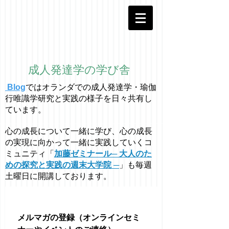
成人発達学の学び舎
Blog
ではオラ
ン
ダでの成人発達学・
瑜伽
行唯識学
研究と実践の様子を日々共有し
ています。
心の成長について一緒に学び、心の成長
の実現に向かって一緒に実践していくコ
ミュニティ「
加藤ゼミナール─ 大人のた
めの探究と実践の週末大学院 ─
」も毎週
土曜日に開講しております。
メルマガの登録（オンラインセミ