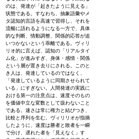
のは、発達が「起きたように見える」
状態である。すなわち、抽象語彙やメ
タ認知的言語を高速で習得し、それを
流暢に語れるようになる一方で、具体
的な判断、情動調整、関係的応答が追
いつかないという乖離である。ヴィリ
リオ的に言えば、認知の「リアルタイ
ム化」が進みすぎ、身体・感情・関係
という層が置き去りにされる。このと
き人は、発達しているのではなく、
「発達しているように同期させられて
いる」にすぎない。人間発達の実践に
おける第一の注意点は、速度そのもの
を価値中立な変数として扱わないこと
である。速さは常に権力と結びつき、
比較と序列を生む。ヴィリリオが指摘
したように、速度は勝者と敗者を一瞬
で分け、遅れた者を「見えなく」す