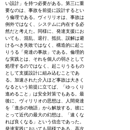
い設計」を持つ必要がある。第三に重
要なのは、事故を前提に設計するとい
う倫理である。ヴィリリオは、事故は
例外ではなく、システムに内在する必
然だと考えた。同様に、発達支援にお
いても、混乱、退行、抵抗、誤解は避
けるべき失敗ではなく、構造的に起こ
りうる「発達の事故」である。倫理的
な実践とは、それを個人の弱さとして
処理するのではなく、起こりうるもの
として支援設計に組み込むことであ
る。加速された介入ほど事故は大きく
なるという前提に立てば、「ゆっくり
進めること」は安全対策でもある。最
後に、ヴィリリオの思想は、人間発達
を「進歩の物語」から解放する。彼に
とって近代の最大の幻想は、「速くな
れば良くなる」という信念であった。
発達実践においても同様である。高次