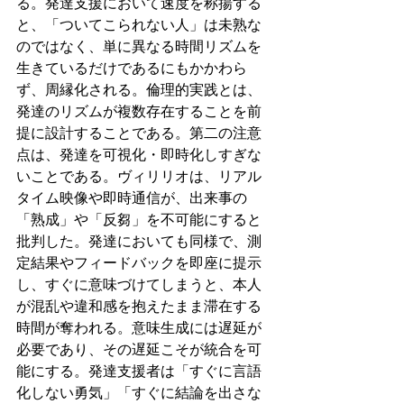
る。発達支援において速度を称揚する
と、「ついてこられない人」は未熟な
のではなく、単に異なる時間リズムを
生きているだけであるにもかかわら
ず、周縁化される。倫理的実践とは、
発達のリズムが複数存在することを前
提に設計することである。第二の注意
点は、発達を可視化・即時化しすぎな
いことである。ヴィリリオは、リアル
タイム映像や即時通信が、出来事の
「熟成」や「反芻」を不可能にすると
批判した。発達においても同様で、測
定結果やフィードバックを即座に提示
し、すぐに意味づけてしまうと、本人
が混乱や違和感を抱えたまま滞在する
時間が奪われる。意味生成には遅延が
必要であり、その遅延こそが統合を可
能にする。発達支援者は「すぐに言語
化しない勇気」「すぐに結論を出さな