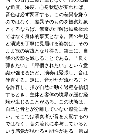
な角度、湿度、心身状態が変われば、
音色は必ず変容する。この差異を嫌う
のではなく、差異そのものを観察対象
とするならば、無常の理解は抽象概念
ではなく身体的事実となる。音の生起
と消滅を丁寧に見届ける姿勢は、その
まま観の実践となり得る。第三に、自
我の投影を減じることである。「良く
弾きたい」「評価されたい」という意
識が強まるほど、演奏は緊張し、音は
硬直する。逆に、音がただ流れること
を許容し、指が自然に動く過程を信頼
するとき、主体と客体の境界が緩む経
験が生じることがある。この状態は、
自己と音とが分離していない感覚に近
い。そこでは演奏者が音を支配するの
ではなく、音の流れに参与していると
いう感覚が現れる可能性がある。第四