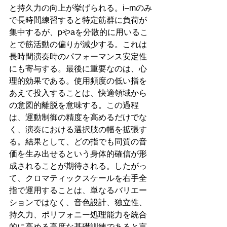
と持久力の向上が挙げられる。i–mのみ
で長時間練習すると特定筋群に負荷が
集中するが、pやaを分散的に用いるこ
とで筋活動の偏りが減少する。これは
長時間演奏時のパフォーマンス安定性
にも寄与する。最後に重要なのは、心
理的効果である。使用頻度の低い指を
あえて投入することは、快適領域から
の意図的離脱を意味する。この過程
は、運動制御の精度を高めるだけでな
く、演奏における選択肢の幅を拡張す
る。結果として、どの指でも同質の音
価を生み出せるという身体的確信が形
成されることが期待される。したがっ
て、クロマティックスケールを右手全
指で運用することは、単なるバリエー
ションではなく、音色設計、独立性、
持久力、ポリフォニー処理能力を統合
的に高める高度な基礎訓練であると言