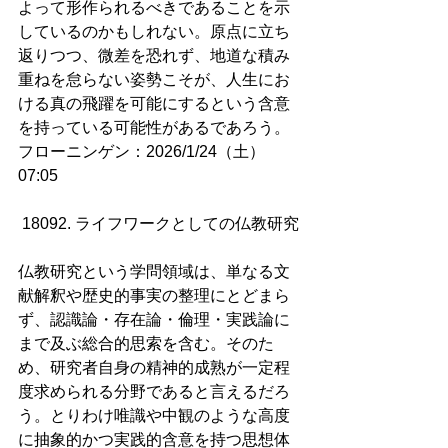
よって形作られるべきであることを示
しているのかもしれない。原点に立ち
返りつつ、微差を恐れず、地道な積み
重ねを怠らない姿勢こそが、人生にお
ける真の飛躍を可能にするという含意
を持っている可能性があるであろう。
フローニンゲン：2026/1/24（土）
07:05
18092. ライフワークとしての仏教研究
仏教研究という学問領域は、単なる文
献解釈や歴史的事実の整理にとどまら
ず、認識論・存在論・倫理・実践論に
まで及ぶ総合的思索を含む。そのた
め、研究者自身の精神的成熟が一定程
度求められる分野であると言えるだろ
う。とりわけ唯識や中観のような高度
に抽象的かつ実践的含意を持つ思想体