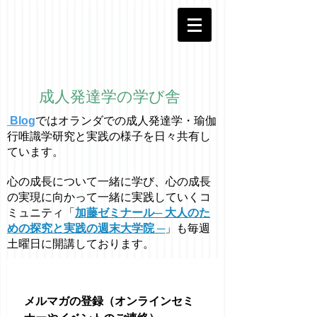
成人発達学の学び舎
Blog
ではオラ
ン
ダでの成人発達学・
瑜伽
行唯識学
研究と実践の様子を日々共有し
ています。
心の成長について一緒に学び、心の成長
の実現に向かって一緒に実践していくコ
ミュニティ「
加藤ゼミナール─ 大人のた
めの探究と実践の週末大学院 ─
」も毎週
土曜日に開講しております。
メルマガの登録（オンラインセミ