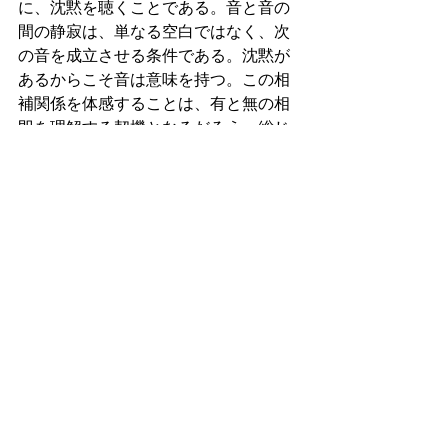
に、沈黙を聴くことである。音と音の
間の静寂は、単なる空白ではなく、次
の音を成立させる条件である。沈黙が
あるからこそ音は意味を持つ。この相
補関係を体感することは、有と無の相
即を理解する契機となるだろう。総じ
て、クラシックギターを通じて真理に
触れるとは、技巧の極致を目指すこと
ではなく、音の生起・持続・消滅を通
して縁起・無常・無我を身体的に体験
することだと言えそうだ。一本の弦の
振動の中に世界全体の構造を見出すこ
とができるとき、演奏は芸術行為であ
ると同時に観照の場となる。そのと
き、ギターは単なる楽器ではなく、存
在の在り方を映す鏡となる可能性があ
る。フローニンゲン：2026/1/24（土）
09:41