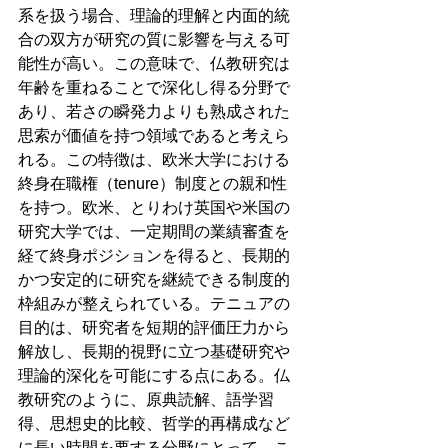
系を扱う場合、理論的理解と内面的統
合の双方が研究の質に影響を与える可
能性が高い。この意味で、仏教研究は
年齢を重ねることで深化し得る分野で
あり、若さの瞬発力よりも熟成された
思索が価値を持つ領域であると考えら
れる。この特徴は、欧米大学における
終身在職権（tenure）制度との親和性
を持つ。欧米、とりわけ英国や米国の
研究大学では、一定期間の業績審査を
経て終身ポジションを得ると、長期的
かつ安定的に研究を継続できる制度的
枠組みが整えられている。テニュアの
目的は、研究者を短期的評価圧力から
解放し、長期的視野に立つ基礎研究や
理論的深化を可能にする点にある。仏
教研究のように、原典読解、語学習
得、思想史的比較、哲学的再構成など
に長い時間を要する分野にとって、こ