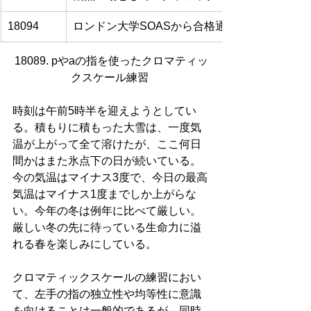
18094
ロンドン大学SOASから合格通知を受けて
18089. pやaの指を使ったクロマティッ
クスケール練習 
時刻は午前5時半を迎えようとしてい
る。積もりに積もった大雪は、一度気
温が上がって全て溶けたが、ここ何日
間かはまた氷点下の日が続いている。
今の気温はマイナス3度で、今日の最高
気温はマイナス1度までしか上がらな
い。今年の冬は例年に比べて厳しい。
厳しい冬の先に待っている生命力に溢
れる春を楽しみにしている。
クロマティックスケールの練習におい
て、左手の指の独立性や均等性に意識
を向けることは一般的であるが、同時