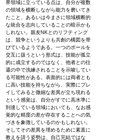
界領域に立っている点は、自分が複数
の領域を横断しながら能力を磨いてき
たこと、あるいは今まさに領域横断的
な統合を志向していることの暗示かも
しれない。親友NKとのリフティング
は、競争というよりも共創の構図を帯
びているようである。一つのボールを
交互に扱うという形式は、技能が孤立
的に成立するのではなく、他者との往
還の中で洗練されることを示唆してい
る可能性がある。表面的には両者とも
に高い技能を持ちながら、実際にプレ
イしてみると微細な差異が立ち現れる
という感覚は、自分がすでに高水準に
到達している領域においても、なお感
覚的な精度の差が存在することへの気
づきを象徴しているのかもしれない。
そしてその差異を埋めるために素直に
教えを請う姿勢は、自己完結ではな