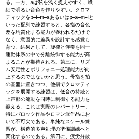
る。一方、aは弦を浅く捉えやすく、繊
細で明るい音色を作りやすい。クロマ
ティックをp–i–m–aあるいはp–a–m–iと
いった配列で練習すると、各指の音色
差を均質化する能力が養われるだけで
なく、意図的に差異を設計する感覚も
育つ。結果として、旋律と伴奏を同一
運動体系の中で分離統御する能力が高
まることが期待される。第三に、リズ
ム安定性とポリフォニー処理能力が向
上するのではないかと思う。母指を拍
の基盤に置きつつ、他指でクロマティ
ックを展開する練習は、低音の持続と
上声部の流動を同時に制御する能力を
鍛える。これは実際のレパートリー、
特にバロック作品やロマン派作品にお
いて不可欠である。単純なスケール練
習が、構造的多声処理の準備訓練へと
変化するのである。第四に、疲労分散