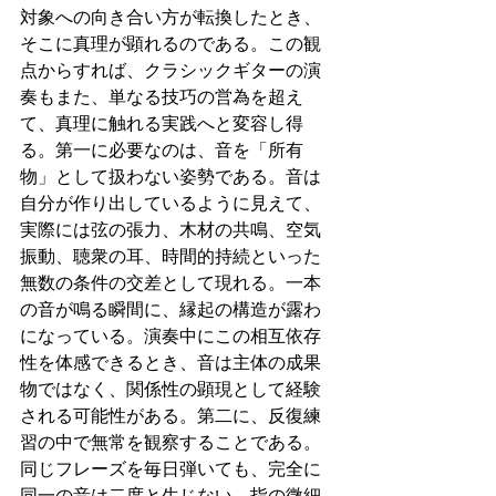
対象への向き合い方が転換したとき、
そこに真理が顕れるのである。この観
点からすれば、クラシックギターの演
奏もまた、単なる技巧の営為を超え
て、真理に触れる実践へと変容し得
る。第一に必要なのは、音を「所有
物」として扱わない姿勢である。音は
自分が作り出しているように見えて、
実際には弦の張力、木材の共鳴、空気
振動、聴衆の耳、時間的持続といった
無数の条件の交差として現れる。一本
の音が鳴る瞬間に、縁起の構造が露わ
になっている。演奏中にこの相互依存
性を体感できるとき、音は主体の成果
物ではなく、関係性の顕現として経験
される可能性がある。第二に、反復練
習の中で無常を観察することである。
同じフレーズを毎日弾いても、完全に
同一の音は二度と生じない。指の微細