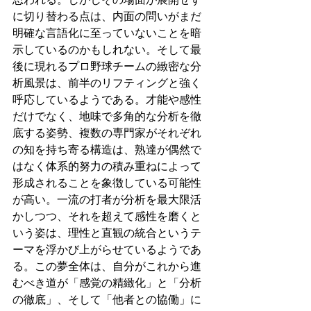
に切り替わる点は、内面の問いがまだ
明確な言語化に至っていないことを暗
示しているのかもしれない。そして最
後に現れるプロ野球チームの緻密な分
析風景は、前半のリフティングと強く
呼応しているようである。才能や感性
だけでなく、地味で多角的な分析を徹
底する姿勢、複数の専門家がそれぞれ
の知を持ち寄る構造は、熟達が偶然で
はなく体系的努力の積み重ねによって
形成されることを象徴している可能性
が高い。一流の打者が分析を最大限活
かしつつ、それを超えて感性を磨くと
いう姿は、理性と直観の統合というテ
ーマを浮かび上がらせているようであ
る。この夢全体は、自分がこれから進
むべき道が「感覚の精緻化」と「分析
の徹底」、そして「他者との協働」に