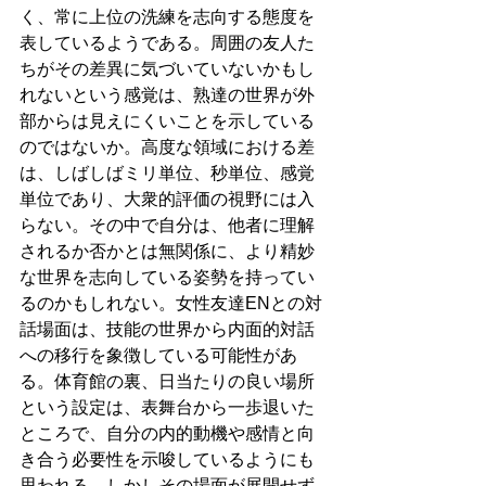
く、常に上位の洗練を志向する態度を
表しているようである。周囲の友人た
ちがその差異に気づいていないかもし
れないという感覚は、熟達の世界が外
部からは見えにくいことを示している
のではないか。高度な領域における差
は、しばしばミリ単位、秒単位、感覚
単位であり、大衆的評価の視野には入
らない。その中で自分は、他者に理解
されるか否かとは無関係に、より精妙
な世界を志向している姿勢を持ってい
るのかもしれない。女性友達ENとの対
話場面は、技能の世界から内面的対話
への移行を象徴している可能性があ
る。体育館の裏、日当たりの良い場所
という設定は、表舞台から一歩退いた
ところで、自分の内的動機や感情と向
き合う必要性を示唆しているようにも
思われる。しかしその場面が展開せず