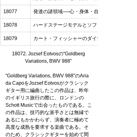
18077
発達の諸領域──心・身体・自己超越性/自己深
18078
ハードステージモデルとソフトステージモデル
18079
カート・フィッシャーのダイナミックスキル理
18072. Jozsef Eotvosの“Goldberg 
Variations, BWV 988” 
“Goldberg Variations, BWV 988”のAria 
da CapoをJozsef Eotvosがクラシック
ギター用に編曲したこの作品は、昨年
のイギリス旅行の際に、ロンドンの
Schott Musicで出会ったものである。こ
の作品は、技巧的な派手さとは無縁で
あるにもかかわらず、演奏者に極めて
高度な成熟を要求する楽曲である。そ
のため、クラシックギターを始めて間