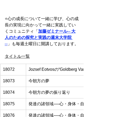
⭐️
心の成長について一緒に学び、心の成
長の実現に向かって一緒に実践してい
くコミュニティ「
加藤ゼミナール
─ 大
人のための探究と実践の週末大学院 
─
」も毎週土曜日に開講しております。
タイトル一覧
18072
Jozsef Eotvosの“Goldberg Variations, BWV 988
18073
今朝方の夢
18074
今朝方の夢の振り返り
18075
発達の諸領域──心・身体・自己超越性/自己深
18076
発達の諸領域──心・身体・自己超越性/自己深