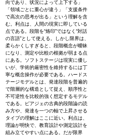
向であり、状況によって上下する」
「領域ごとに重心が違う」「支援条件
で高次の思考が出る」という理解を含
む。利点は、人間の現実に即している
点である。段階を“烙印”ではなく“対話
の言語”として使える。しかし限界は、
柔らかくしすぎると、段階概念が曖昧
になり、測定や比較の根拠が弱まる点
にある。ソフトステージは現実に優し
いが、学術的厳密性を維持するには丁
寧な概念操作が必要である。ハードス
テージモデルとは、発達段階を普遍的
で階層的な構造として捉え、順序性と
不可逆性を比較的強く想定するモデル
である。ピアジェの古典的段階論の読
み方や、発達を一つの軸で上昇させる
タイプの理解はここに近い。利点は、
理論が明快で、教育設計や測定設計を
組み立てやすい点にある。だが限界