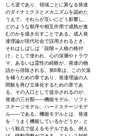
しろ逆であり、領域ごとに異なる発達
のダイナミクスとメカニズムを認めた
うえで、それらが互いにどう影響し、
どのような順序や相互作用で成熟が進
むのかを描き出すことである。成人発
達理論が現代社会で誤用されるとき、
それはしばしば「段階＝人格の格付
け」として使われ、心の深層やトラウ
マ、あるいは霊性の経験が、発達の物
語から排除される。第6章は、この欠落
を補うための章であり、発達理論の人
間観を再び立体化するための章であ
る。その入口として提示されるのが、
発達の三分類――機能モデル、ソフト
ステージモデル、ハードステージモデ
ル――である。機能モデルとは、発達
を「うまく機能しているかどうか」と
いう観点で捉えるモデルである。例え
ば、情動調整ができる、ストレス対処