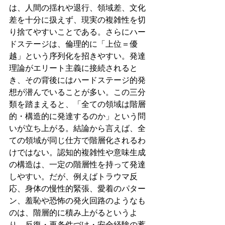
は、人間の揺れや退行、領域差、文化
差を十分に扱えず、現実の複雑性を切
り捨てやすいことである。さらにハー
ドステージは、倫理的に「上位＝優
越」という序列化を招きやすい。発達
理論がエリート主義に接続されると
き、その背後にはハードステージ的発
想が潜んでいることが多い。この三分
類を踏まえると、「全ての領域は階層
的・構造的に発達するのか」という問
いが立ち上がる。結論から言えば、全
ての領域が同じ仕方で階層化されるわ
けではない。認知的複雑性や意味生成
の構造は、一定の階層性を持って発達
しやすい。だが、例えばトラウマ反
応、身体の慢性的緊張、愛着のパター
ン、羞恥や恐怖の発火回路のようなも
のは、階層的に積み上がるというよ
り、反復・再条件づけ・安全経験の蓄