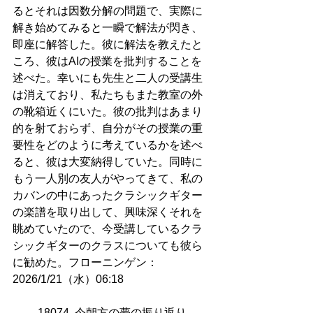
るとそれは因数分解の問題で、実際に
解き始めてみると一瞬で解法が閃き、
即座に解答した。彼に解法を教えたと
ころ、彼はAIの授業を批判することを
述べた。幸いにも先生と二人の受講生
は消えており、私たちもまた教室の外
の靴箱近くにいた。彼の批判はあまり
的を射ておらず、自分がその授業の重
要性をどのように考えているかを述べ
ると、彼は大変納得していた。同時に
もう一人別の友人がやってきて、私の
カバンの中にあったクラシックギター
の楽譜を取り出して、興味深くそれを
眺めていたので、今受講しているクラ
シックギターのクラスについても彼ら
に勧めた。フローニンゲン：
2026/1/21（水）06:18
18074. 今朝方の夢の振り返り