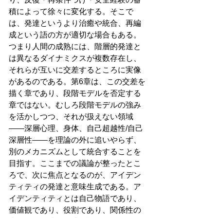
積によって徐々に変化する。そこで
は、発達というより治癒や統合、再編
成という語の方が適切な場合もある。
つまり人間の成熟には、階層的発達と
は異なるダイナミクスが複数存在し、
それらが互いに交差するところに実像
があるのである。第6章は、この交差を
描く章であり、段階モデルを否定する
章ではない。むしろ段階モデルの強み
を活かしつつ、それが扱えない領域
――深層心理、身体、自己超越性/自己
深層性――を理論の外に追いやらず、
別のメカニズムとして統合することを
目指す。ここまでの議論が整ったとこ
ろで、次に焦点となるのが、アイデン
ティティの発達と意味生成である。ア
イデンティティとは自己物語であり、
価値観であり、役割であり、関係性の