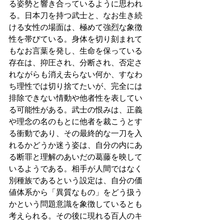
る姿勢と響き合っているように思われ
る。日本刀を持つ武士と、なお生き続
ける女性の場面は、極めて強烈な象徴
性を帯びている。身体を切り刻まれて
もなお言葉を発し、生命を保っている
存在は、抑圧され、分断され、否定さ
れながらも消え去らない何か、すなわ
ち理性では切り捨てたいが、完全には
排除できない情動や他者性を表してい
る可能性がある。武士の恨みは、正義
や理念の名のもとに他者を裁こうとす
る衝動であり、その最終的な一刀を入
れるかどうか迷う姿は、自分の内にあ
る断罪と理解のあいだの葛藤を映して
いるようである。相手が人間ではなく
別種族であるという設定は、自分の価
値体系から「異質なもの」をどう扱う
かという問題意識を象徴しているとも
考えられる。その後に現れる百人のキ