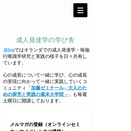
成人発達学の学び舎
Blog
ではオラ
ン
ダでの成人発達学・
瑜伽
行唯識学
研究と実践の様子を日々共有し
ています。
心の成長について一緒に学び、心の成長
の実現に向かって一緒に実践していくコ
ミュニティ「
加藤ゼミナール─ 大人のた
めの探究と実践の週末大学院 ─
」も毎週
土曜日に開講しております。
メルマガの登録（オンラインセミ