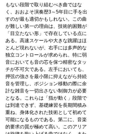
もない段階で取り組むべき曲ではな
く、おおよそ演奏歴3～5年目に手を出
すのが最も適切かもしれない。この曲
が難しい第一の理由は、技術的困難が
「目立たない形」で存在している点に
ある。高速スケールや大きな跳躍はほ
とんど現れないが、右手には多声的な
独立コントロールが求められ、特に弱
音においても音の芯を保つ精密なタッ
チが不可欠である。左手においても、
押弦の強さを最小限に抑えながら持続
音を管理し、ポジション移動の際に余
計な雑音を一切出さない制御力が必要
となる。これらは「指が動く」段階で
は到達できず、基礎練習を長期間積み
重ね、身体化された技術として初めて
可能になるものである。第二に、音楽
的要求の質が極めて高い。このアリア
は旋律を歌い上げる曲ではなく、また