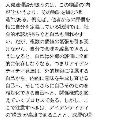
人発達理論が扱うのは、この物語の“内
容”というより、その物語を編む“構
造”である。例えば、他者からの評価を
軸に自分を定義している状態では、社
会的承認が揺らぐと自己も崩れやす
い。だが、複数の価値の緊張を引き受
けながら、自分で意味を編集できるよ
うになると、自己は外部の評価に全面
的に依存しなくなる。つまりアイデン
ティティ発達は、外的規範に従属する
自己から、内的に意味を生成し直せる
自己へ、そしてさらに自己そのものを
相対化できる自己へと、関係様式を変
えていくプロセスである。しかし、こ
こで注意すべきは、アイデンティティ
の“構造”が高度であることと、深層心理
が癒えていることは別問題だという点
である。高い抽象思考を持ち、矛盾を
統合できる人が、内面では強い羞恥や