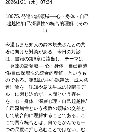
2026/1/21（水）07:34
18075. 発達の諸領域──心・身体・自己
超越性/自己深層性の統合的理解（その
1）  
今週もまた知人の鈴木規夫さんとの共
著に向けた対談がある。今日の対談
は、書籍の第6章に該当し、テーマは
「発達の諸領域──心・身体・自己超越
性/自己深層性の統合的理解」というも
のである。第6章の中心課題は、成人発
達理論を「認知や意味生成の段階モデ
ル」に閉じ込めず、人間という存在
を、心・身体・深層心理・自己超越性/
自己深層性という複数の領域の交差と
して統合的に理解することである。こ
こで言う統合とは、何でもかんでも一
つの尺度に押し込むことではない。む