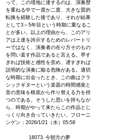
って、この境地に達するのは、演奏歴
を重ねる中で一度か二度、大きな質的
転換を経験した後であり、それが結果
として3～5年目という時期に重なるこ
とが多い。以上の理由から、このアリ
アは上達を誇示するためのレパートリ
ーではなく、演奏者の在り方そのもの
を問い直す作品であると言える。早す
ぎれば技術と感性を歪め、遅すぎれば
説明的な演奏に陥る危険がある。適切
な時期に出会ったとき、この曲はクラ
シックギターという楽器の時間感覚と
音の意味を根底から作り替える力を持
つのである。そうした思いを持ちなが
ら、時期がやって来たらこの作品とじ
っくり向き合っていきたい。フローニ
ンゲン：2026/1/21（水）05:58
18073. 今朝方の夢 