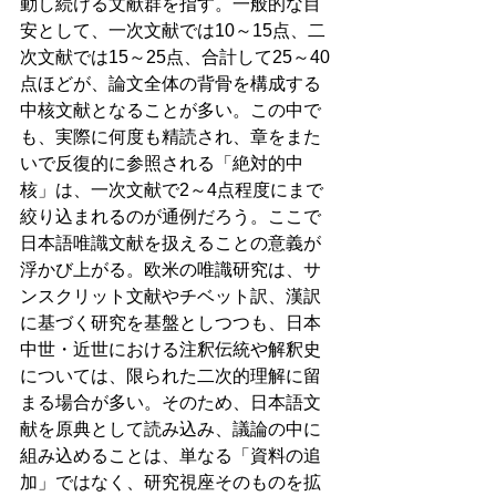
動し続ける文献群を指す。一般的な目
安として、一次文献では10～15点、二
次文献では15～25点、合計して25～40
点ほどが、論文全体の背骨を構成する
中核文献となることが多い。この中で
も、実際に何度も精読され、章をまた
いで反復的に参照される「絶対的中
核」は、一次文献で2～4点程度にまで
絞り込まれるのが通例だろう。ここで
日本語唯識文献を扱えることの意義が
浮かび上がる。欧米の唯識研究は、サ
ンスクリット文献やチベット訳、漢訳
に基づく研究を基盤としつつも、日本
中世・近世における注釈伝統や解釈史
については、限られた二次的理解に留
まる場合が多い。そのため、日本語文
献を原典として読み込み、議論の中に
組み込めることは、単なる「資料の追
加」ではなく、研究視座そのものを拡