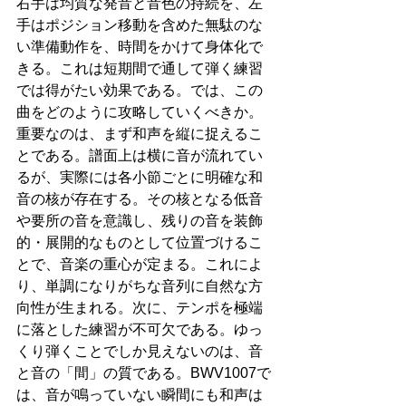
右手は均質な発音と音色の持続を、左
手はポジション移動を含めた無駄のな
い準備動作を、時間をかけて身体化で
きる。これは短期間で通して弾く練習
では得がたい効果である。では、この
曲をどのように攻略していくべきか。
重要なのは、まず和声を縦に捉えるこ
とである。譜面上は横に音が流れてい
るが、実際には各小節ごとに明確な和
音の核が存在する。その核となる低音
や要所の音を意識し、残りの音を装飾
的・展開的なものとして位置づけるこ
とで、音楽の重心が定まる。これによ
り、単調になりがちな音列に自然な方
向性が生まれる。次に、テンポを極端
に落とした練習が不可欠である。ゆっ
くり弾くことでしか見えないのは、音
と音の「間」の質である。BWV1007で
は、音が鳴っていない瞬間にも和声は