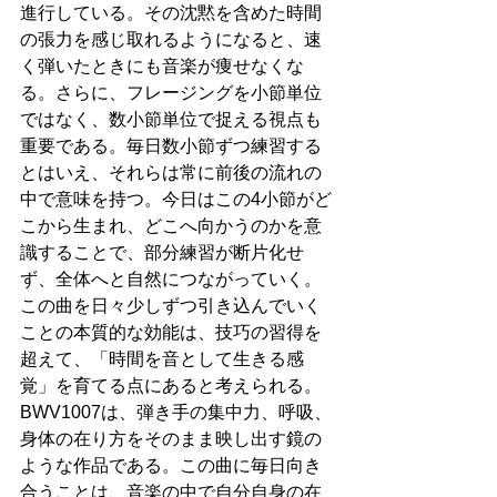
進行している。その沈黙を含めた時間
の張力を感じ取れるようになると、速
く弾いたときにも音楽が痩せなくな
る。さらに、フレージングを小節単位
ではなく、数小節単位で捉える視点も
重要である。毎日数小節ずつ練習する
とはいえ、それらは常に前後の流れの
中で意味を持つ。今日はこの4小節がど
こから生まれ、どこへ向かうのかを意
識することで、部分練習が断片化せ
ず、全体へと自然につながっていく。
この曲を日々少しずつ引き込んでいく
ことの本質的な効能は、技巧の習得を
超えて、「時間を音として生きる感
覚」を育てる点にあると考えられる。
BWV1007は、弾き手の集中力、呼吸、
身体の在り方をそのまま映し出す鏡の
ような作品である。この曲に毎日向き
合うことは、音楽の中で自分自身の在