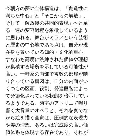
今朝方の夢の全体構造は、「創造性に
満ちた中心」と「そこからの解放」、
そして「解放後の共同的表現」へと至
る一連の変容過程を象徴しているよう
に思われる。舞台がミラノという芸術
と歴史の中心地である点は、自分が現
在身を置いている知的・文化的重心、
すなわち高度に洗練された価値や理想
が集積する場所を示している可能性が
高い。一軒家の内部で複数の部屋が隣
り合っている構図は、自分の内面がい
くつもの区画、役割、発達段階によっ
て分節化されている状態を暗示してい
るようである。隣室のアトリエで鳴り
響く大音量のオペラと、それを奏でな
がら絵を描く画家は、圧倒的な表現力
や美の理想、あるいは完成度の高い価
値体系を体現する存在であり、それが