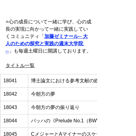
⭐️
心の成長について一緒に学び、心の成
長の実現に向かって一緒に実践してい
くコミュニティ「
加藤ゼミナール
─ 大
人のための探究と実践の週末大学院 
─
」も毎週土曜日に開講しております。
タイトル一覧
18041
博士論文における参考文献の総数
18042
今朝方の夢
18043
今朝方の夢の振り返り
18044
バッハの《Prelude No.1（BWV1007）》
18045
CメジャーとAマイナーのスケール練習