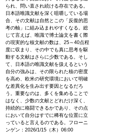
られ、問い直され続ける存在である。
日本語唯識文献を深く咀嚼している場
合、その文献は自然とこの「反復的思
考の軸」に組み込まれやすくなる。総
じて言えば、唯識で博士論文を書く際
の現実的な核文献の数は、25～40点程
度に収まり、その中でも真に思考を駆
動する文献はさらに少数である。そし
て、日本語の唯識文献を扱えるという
自分の強みは、その限られた核の密度
を高め、欧米の研究環境において明確
な差異化を生み出す要因となるだろ
う。重要なのは、多くを集めることで
はなく、少数の文献とどれだけ深く、
持続的に格闘できるかであり、その点
において自分はすでに稀有な位置に立
っていると言えるのである。フローニ
ンゲン：2026/1/15（木）06:00