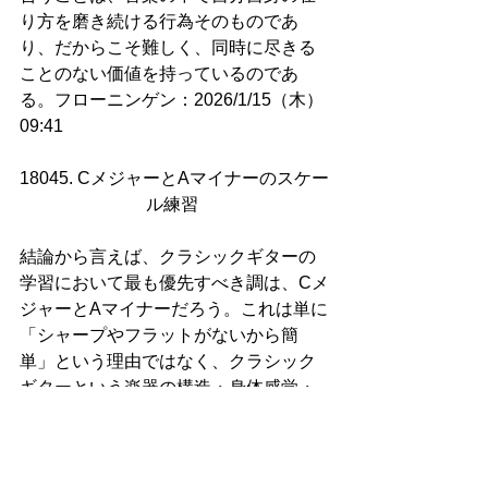
り方を磨き続ける行為そのものであ
り、だからこそ難しく、同時に尽きる
ことのない価値を持っているのであ
る。フローニンゲン：2026/1/15（木）
09:41
18045. CメジャーとAマイナーのスケー
ル練習 
結論から言えば、クラシックギターの
学習において最も優先すべき調は、Cメ
ジャーとAマイナーだろう。これは単に
「シャープやフラットがないから簡
単」という理由ではなく、クラシック
ギターという楽器の構造・身体感覚・
音楽的思考の育ち方に最も適合してい
るためである。まず、クラシックギタ
ーは開放弦（E–A–D–G–B–E）を基盤