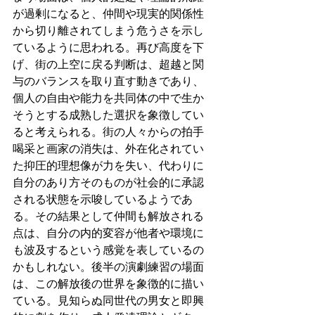
が過剰になると、仲間や現実的関係性
から切り離されてしまう危うさを示し
ているように思われる。再び高度を下
げ、街の上空に戻る判断は、超越と関
与のバランスを取り直す動きであり、
個人の自由や能力を共同体の中で生か
そうとする成熟した選択を象徴してい
ると考えられる。街の人々からの拍手
喝采と画家の消失は、外在化されてい
た抑圧的理想像が力を失い、代わりに
自分のあり方そのものが社会的に承認
される状態を示唆しているようであ
る。その結果として仲間も解放される
点は、自分の内的変容が他者や環境に
も波及するという感覚を表しているの
かもしれない。後半の演劇練習の場面
は、この解放後の世界を象徴的に描い
ている。見知らぬ同世代の男女と即興