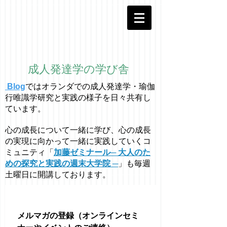
成人発達学の学び舎
Blog
ではオラ
ン
ダでの成人発達学・
瑜伽
行唯識学
研究と実践の様子を日々共有し
ています。
心の成長について一緒に学び、心の成長
の実現に向かって一緒に実践していくコ
ミュニティ「
加藤ゼミナール─ 大人のた
めの探究と実践の週末大学院 ─
」も毎週
土曜日に開講しております。
メルマガの登録（オンラインセミ