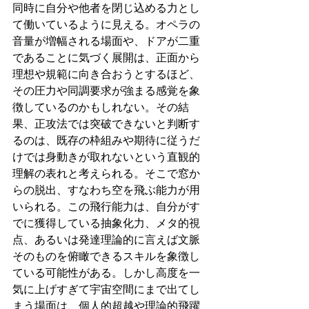
同時に自分や他者を閉じ込める力とし
て働いているように見える。オペラの
音量が増幅される場面や、ドアが二重
であることに気づく展開は、正面から
理想や規範に向き合おうとするほど、
その圧力や同調要求が強まる感覚を象
徴しているのかもしれない。その結
果、正攻法では突破できないと判断す
るのは、既存の枠組みや期待に従うだ
けでは身動きが取れないという直観的
理解の表れと考えられる。そこで窓か
らの脱出、すなわち空を飛ぶ能力が用
いられる。この飛行能力は、自分がす
でに獲得している抽象化力、メタ的視
点、あるいは発達理論的に言えば文脈
そのものを俯瞰できるスキルを象徴し
ている可能性がある。しかし高度を一
気に上げすぎて宇宙空間にまで出てし
まう場面は、個人的超越や理論的飛躍