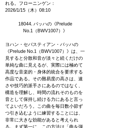
れる。フローニンゲン：
2026/1/15（木）08:10
18044. バッハの《Prelude 
No.1（BWV1007）》 
ヨハン・セバスティアン・バッハの
《Prelude No.1（BWV1007）》は、一
見すると分散和音が淡々と続くだけの
単純な曲に見えるが、実際には極めて
高度な音楽的・身体的統合を要求する
作品である。その難易度の高さは、速
さや技巧的派手さにあるのではなく、
構造を理解し、時間の流れそのものを
音として保持し続ける力にあると言っ
てよいだろう。この曲を毎日数小節ず
つ引き込むように練習することには、
非常に大きな効能があると考えられ
る。まず第一に、この方法は「曲を弾