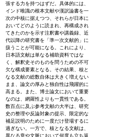
張する力を持つはずだ。具体的には、
インド唯識の根本文献や漢訳論書を一
次の中核に据えつつ、それらが日本に
おいてどのように読まれ、再構成され
てきたのかを示す注釈書や講義録、近
代以降の研究書を「準一次文献的」に
扱うことが可能になる。これにより、
日本語文献は単なる補助資料ではな
く、解釈史そのものを問うための不可
欠な構成要素となる。その結果、核と
なる文献の総数自体は大きく増えない
まま、論文の厚みと独自性は飛躍的に
高まる。また、博士論文において重要
なのは、網羅性よりも一貫性である。
数百点に及ぶ参考文献の大半は、研究
史の整理や反論対象の提示、限定的な
補足説明のために一度だけ登場するに
過ぎない。一方で、核となる文献は、
異なる章や文脈において何度も立ち返