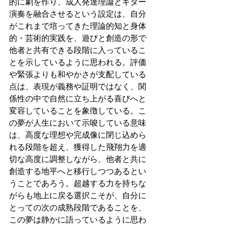
的に劇を作り、成人発達理論とギター
演奏を融合させるという設定は、自分
がこれまで培ってきた理論的知と身体
的・芸術的実践を、遊びと創造の形で
他者と共有できる段階に入っているこ
とを示しているように思われる。評価
や緊張よりも和やかさが支配している
点は、表現が義務や証明ではなく、関
係性の中で自然に立ち上がる喜びへと
変容していることを象徴している。こ
の夢が人生において示唆している意味
は、高度な理想や完成像に閉じ込めら
れる段階を超え、獲得した飛翔力を適
切な高度に調整しながら、他者と共に
創造する地平へと移行しつつあるとい
うことであろう。超越する力を持ちな
がらも地上に戻る選択こそが、自分に
とっての次の成熟段階であることを、
この夢は静かに語っているように思わ