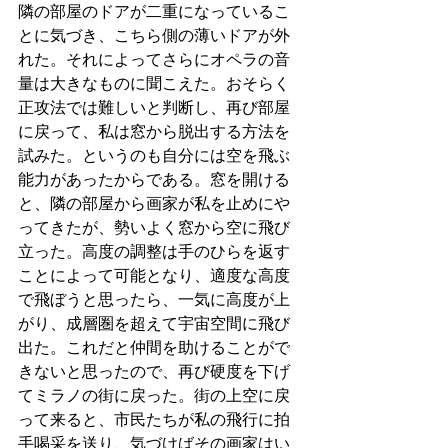
隣の部屋のドアが二重になっているこ
とに気づき、こちら側の薄いドアが外
れた。それによってさらにオペラの音
量は大きなものに聞こえた。おそらく
正攻法では難しいと判断し、再び部屋
に戻って、私は窓から脱出する方法を
試みた。というのも自分には空を飛ぶ
能力があったからである。窓を開ける
と、隣の部屋から画家が私を止めにや
ってきたが、勢いよく窓から空に飛び
立った。高度の調整は手のひらを返す
ことによって可能となり、適度な高度
で飛ぼうと思ったら、一気に高度が上
がり、成層圏を超えて宇宙空間に飛び
出た。これだと仲間を助けることがで
きないと思ったので、再び硬度を下げ
てミラノの街に戻った。街の上空に戻
って来ると、市民たちが私の飛行に拍
手喝采を送り、気づけばその画家はい