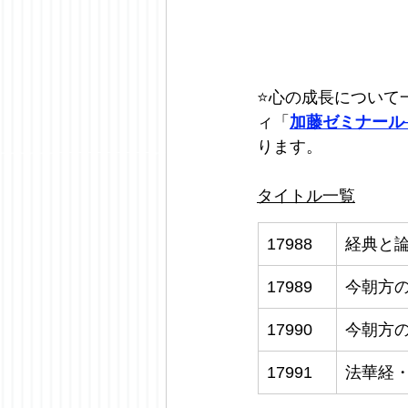
⭐️
心の成長について
ィ「
加藤ゼミナール
ります。
タイトル一覧
17988
経典と
17989
今朝方
17990
今朝方
17991
法華経