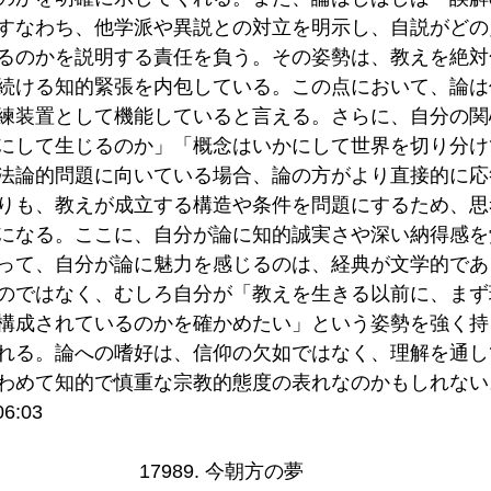
すなわち、他学派や異説との対立を明示し、自説がどの
るのかを説明する責任を負う。その姿勢は、教えを絶対
続ける知的緊張を内包している。この点において、論は
練装置として機能していると言える。さらに、自分の関
にして生じるのか」「概念はいかにして世界を切り分け
法論的問題に向いている場合、論の方がより直接的に応
りも、教えが成立する構造や条件を問題にするため、思
になる。ここに、自分が論に知的誠実さや深い納得感を
って、自分が論に魅力を感じるのは、経典が文学的であ
のではなく、むしろ自分が「教えを生きる以前に、まず
構成されているのかを確かめたい」という姿勢を強く持
れる。論への嗜好は、信仰の欠如ではなく、理解を通し
わめて知的で慎重な宗教的態度の表れなのかもしれない
6:03
17989. 今朝方の夢 