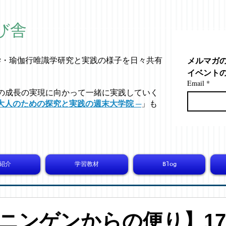
び舎
メルマガ
学・
瑜伽行唯識学
研究と実践の様子を日々共有
イベント
Email
*
の成長の実現に向かって一緒に実践していく
大人のための探究と実践の週末大学院 ─
」も
紹介
学習教材
Blog
ニンゲンからの便り】179