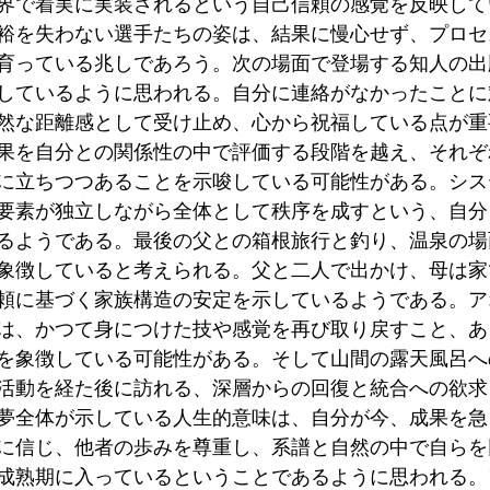
界で着実に実装されるという自己信頼の感覚を反映して
裕を失わない選手たちの姿は、結果に慢心せず、プロセ
育っている兆しであろう。次の場面で登場する知人の出
しているように思われる。自分に連絡がなかったことに
然な距離感として受け止め、心から祝福している点が重
果を自分との関係性の中で評価する段階を越え、それぞ
に立ちつつあることを示唆している可能性がある。シス
要素が独立しながら全体として秩序を成すという、自分
るようである。最後の父との箱根旅行と釣り、温泉の場
象徴していると考えられる。父と二人で出かけ、母は家
頼に基づく家族構造の安定を示しているようである。ア
は、かつて身につけた技や感覚を再び取り戻すこと、あ
を象徴している可能性がある。そして山間の露天風呂へ
活動を経た後に訪れる、深層からの回復と統合への欲求
夢全体が示している人生的意味は、自分が今、成果を急
に信じ、他者の歩みを尊重し、系譜と自然の中で自らを
成熟期に入っているということであるように思われる。