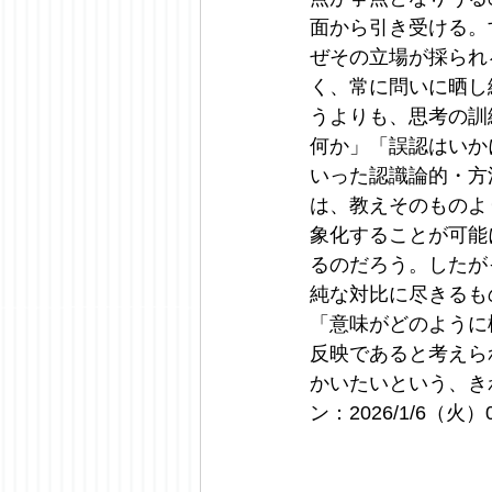
面から引き受ける。
ぜその立場が採られ
く、常に問いに晒し
うよりも、思考の訓
何か」「誤認はいか
いった認識論的・方
は、教えそのものよ
象化することが可能
るのだろう。したが
純な対比に尽きるも
「意味がどのように
反映であると考えら
かいたいという、き
ン：2026/1/6（火）0