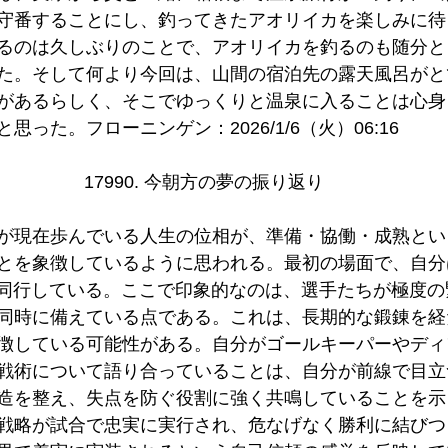
守番することにし、釣ってきたアオリイカを楽しみに待
るのは久しぶりのことで、アオリイカを釣るのも随分と
た。そして何より今回は、山間の宿泊先の露天風呂がと
があるらしく、そこでゆっくりと温泉に入ることは心身
った。フローニンゲン：2026/1/6（火）06:16
17990. 今朝方の夢の振り返り
が現在歩んでいる人生の位相が、準備・協働・成熟とい
とを象徴しているように思われる。最初の場面で、自分
同行している。ここで印象的なのは、選手たちが極度の
同時に備えている点である。これは、長期的な鍛錬を経
徴している可能性がある。自分がゴールキーパーやディ
戦術について語り合っていることは、自分が前線で目立
造を整え、失点を防ぐ役割に強く共鳴していることを示
戦略が試合で忠実に実行され、危なげなく勝利に結びつ