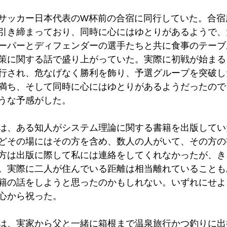
サッカー日本代表のW杯前の合宿に同行していた。合宿
引き締まっており、同時に心にはゆとりがあるようで、
ーパーとディフェンダーの選手たちと共に食事のテーブ
策に関する話で盛り上がっていた。実際に初戦が始まる
行され、危なげなく勝利を飾り、予選グループを突破し
満ち、そして同時に心にはゆとりがあるようだったので
うな予感がした。
は、ある知人がシステム理論に関する書籍を出版してい
どその場にはその方を含め、数人の人がいて、その方の
方は出版に際して私には連絡をしてくれなかったが、き
。実際に二人が住んでいる距離は相当離れていることも
籍の話をしようと思ったのかもしれない。いずれにせよ
心から祝った。
は、実家から父と一緒に箱根まで温泉旅行かつ釣りに出