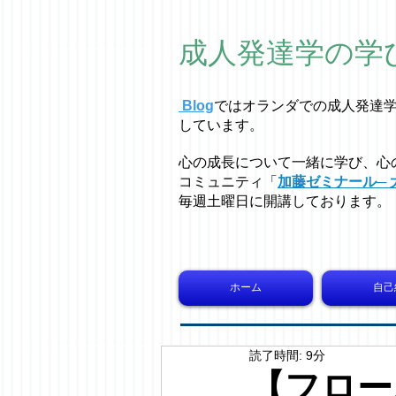
成人発達学の学
Blog
ではオラ
ン
ダでの成人発達
しています。
心の成長について一緒に学び、心
コミュニティ「
加藤ゼミナール─ 
毎週土曜日に開講しております。
ホーム
自己
読了時間: 9分
【フロー