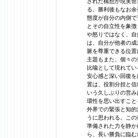
された構想が現実世
る。勝利後もなお余
態度が自分の内側で
とその自立性を象徴
や怒りではなく、自
は、自分が他者の成
脈を尊重できる位置
主題もまた、個々の
比喩として現れてい
安心感と深い回復を
置は、役割分担と信
いう久しぶりの営み
環性を思い出すこと
外界での緊張と知的
うに思われる。この
準備された力を静か
ら、長い勝負に臨む