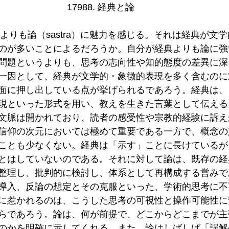
17988. 経典と論   
a）よりも論（sastra）に魅力を感じる。それは経典が文
のが多いことによるだろうか。自分が経典よりも論に強
問題というよりも、思考の志向性や知的態度の差異に深
一因として、経典が文学的・象徴的表現を多く含むのに
面に押し出している点が挙げられるであろう。経典は、
現といった形式を用い、教えを生きた言葉として伝える
文脈は開かれており、読者の感受性や宗教的経験に訴え
信仰の次元においては極めて重要である一方で、概念の
ことも少なくない。経典は「示す」ことに長けているが
とはしていないのである。それに対して論は、既存の経
整理し、批判的に検討し、体系として再構成する営みで
導入、反論の想定とその克服といった、学術的思考に不
に惹かれるのは、こうした思考の可視性と操作可能性に
らであろう。論は、何が前提で、どこからどこまでが主
のかを明確に示してくれる。また、論はしばしば「誤解