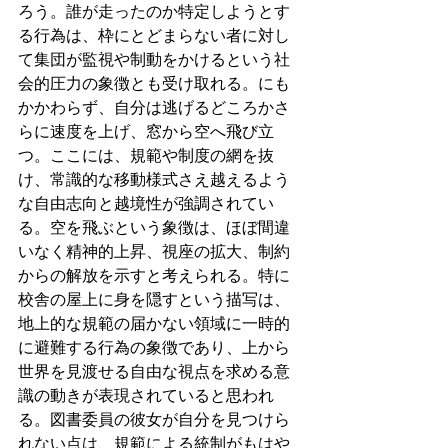
ろう。誰が走ったのか特定しようとす
る行為は、枠にとどまらない者に対し
て集団が監視や制動をかけるという社
会的圧力の象徴とも受け取れる。にも
かかわらず、自分は逃げるどころかさ
らに速度を上げ、窓から空へ飛び立
つ。ここには、規範や制度の網を抜
け、常識的な移動様式さえ越えるよう
な自由志向と越境性が強調されてい
る。空を飛ぶという象徴は、ほぼ間違
いなく精神的上昇、視座の拡大、制約
からの解放を示すと考えられる。特に
校舎の屋上に身を隠すという描写は、
地上的な規範の届かない領域に一時的
に避難する行為の象徴であり、上から
世界を見渡せる自由な視点を求める意
識の動きが表現されていると思われ
る。図書委員の彼女が自分を見つけら
れない点は、規範による統制がもはや