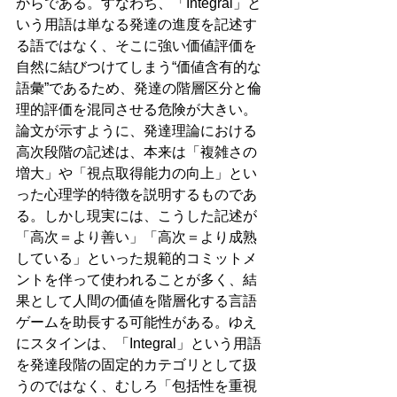
からである。すなわち、「Integral」と
いう用語は単なる発達の進度を記述す
る語ではなく、そこに強い価値評価を
自然に結びつけてしまう“価値含有的な
語彙”であるため、発達の階層区分と倫
理的評価を混同させる危険が大きい。
論文が示すように、発達理論における
高次段階の記述は、本来は「複雑さの
増大」や「視点取得能力の向上」とい
った心理学的特徴を説明するものであ
る。しかし現実には、こうした記述が
「高次＝より善い」「高次＝より成熟
している」といった規範的コミットメ
ントを伴って使われることが多く、結
果として人間の価値を階層化する言語
ゲームを助長する可能性がある。ゆえ
にスタインは、「Integral」という用語
を発達段階の固定的カテゴリとして扱
うのではなく、むしろ「包括性を重視