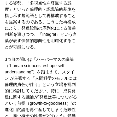
する姿勢」「多視点性を尊重する態
度」といった倫理的・認識論的基準を
指し示す規範語として再構成すること
を提案するのである。こうした再構成
により、発達段階の序列化による優劣
判断を避けつつ、「Integral」という言
葉が表す価値的志向性を明確化するこ
とが可能になる。
3つ目の問いは「ハーバーマスの議論
（“human sciences reshape self-
understanding”）を踏まえて、スタイ
ン が主張する「人間科学のモデルには
倫理的責任が伴う」という立場を批判
的に検討してください。特に、成長発
達に関する議論が“発達は善につながる
という前提（growth-to-goodness）”の
進化目的論を再生産してしまう危険性
と、厚い概念の性質がどのように影響