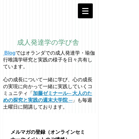
成人発達学の学び舎
Blog
ではオラ
ン
ダでの成人発達学・
瑜伽
行唯識学
研究と実践の様子を日々共有し
ています。
心の成長について一緒に学び、心の成長
の実現に向かって一緒に実践していくコ
ミュニティ「
加藤ゼミナール─ 大人のた
めの探究と実践の週末大学院 ─
」も毎週
土曜日に開講しております。
メルマガの登録（オンラインセミ