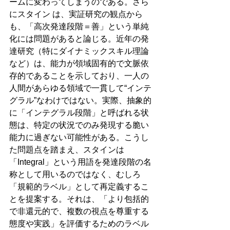
ームに変わってしまうのである。さら
にスタイン は、実証研究の観点から
も、「高次発達段階＝善」という単純
化には問題があると論じる。近年の発
達研究（特にダイナミックスキル理論
など）は、能力が領域固有的で文脈依
存的であることを示しており、一人の
人間があらゆる領域で一貫して“インテ
グラル”なわけではない。実際、抽象的
に「インテグラル段階」と呼ばれる状
態は、特定の状況でのみ発現する脆い
能力に過ぎない可能性がある。こうし
た問題点を踏まえ、スタインは
「Integral」という用語を発達段階の名
称として用いるのではなく、むしろ
「規範的ラベル」として再定義するこ
とを提案する。それは、「より包括的
で非還元的で、複数の視点を尊重する
態度や実践」を評価するためのラベル