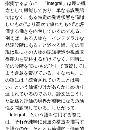
指摘するように、「Integral」は厚い概
念として機能しており、単なる説明語
ではなく、ある特定の発達状態を“望ま
しいもの”“より高次で優れたもの”と評
価する働きを内包しているのである。
例えば、ある人物を「インテグラルな
発達段階にある」と述べる際、その表
現は単にその人物の認知構造や視点取
得能力を記述するだけでなく、同時に
その段階を“良いもの”として賞賛してし
まう含意を帯びている。すなわち、こ
の語には「統合されていることは善
い」という価値づけがあらかじめ折り
込まれているのであり、論文はこうし
た記述と評価の境界が曖昧になる危険
性を問題視している。したがって、
「Integral」という語を使用する際に
は、それが純粋に発達の構造を描写す
る語なのか、それとも倫理的・価値的