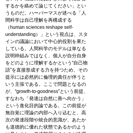
するかを絡めて論じてください」とい
うものだ。ハーバーマスが述べる「人
間科学は自己理解を再構成する
（human sciences reshape self-
understanding）」という視点は、スタ
インの議論において中心的役割を果た
している。人間科学のモデルは単なる
説明枠組みではなく、個人が自分自身
をどのように理解するかという“自己物
語”を直接形成する力を持つため、その
提示には必然的に倫理的責任が伴うと
いう主張である。ここで問題となるの
が、“growth-to-goodness”という前提、
すなわち「発達は自然に善へ向かう」
という進化目的論である。この前提が
無自覚に理論の内部へ入り込むと、高
次の発達段階や統合的意識が、あたか
も道徳的に優れた状態であるかのよう