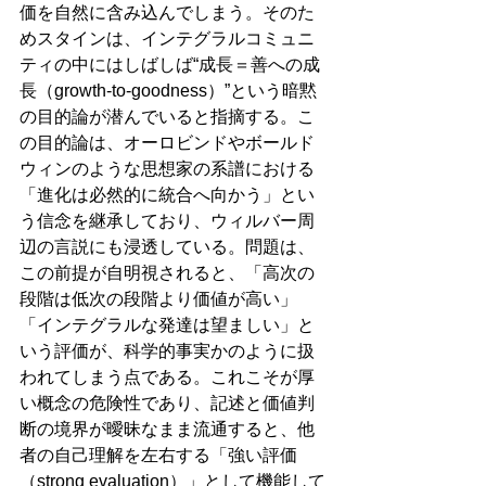
価を自然に含み込んでしまう。そのた
めスタインは、インテグラルコミュニ
ティの中にはしばしば“成長＝善への成
長（growth-to-goodness）”という暗黙
の目的論が潜んでいると指摘する。こ
の目的論は、オーロビンドやボールド
ウィンのような思想家の系譜における
「進化は必然的に統合へ向かう」とい
う信念を継承しており、ウィルバー周
辺の言説にも浸透している。問題は、
この前提が自明視されると、「高次の
段階は低次の段階より価値が高い」
「インテグラルな発達は望ましい」と
いう評価が、科学的事実かのように扱
われてしまう点である。これこそが厚
い概念の危険性であり、記述と価値判
断の境界が曖昧なまま流通すると、他
者の自己理解を左右する「強い評価
（strong evaluation）」として機能して