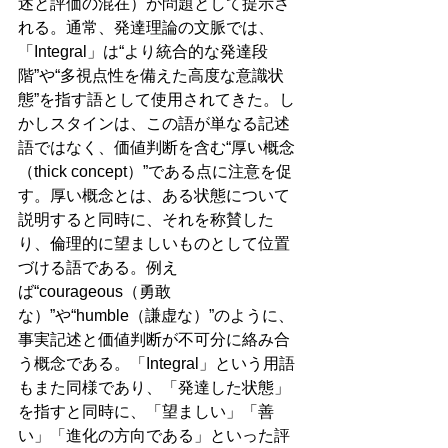
述と評価の混在）が問題として提示さ
れる。通常、発達理論の文脈では、
「Integral」は“より統合的な発達段
階”や“多視点性を備えた高度な意識状
態”を指す語として使用されてきた。し
かしスタインは、この語が単なる記述
語ではなく、価値判断を含む“厚い概念
（thick concept）”である点に注意を促
す。厚い概念とは、ある状態について
説明すると同時に、それを称賛した
り、倫理的に望ましいものとして位置
づける語である。例え
ば“courageous（勇敢
な）”や“humble（謙虚な）”のように、
事実記述と価値判断が不可分に絡み合
う概念である。「Integral」という用語
もまた同様であり、「発達した状態」
を指すと同時に、「望ましい」「善
い」「進化の方向である」といった評