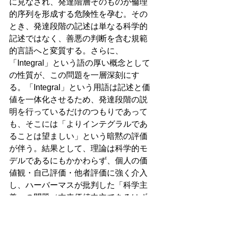
に見なされ、発達階層そのものが倫理
的序列を形成する危険性を孕む。その
とき、発達段階の記述は単なる科学的
記述ではなく、善悪の判断を含む規範
的言語へと変質する。さらに、
「Integral」という語の厚い概念として
の性質が、この問題を一層深刻にす
る。「Integral」という用語は記述と価
値を一体化させるため、発達段階の説
明を行っているだけのつもりであって
も、そこには「よりインテグラルであ
ることは望ましい」という暗黙の評価
が伴う。結果として、理論は科学的モ
デルであるにもかかわらず、個人の価
値観・自己評価・他者評価に強く介入
し、ハーバーマスが批判した「科学主
義」の問題（本来価値中立であるはず
の科学的知識を、人間の生き方や自己
理解にまで唯一の正当な基準として押