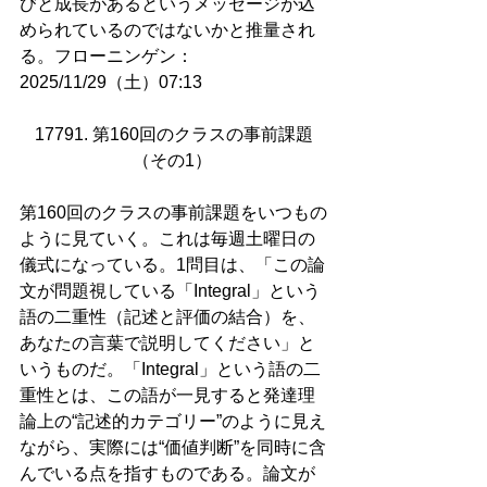
びと成長があるというメッセージが込
められているのではないかと推量され
る。フローニンゲン：
2025/11/29（土）07:13
17791. 第160回のクラスの事前課題
（その1） 
第160回のクラスの事前課題をいつもの
ように見ていく。これは毎週土曜日の
儀式になっている。1問目は、「この論
文が問題視している「Integral」という
語の二重性（記述と評価の結合）を、
あなたの言葉で説明してください」と
いうものだ。「Integral」という語の二
重性とは、この語が一見すると発達理
論上の“記述的カテゴリー”のように見え
ながら、実際には“価値判断”を同時に含
んでいる点を指すものである。論文が