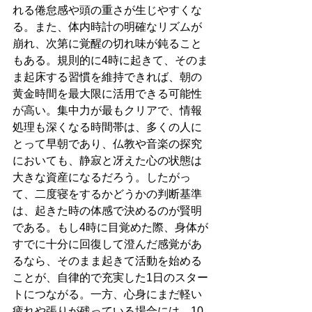
れる倦怠感や頭の重さが生じやすくな
る。また、体内時計の明確なリズムが
崩れ、次第に覚醒の切れ味が鈍ること
もある。規則的に4時に起きて、そのま
ま起床する習慣を維持できれば、朝の
黄金時間を最大限に活用できる可能性
が高い。集中力が最もクリアで、情報
処理も深くなる時間帯は、多くの人に
とって早朝であり、仏教や音楽の探究
においても、静寂と冴えた心の状態は
大きな資産になるだろう。したがっ
て、二度寝をするかどうかの判断基準
は、起きた時の体感で決めるのが賢明
である。もし4時に目覚めた際、身体が
すでに十分に回復して澄んだ感覚があ
るなら、そのまま起きて活動を始める
ことが、自律的で充実した1日のスター
トにつながる。一方、心身にまだ軽い
疲れや張りが残っている場合には、10