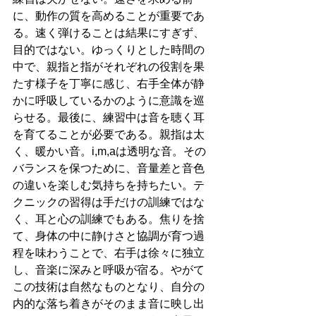
に、動作の質を高めることが重要であ
る。速く弾けることは結果にすぎず、
目的ではない。ゆっくりとした時間の
中で、親指と指がそれぞれの役割を果
たす様子を丁寧に感じ、右手全体が静
かに呼吸しているかのように意識を巡
らせる。最後に、練習中は音を聴く耳
を育てることが必要である。親指は太
く、暖かい音。i,m,aは透明な音。その
バランスを保つために、音量差と音色
の違いを楽しむ気持ちを持ちたい。テ
クニックの習得は手だけの訓練ではな
く、耳と心の訓練でもある。焦りを捨
て、身体の中に静けさと協調が育つ過
程を味わうことで、右手は徐々に独立
し、音楽に深みと呼吸が宿る。やがて
この技術は自然なものとなり、自分の
内的な落ち着きがそのまま音に映し出