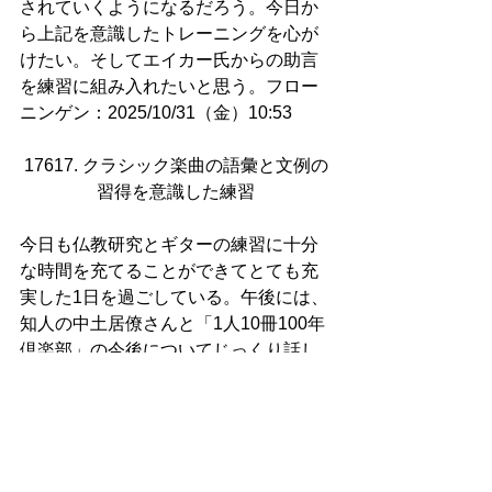
されていくようになるだろう。今日か
ら上記を意識したトレーニングを心が
けたい。そしてエイカー氏からの助言
を練習に組み入れたいと思う。フロー
ニンゲン：2025/10/31（金）10:53
17617. クラシック楽曲の語彙と文例の
習得を意識した練習
今日も仏教研究とギターの練習に十分
な時間を充てることができてとても充
実した1日を過ごしている。午後には、
知人の中土居僚さんと「1人10冊100年
倶楽部」の今後についてじっくり話し
合う最良の機会を得た。そこから1時間
半弱ほどギターの練習に没頭して今に
至る。
クラシックギターを習い始めた段階に