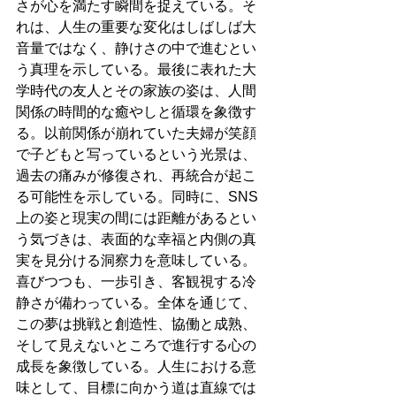
さが心を満たす瞬間を捉えている。そ
れは、人生の重要な変化はしばしば大
音量ではなく、静けさの中で進むとい
う真理を示している。最後に表れた大
学時代の友人とその家族の姿は、人間
関係の時間的な癒やしと循環を象徴す
る。以前関係が崩れていた夫婦が笑顔
で子どもと写っているという光景は、
過去の痛みが修復され、再統合が起こ
る可能性を示している。同時に、SNS
上の姿と現実の間には距離があるとい
う気づきは、表面的な幸福と内側の真
実を見分ける洞察力を意味している。
喜びつつも、一歩引き、客観視する冷
静さが備わっている。全体を通じて、
この夢は挑戦と創造性、協働と成熟、
そして見えないところで進行する心の
成長を象徴している。人生における意
味として、目標に向かう道は直線では