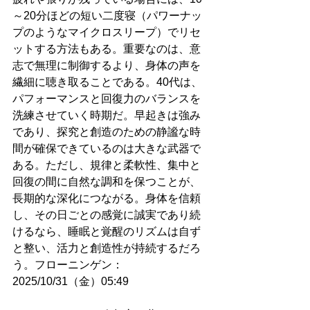
～20分ほどの短い二度寝（パワーナッ
プのようなマイクロスリープ）でリセ
ットする方法もある。重要なのは、意
志で無理に制御するより、身体の声を
繊細に聴き取ることである。40代は、
パフォーマンスと回復力のバランスを
洗練させていく時期だ。早起きは強み
であり、探究と創造のための静謐な時
間が確保できているのは大きな武器で
ある。ただし、規律と柔軟性、集中と
回復の間に自然な調和を保つことが、
長期的な深化につながる。身体を信頼
し、その日ごとの感覚に誠実であり続
けるなら、睡眠と覚醒のリズムは自ず
と整い、活力と創造性が持続するだろ
う。フローニンゲン：
2025/10/31（金）05:49