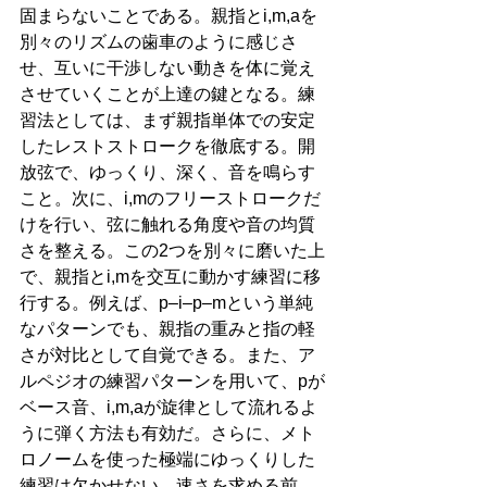
固まらないことである。親指とi,m,aを
別々のリズムの歯車のように感じさ
せ、互いに干渉しない動きを体に覚え
させていくことが上達の鍵となる。練
習法としては、まず親指単体での安定
したレストストロークを徹底する。開
放弦で、ゆっくり、深く、音を鳴らす
こと。次に、i,mのフリーストロークだ
けを行い、弦に触れる角度や音の均質
さを整える。この2つを別々に磨いた上
で、親指とi,mを交互に動かす練習に移
行する。例えば、p–i–p–mという単純
なパターンでも、親指の重みと指の軽
さが対比として自覚できる。また、ア
ルペジオの練習パターンを用いて、pが
ベース音、i,m,aが旋律として流れるよ
うに弾く方法も有効だ。さらに、メト
ロノームを使った極端にゆっくりした
練習は欠かせない。速さを求める前