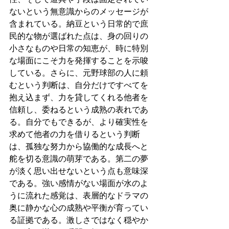
ないという無意識からのメッセージが
含まれている。納豆という日常的で庶
民的な物が選ばれた点は、身の回りの
小さなものや日常の知恵が、時に特別
な場面にこそ力を発揮することを示唆
している。さらに、元野球部の人に頼
むという判断は、自分だけですべてを
抱え込まず、力を貸してくれる他者を
信頼し、委ねるという成熟の表れであ
る。自分でもできるが、より確実性を
求めて他者の力を借りるという判断
は、孤独な努力から協働的な成長へと
舵を切る意識の萌芽である。第二の夢
が淡く思い出せないという点も意味深
である。強い感情がない場面が水のよ
うに流れた感覚は、表層的なドラマの
奥に静かな心の成熟や平衡が育ってい
る証拠である。激しさではなく穏やか