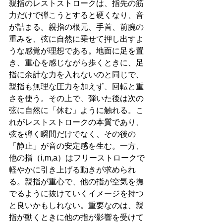
親指のレストストロークは、指先の筋
力だけで弾こうとすると硬くなり、音
が詰まる。親指の根元、手首、前腕の
重みを、弦に自然に乗せて押し出すよ
うな感覚が理想である。地面に足を置
き、重心を感じながら歩くときに、足
指に余計な力を入れないのと同じで、
親指も無理な圧力を加えず、回転と重
さを使う。その上で、弾いた後は次の
弦に自然に「休む」ように触れる。こ
れがレストストロークの本質であり、
弦を弾く瞬間だけでなく、その後の
「静止」が音の安定感を生む。一方、
他の指（i,m,a）はフリーストロークで
軽やかに引き上げる動きが求められ
る。親指が重心で、他の指が空気を撫
でるように抜けていくイメージを持つ
と良いかもしれない。重要なのは、親
指が動くときに他の指が影響を受けて