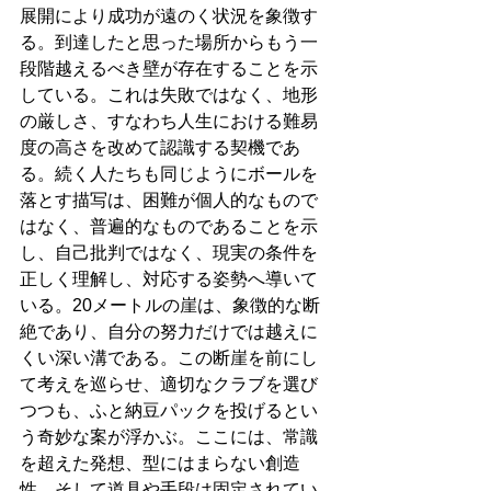
展開により成功が遠のく状況を象徴す
る。到達したと思った場所からもう一
段階越えるべき壁が存在することを示
している。これは失敗ではなく、地形
の厳しさ、すなわち人生における難易
度の高さを改めて認識する契機であ
る。続く人たちも同じようにボールを
落とす描写は、困難が個人的なもので
はなく、普遍的なものであることを示
し、自己批判ではなく、現実の条件を
正しく理解し、対応する姿勢へ導いて
いる。20メートルの崖は、象徴的な断
絶であり、自分の努力だけでは越えに
くい深い溝である。この断崖を前にし
て考えを巡らせ、適切なクラブを選び
つつも、ふと納豆パックを投げるとい
う奇妙な案が浮かぶ。ここには、常識
を超えた発想、型にはまらない創造
性、そして道具や手段は固定されてい