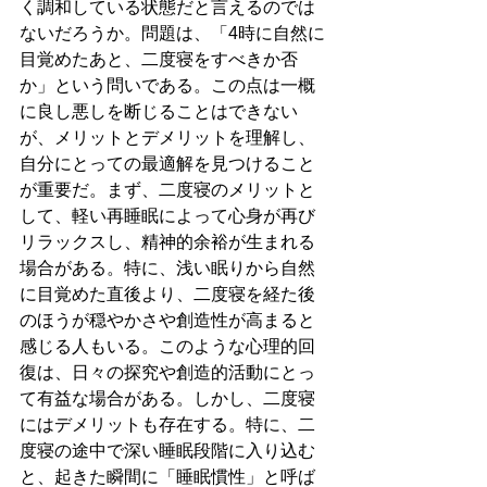
く調和している状態だと言えるのでは
ないだろうか。問題は、「4時に自然に
目覚めたあと、二度寝をすべきか否
か」という問いである。この点は一概
に良し悪しを断じることはできない
が、メリットとデメリットを理解し、
自分にとっての最適解を見つけること
が重要だ。まず、二度寝のメリットと
して、軽い再睡眠によって心身が再び
リラックスし、精神的余裕が生まれる
場合がある。特に、浅い眠りから自然
に目覚めた直後より、二度寝を経た後
のほうが穏やかさや創造性が高まると
感じる人もいる。このような心理的回
復は、日々の探究や創造的活動にとっ
て有益な場合がある。しかし、二度寝
にはデメリットも存在する。特に、二
度寝の途中で深い睡眠段階に入り込む
と、起きた瞬間に「睡眠慣性」と呼ば