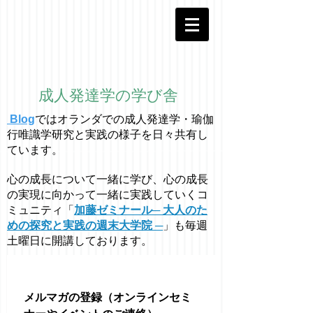
成人発達学の学び舎
Blog
ではオラ
ン
ダでの成人発達学・
瑜伽
行唯識学
研究と実践の様子を日々共有し
ています。
心の成長について一緒に学び、心の成長
の実現に向かって一緒に実践していくコ
ミュニティ「
加藤ゼミナール─ 大人のた
めの探究と実践の週末大学院 ─
」も毎週
土曜日に開講しております。
メルマガの登録（オンラインセミ