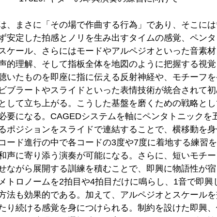
は、まさに「その場で作曲する行為」であり、そこには
ず安定した拍感とノリを生み出すタイムの感覚、ペンタ
スケール、さらにはモードやアルペジオといった音素材
声的理解、そして指板全体を地図のように把握する視覚
聴いたものを即座に指に伝える反射神経や、モチーフを
ビブラートやスライドといった表情技術が統合されて初
として立ち上がる。こうした基盤を磨くための戦略とし
必要になる。CAGEDシステムを軸にペンタトニックを
るポジションをスライドで連結することで、横移動を身
コード進行の中で各コードの3度や7度に着地する練習
和声に寄り添う演奏が可能になる。さらに、短いモチー
せながら展開する訓練を積むことで、即興に物語性が宿
メトロノームを2拍目や4拍目だけに鳴らし、1音で即興
方法も効果的である。加えて、アルペジオとスケールを
たり続ける感覚を身につけられる。制約を設けた即興、