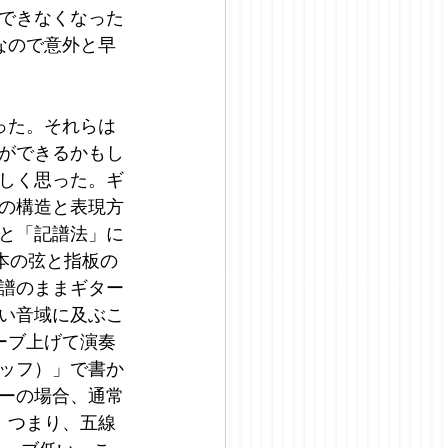
できなくなった
なので意外と早
った。それらは
ができるかもし
しく思った。ギ
の構造と表現方
と「記譜法」に
本の弦と指板の
譜のままギター
い音域に及ぶこ
ーブ上げて演奏
ッフ）」で書か
ーの場合、通常
。つまり、五線