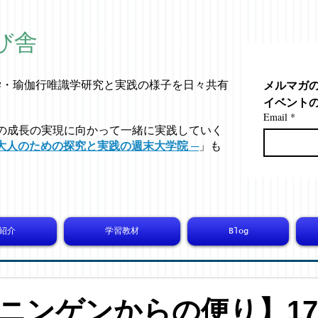
び舎
メルマガ
学・
瑜伽行唯識学
研究と実践の様子を日々共有
イベント
Email
*
の成長の実現に向かって一緒に実践していく
大人のための探究と実践の週末大学院 ─
」も
紹介
学習教材
Blog
ニンゲンからの便り】175