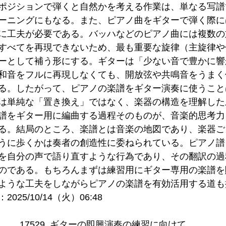
ポジションで弾くと自然かを考える作業は、単なる写譜
ーニングにもなる。また、ピアノ曲をギターで弾く際に
に工夫が必要である。バッハなどのピアノ曲には複数の
すべてを再現できないため、最も重要な旋律（主旋律や
ーとして補う形にする。ギターは「少ない音で豊かに響
和音をフルに再現しなくても、開放弦や共鳴音をうまく
る。したがって、ピアノの楽譜をギター演奏に使うこと
は単純な「置き換え」ではなく、楽器の構造を理解した
譜をギター用に編曲する過程そのものが、音楽的思考力
る。結局のところ、楽譜とは音楽の地図であり、楽器ご
うに歩くかは奏者の創造性に委ねられている。ピアノ譜
を自分の声で語り直すような行為であり、その翻訳の過
のである。もちろんまずは練習用にギター専用の楽譜を
ような工夫をしながらピアノの楽譜を有効活用する道も
25/10/14（火）06:48
17529. ギターの即興演奏の練習に向けて