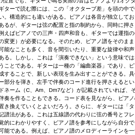
の位置でも、ギターで鳴る実際の音はピアノより1オク
ギターで読む際には、この「オクターブ差」を頭の中で
い。構造的にも違いがある。ピアノは各音が独立してお
あるが、ギターは弦の配置と指の制約から、同時に押さ
例えばピアノでの三声・四声和音も、ギターでは運指の
の変更）が必要になる。そのため、ピアノ譜をそのまま
可能なことも多く、音を間引いたり、重要な旋律や和声
ある。しかし、これは「演奏できない」という意味では
うことである。ギターは一種の「編曲楽器」であり、ピ
成することで、新しい表現を生み出すことができる。具
ー部分を弾き、左手で伴奏のコード進行を押さえるとい
ドネーム（C、Am、Dm7など）が記載されていれば、
伴奏を作ることもできる。コード表を見ながら、ピアノ
置き換えていくとよいだろう。さらに、ギターには「タブ
記譜法がある。これは五線譜の代わりに弦の番号とフレ
覚的にわかりやすく、ピアノ譜を参考にしながら自分で
可能である。例えば、ピアノ譜のメロディーラインを一