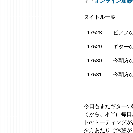
ィ「
オンライン加藤
タイトル一覧
17528
ピアノ
17529
ギター
17530
今朝方
17531
今朝方
今日もまたギターの
てから、本当に毎日
トのミーティングが
夕方あたりで休憩が