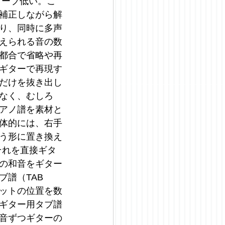
ターブ低い。こ
補正しながら解
り、同時に多声
えられる音の数
都合で省略や再
ギターで再現す
だけを抜き出し
なく、むしろ
アノ譜を素材と
体的には、右手
う形に置き換え
それを直接ギタ
の和音をギター
譜（TAB
ットの位置を数
ギター用タブ譜
音ずつギターの