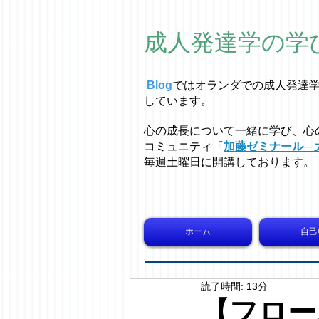
成人発達学の学
Blog
ではオラ
ン
ダでの成人発達
しています。
心の成長について一緒に学び、心
コミュニティ「
加藤ゼミナール─ 
毎週土曜日に開講しております。
ホーム
自己
読了時間: 13分
【フロー