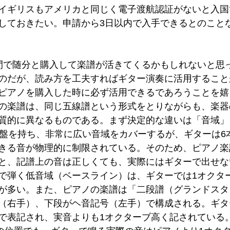
イギリスもアメリカと同じく電子渡航認証がないと入国
しておきたい。申請から3日以内で入手できるとのこと
間で随分と購入して楽譜が活きてくるかもしれないと思
のだが、読み方を工夫すればギター演奏に活用すること
ピアノを購入した時に必ず活用できるであろうことを嬉
の楽譜は、同じ五線譜という形式をとりながらも、楽器
質的に異なるものである。まず決定的な違いは「音域」
鍵盤を持ち、非常に広い音域をカバーするが、ギターは6
きる音が物理的に制限されている。そのため、ピアノ楽
と、記譜上の音は正しくても、実際にはギターで出せな
で弾く低音域（ベースライン）は、ギターでは1オクタ
が多い。また、ピアノの楽譜は「二段譜（グランドスタ
（右手）、下段がヘ音記号（左手）で構成される。ギタ
で表記され、実音よりも1オクターブ高く記されている