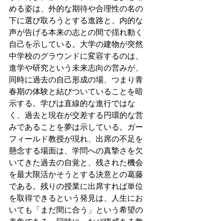
める姿は、外的な期待や合理性の名の
下に選び取ろうとする進路と、内的な
声が告げる本来の志との間で揺れ動く
自己を示している。大学の建物が突然
中学校のグラウンドに変容するのは、
進学や研究という未来志向の営みが、
同時に過去の自己形成の場、つまり青
春期の体験と結びついていることを暗
示する。学びは直線的な進行ではな
く、過去と現在が交差する円環的な営
みであることを夢は示している。ガー
フィールド教授が現れ、出席の不足を
懸念する場面は、学問への真摯さを欠
いてきた過去の自覚と、残された機会
を最大限活かそうとする決意との葛藤
である。残りの授業に出席すれば単位
を取得できるという発見は、人生にお
いても「まだ間に合う」という希望の