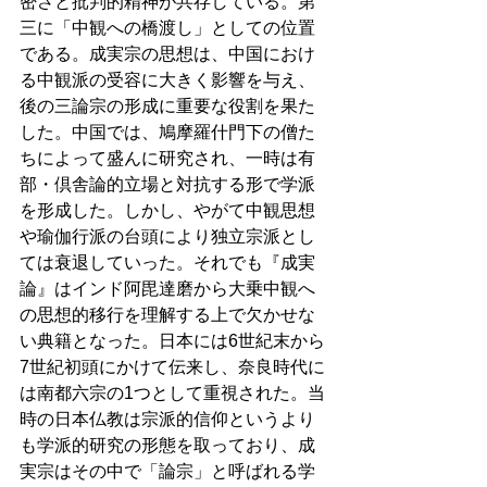
密さと批判的精神が共存している。第
三に「中観への橋渡し」としての位置
である。成実宗の思想は、中国におけ
る中観派の受容に大きく影響を与え、
後の三論宗の形成に重要な役割を果た
した。中国では、鳩摩羅什門下の僧た
ちによって盛んに研究され、一時は有
部・倶舎論的立場と対抗する形で学派
を形成した。しかし、やがて中観思想
や瑜伽行派の台頭により独立宗派とし
ては衰退していった。それでも『成実
論』はインド阿毘達磨から大乗中観へ
の思想的移行を理解する上で欠かせな
い典籍となった。日本には6世紀末から
7世紀初頭にかけて伝来し、奈良時代に
は南都六宗の1つとして重視された。当
時の日本仏教は宗派的信仰というより
も学派的研究の形態を取っており、成
実宗はその中で「論宗」と呼ばれる学