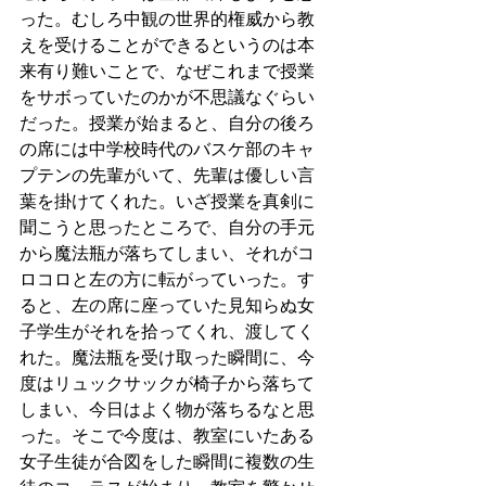
った。むしろ中観の世界的権威から教
えを受けることができるというのは本
来有り難いことで、なぜこれまで授業
をサボっていたのかが不思議なぐらい
だった。授業が始まると、自分の後ろ
の席には中学校時代のバスケ部のキャ
プテンの先輩がいて、先輩は優しい言
葉を掛けてくれた。いざ授業を真剣に
聞こうと思ったところで、自分の手元
から魔法瓶が落ちてしまい、それがコ
ロコロと左の方に転がっていった。す
ると、左の席に座っていた見知らぬ女
子学生がそれを拾ってくれ、渡してく
れた。魔法瓶を受け取った瞬間に、今
度はリュックサックが椅子から落ちて
しまい、今日はよく物が落ちるなと思
った。そこで今度は、教室にいたある
女子生徒が合図をした瞬間に複数の生