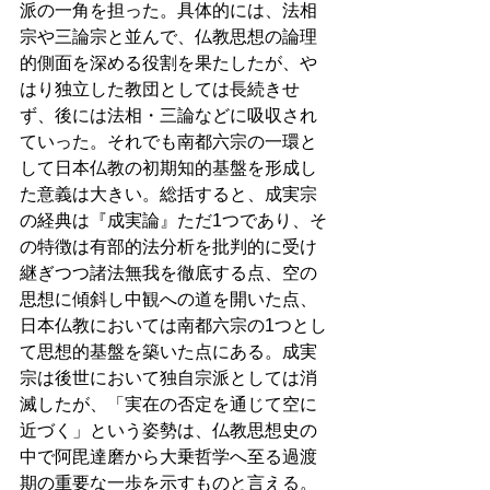
派の一角を担った。具体的には、法相
宗や三論宗と並んで、仏教思想の論理
的側面を深める役割を果たしたが、や
はり独立した教団としては長続きせ
ず、後には法相・三論などに吸収され
ていった。それでも南都六宗の一環と
して日本仏教の初期知的基盤を形成し
た意義は大きい。総括すると、成実宗
の経典は『成実論』ただ1つであり、そ
の特徴は有部的法分析を批判的に受け
継ぎつつ諸法無我を徹底する点、空の
思想に傾斜し中観への道を開いた点、
日本仏教においては南都六宗の1つとし
て思想的基盤を築いた点にある。成実
宗は後世において独自宗派としては消
滅したが、「実在の否定を通じて空に
近づく」という姿勢は、仏教思想史の
中で阿毘達磨から大乗哲学へ至る過渡
期の重要な一歩を示すものと言える。