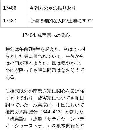
17486
今朝方の夢の振り返り
17487
心理物理的な人間/土地に関する未知性
17484. 成実宗への関心 
時刻は午前7時半を迎えた。空はうっす
らとした雲に覆われていて、午後から
は小雨が降るようだ。風は穏やかで、
小雨が降っても特に問題はなさそうで
ある。
法相宗以外の南都六宗に関心を最近強
く寄せており、成実宗についても昨日
調べていた。成実宗は、中国において
後秦の鳩摩羅什（344–413）が訳した
『成実論』（原題『サティヤ・シッデ
ィ・シャーストラ』）を根本典籍とす