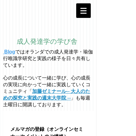
成人発達学の学び舎
Blog
ではオラ
ン
ダでの成人発達学・
瑜伽
行唯識学
研究と実践の様子を日々共有し
ています。
心の成長について一緒に学び、心の成長
の実現に向かって一緒に実践していくコ
ミュニティ「
加藤ゼミナール─ 大人のた
めの探究と実践の週末大学院 ─
」も毎週
土曜日に開講しております。
メルマガの登録（オンラインセミ