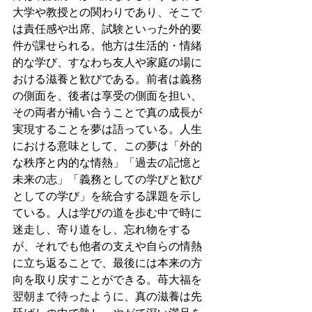
大学や教授との関わりであり、そこで
は責任感や出席、試験といった外的要
件が課せられる。他方は生活的・情緒
的な学び、すなわち友人や家庭の場に
おける滋養と歓びである。前者は義務
の側面を、後者は享受の側面を担い、
その両者が補い合うことで真の成長が
実現することを夢は語っている。人生
における意味として、この夢は「外的
な秩序と内的な情熱」「過去の記憶と
未来の志」「義務としての学びと歓び
としての学び」を統合する課題を示し
ている。人は学びの道を歩む中で時に
迷走し、寄り道をし、忘れ物をする
が、それでも他者の支えや自らの情熱
に立ち返ることで、最後には本来の方
向を取り戻すことができる。苺大福を
翌朝まで待ったように、真の滋養は先