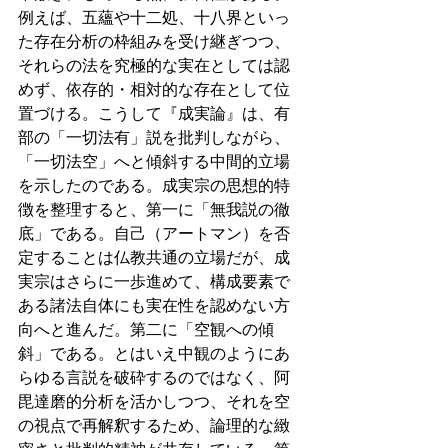
例えば、五蘊や十二処、十八界といっ
た存在分析の枠組みを受け継ぎつつ、
それらの法を究極的な実在としては認
めず、依存的・相対的な存在として位
置づける。こうして『成実論』は、有
部の「一切法有」説を批判しながら、
「一切法空」へと傾斜する中間的立場
を示したのである。成実宗の思想的特
徴を整理すると、第一に「無我説の徹
底」である。自己（アートマン）を否
定することは仏教共通の立場だが、成
実宗はさらに一歩進めて、構成要素で
ある諸法自体にも実在性を認めない方
向へと進んだ。第二に「空観への傾
斜」である。とはいえ中観のようにあ
らゆる言説を破砕するのではなく、阿
毘達磨的分析を活かしつつ、それを空
の視点で再解釈するため、論理的な緻