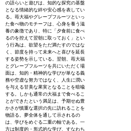
の語らいと遊びは、知的な探究の基盤
となる情緒的な絆や安心感を表してい
る。苺大福やグレープフルーツといっ
た食べ物のモチーフは、心身を養う滋
養の象徴であり、特に「夕食前に食べ
るのを控えて翌朝に取っておく」とい
う行為は、欲望をただ満たすのではな
く、節度を持って未来へと喜びを延長
する姿勢を示している。翌朝、苺大福
とグレープフルーツを共にいただく場
面は、知的・精神的な学びが単なる義
務や空虚な努力ではなく、人生に潤い
を与える甘美な果実となることを暗喩
する。しかも通常の大福まで食べるこ
とができたという満足は、予期せぬ豊
かさが慎重な選択の先に訪れることを
物語る。夢全体を通して示されるの
は、学びをめぐる二重の軸である。一
方は制度的・形式的な学び、すなわち