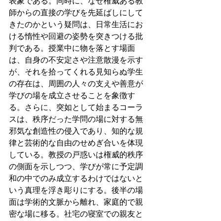
表象である。同時に、なぜ権威ある教
師からの直接の学びを先延ばしにして
きたのかという疑問は、日常生活にお
ける惰性や回避の姿勢を突きつける批
判である。授業中に物を落とす場面
は、自身の不安定さや注意散漫を示す
が、それを拾ってくれる見知らぬ学生
の存在は、周囲の人々の支えや善意が
学びの場を成立させることを象徴す
る。さらに、突如として始まるコーラ
スは、秩序だった学問の場に対する無
邪気な創造性の侵入であり、知的な規
律と芸術的な自由のせめぎ合いを体現
している。教授の戸惑いは権威的秩序
の側面を示しつつ、学びが常に予定調
和の中でのみ成立するわけではないと
いう真理を浮き彫りにする。後半の場
面は学術的文脈から離れ、家庭的で親
密な場に移る。社宅の寝室での親友と