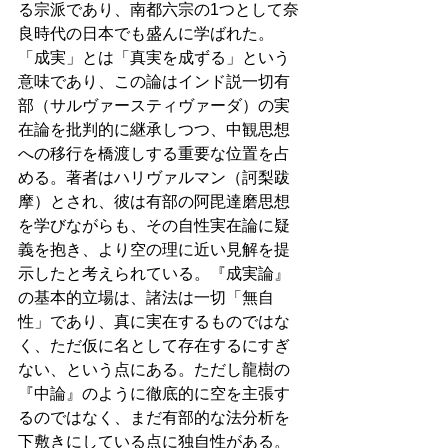
る宗派であり、南都六宗の1つとして奈
良時代の日本でも盛んに学ばれた。
「成実」とは「真実を成ずる」という
意味であり、この論はインド説一切有
部（サルヴァースティヴァーダ）の実
在論を批判的に継承しつつ、中観思想
への移行を橋渡しする重要な位置を占
める。著者はハリヴァルマン（訶梨跋
摩）とされ、彼は有部の阿毘達磨思想
を学びながらも、その自性実在論に疑
義を抱き、より空の理に近い見解を提
示したと考えられている。『成実論』
の基本的立場は、諸法は一切「無自
性」であり、真に実在するものではな
く、ただ仮に名として存在するにすぎ
ない、という点にある。ただし龍樹の
『中論』のように徹底的に空を主張す
るのではなく、まだ有部的な法分析を
下敷きにしている点に独自性がある。