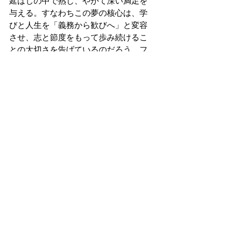
延ばしの中で熟し、やがて深い満足を
与える。すなわちこの夢の核心は、学
びと人生を「義務から歓びへ」と変容
させ、志と節度をもって歩み続けるこ
との大切さを告げているのだろう。フ
ローニンゲン：2025/10/6（月）08:31
17487. 心理物理的な人間/土地に関する
未知性 
時刻は午後4時半を迎えた。天気予報で
は雨が降る予定だったが、霧雨のよう
な小雨しか降っておらず、それほど煩
わされることなくジムから戻ってき
た。今日の気温の上昇は限定的であっ
たにもかかわらず、ジムでは意外にも
汗をかき、おそらく湿度の高さゆえだ
ったのだと思う。今日もまた大きな筋
肉をメインに鍛えていき、ジムでは数