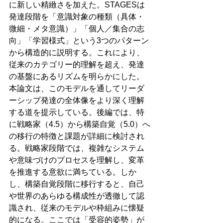
に新しい精緻さを加えた。STAGESは
発達段階を「意識対象の種類（具体・
微細・メタ意識）」「個人／集合の志
向」「学習様式」という3つのパターン
から構造的に説明する。これにより、
従来のカテゴリー的理解を超え、発達
の基盤にあるリズムを明らかにした。
本論文は、このモデルを通してリーダ
ーシップ発達の全体像をより深く理解
する道を提示している。後編では、特
に戦略家（4.5）から構築自覚（5.0）へ
の移行の特徴と課題が詳細に検討され
る。戦略家段階では、複雑なシステム
や意味づけのプロセスを理解し、変革
を推進する意欲に満ちている。しか
し、構築自覚段階に移行すると、自己
や世界のあらゆる構成性が透徹して認
識され、従来のモデルや枠組みに懐疑
的になる。ここでは「受容的姿勢」が