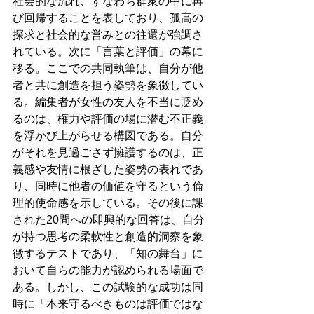
社会的な流れ、すなわち群衆の中に再
び回帰することを表しており、孤高の
探求と社会的な営みとの往還が強調さ
れている。次に「言葉と評価」の幕に
移る。ここでの共同執筆は、自分が他
者と共に創造を担う姿勢を象徴してい
る。編集者が女性の友人を不当に貶め
るのは、権力や評価の場に潜む不正義
を浮かび上がらせる構図である。自分
がそれを見過ごさず擁護するのは、正
義感や友情に根ざした姿勢の表れであ
り、同時に他者の価値を守るという倫
理的使命感を示している。その後に課
された20問への即興的な回答は、自分
が持つ思考の柔軟性と創造的洞察を象
徴するテストであり、「知の舞台」に
おいて自らの能力が認められる場面で
ある。しかし、この試験的な成功は同
時に「本来守るべきものは評価ではな