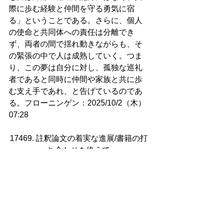
際に歩む経験と仲間を守る勇気に宿
る」ということである。さらに、個人
の使命と共同体への責任は分離でき
ず、両者の間で揺れ動きながらも、そ
の緊張の中で人は成熟していく。つま
り、この夢は自分に対し、孤独な巡礼
者であると同時に仲間や家族と共に歩
む支え手であれ、と告げているのであ
る。フローニンゲン：2025/10/2（木）
07:28
17469. 註釈論文の着実な進展/書籍の打
ち合わせを終えて
時刻は午後4時半を迎えた。穏やかな夕
方の光がとても心地良い。もう最近は
ジムに行っても大して汗をかかなくな
った。もちろん行きに準備運動がてら