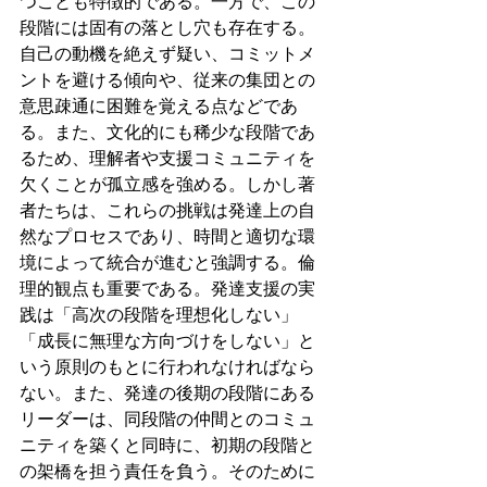
つことも特徴的である。一方で、この
段階には固有の落とし穴も存在する。
自己の動機を絶えず疑い、コミットメ
ントを避ける傾向や、従来の集団との
意思疎通に困難を覚える点などであ
る。また、文化的にも稀少な段階であ
るため、理解者や支援コミュニティを
欠くことが孤立感を強める。しかし著
者たちは、これらの挑戦は発達上の自
然なプロセスであり、時間と適切な環
境によって統合が進むと強調する。倫
理的観点も重要である。発達支援の実
践は「高次の段階を理想化しない」
「成長に無理な方向づけをしない」と
いう原則のもとに行われなければなら
ない。また、発達の後期の段階にある
リーダーは、同段階の仲間とのコミュ
ニティを築くと同時に、初期の段階と
の架橋を担う責任を負う。そのために