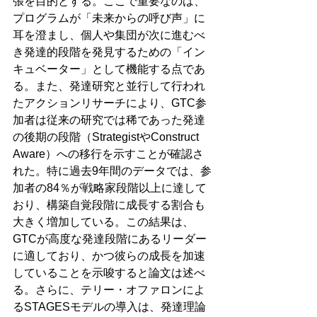
張を目的とする。ここで重要なのは、
プログラムが「未来からの呼び声」に
耳を澄まし、個人や集団が次に進むべ
き発達的段階を発見するための「イン
キュベーター」として機能する点であ
る。また、発達研究と並行して行われ
たアクションリサーチにより、GTC参
加者は従来の研究では稀であった発達
の後期の段階（StrategistやConstruct 
Aware）への移行を示すことが確認さ
れた。特に過去9年間のデータでは、参
加者の84％が戦略家段階以上に達して
おり、構築自覚段階に成長する割合も
大きく増加している。この結果は、
GTCが高度な発達段階にあるリーダー
に適しており、かつ彼らの成長を加速
していることを示唆すると論文は述べ
る。さらに、テリー・オファロンによ
るSTAGESモデルの導入は、発達理論