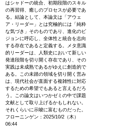
はシャドーの統合、初期段階のスキル
の再習得、癒しのプロセスが必要であ
る。結論として、本論文は「アウェ
ア・リーダー」とは究極的には「純粋
な気づき」そのものであり、進化のビ
ジョンに呼応し、全体性と統合を志向
する存在であると定義する。メタ意識
的リーダーは、人類史において新しい
発達段階を切り開く存在であり、その
実践は未成熟であるがゆえに創造的で
ある。この未踏の領域を切り開く営み
は、現代社会が直面する複雑性に対応
するための希望でもあると言えるだろ
う。この論文はいつかゼミの中で課題
文献として取り上げるかもしれない。
それくらいに示唆に富むものだった。
フローニンゲン：2025/10/2（木）
06:44