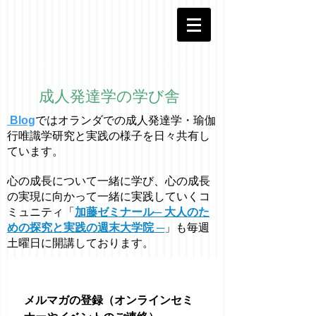
成人発達学の学び舎
Blog
ではオラ
ン
ダでの成人発達学・
瑜伽
行唯識学
研究と実践の様子を日々共有し
ています。
心の成長について一緒に学び、心の成長
の実現に向かって一緒に実践していくコ
ミュニティ「
加藤ゼミナール─ 大人のた
めの探究と実践の週末大学院 ─
」も毎週
土曜日に開講しております。
メルマガの登録（オンラインセミ