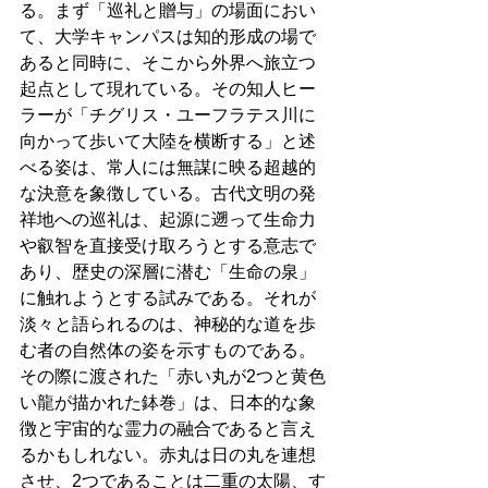
る。まず「巡礼と贈与」の場面におい
て、大学キャンパスは知的形成の場で
あると同時に、そこから外界へ旅立つ
起点として現れている。その知人ヒー
ラーが「チグリス・ユーフラテス川に
向かって歩いて大陸を横断する」と述
べる姿は、常人には無謀に映る超越的
な決意を象徴している。古代文明の発
祥地への巡礼は、起源に遡って生命力
や叡智を直接受け取ろうとする意志で
あり、歴史の深層に潜む「生命の泉」
に触れようとする試みである。それが
淡々と語られるのは、神秘的な道を歩
む者の自然体の姿を示すものである。
その際に渡された「赤い丸が2つと黄色
い龍が描かれた鉢巻」は、日本的な象
徴と宇宙的な霊力の融合であると言え
るかもしれない。赤丸は日の丸を連想
させ、2つであることは二重の太陽、す