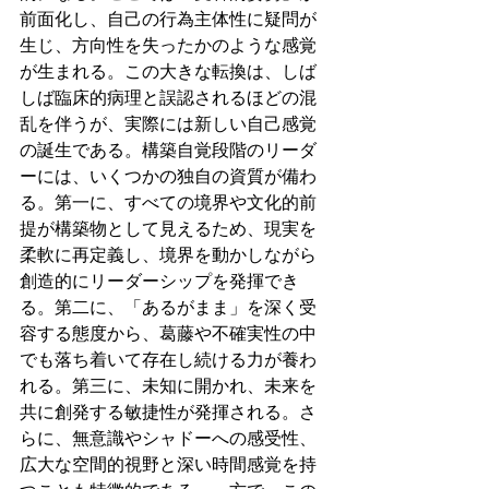
前面化し、自己の行為主体性に疑問が
生じ、方向性を失ったかのような感覚
が生まれる。この大きな転換は、しば
しば臨床的病理と誤認されるほどの混
乱を伴うが、実際には新しい自己感覚
の誕生である。構築自覚段階のリーダ
ーには、いくつかの独自の資質が備わ
る。第一に、すべての境界や文化的前
提が構築物として見えるため、現実を
柔軟に再定義し、境界を動かしながら
創造的にリーダーシップを発揮でき
る。第二に、「あるがまま」を深く受
容する態度から、葛藤や不確実性の中
でも落ち着いて存在し続ける力が養わ
れる。第三に、未知に開かれ、未来を
共に創発する敏捷性が発揮される。さ
らに、無意識やシャドーへの感受性、
広大な空間的視野と深い時間感覚を持