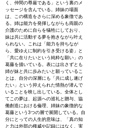
く、仲間の尊厳である」という裏のメ
ッセージを含んでいる。姉妹の場面
は、この構造をさらに深める象徴であ
る。姉は能力を発揮しながらも両親の
介護のために自らを犠牲にしており、
妹は共に活動する夢を抱きながら叶え
られない。これは「能力を持ちなが
ら、愛ゆえに制約を引き受ける姿」と
「共に在りたいという純粋な願い」の
葛藤を描いている。表には出さずとも
姉が妹と共に歩みたいと願っているこ
とは、自分の深層にも「共に成し遂げ
たい」という抑えられた情熱が潜んで
いることを映し出している。全体とし
てこの夢は、起源への巡礼と贈与、協
働創造における倫理、姉妹の象徴的な
葛藤という3つの層で展開している。自
分にとっての人生的意味は、「真の知
と力は外部の権威や記録にはなく、実