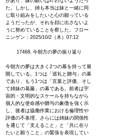
があり、妹の願いは叶わないようだっ
た。しかし、姉も本当は妹と一緒に同
じ取り組みをしたいと心の願っている
ようだったが、それを顔に出さないよ
うに努めていることを察した。フロー
ニンゲン：2025/10/2（木）07:12
17468. 今朝方の夢の振り返り
今朝方の夢は大きく2つの幕を持って展
開している。1つは「巡礼と贈与」の幕
であり、もう1つは「言葉と評価、そし
て姉妹の葛藤」の幕である。前者は宇
宙的・文明的なスケールを持ちながら
個人的な使命感や贈与の象徴を強く示
し、後者は協働作業における倫理性や
評価の不条理、さらには姉妹の関係性
を通じて「支えること」と「共に在り
たいと願うこと」の緊張を表現してい