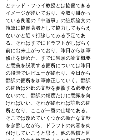
とテッド・フゥイ教授とは協働できる
イメージが湧いており、今取り掛かっ
ている良遍の『中道事』の註釈論文の
執筆に協働著者として協力してもらえ
ないかと近々打診してみる予定であ
る。それはすでにドラフトがしばらく
前に出来上がっており、昨日から加筆
修正を始めた。すでに冒頭の論文概要
と意義を説明する箇所については昨日
の段階でレビューが終わり、今日から
翻訳の箇所を加筆修正していく。翻訳
の箇所は外部の文献を参照する必要が
ないので、翻訳の精度だけに意識を向
ければいい。それが終われば註釈の箇
所となり、ここが一番の山場である。
そこでは改めていくつかの新たな文献
を参照しながら、ドラフトの内容を肉
付けしていこうと思う。他の習慣と同