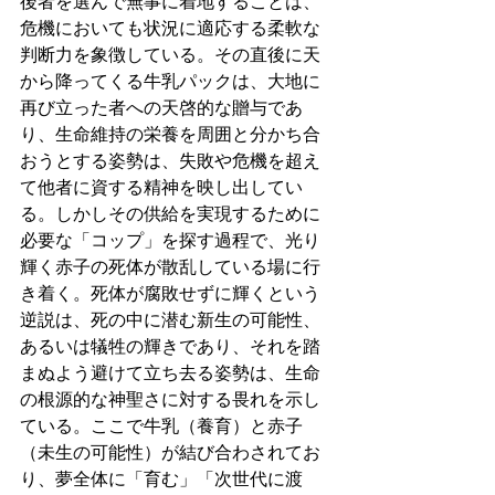
後者を選んで無事に着地することは、
危機においても状況に適応する柔軟な
判断力を象徴している。その直後に天
から降ってくる牛乳パックは、大地に
再び立った者への天啓的な贈与であ
り、生命維持の栄養を周囲と分かち合
おうとする姿勢は、失敗や危機を超え
て他者に資する精神を映し出してい
る。しかしその供給を実現するために
必要な「コップ」を探す過程で、光り
輝く赤子の死体が散乱している場に行
き着く。死体が腐敗せずに輝くという
逆説は、死の中に潜む新生の可能性、
あるいは犠牲の輝きであり、それを踏
まぬよう避けて立ち去る姿勢は、生命
の根源的な神聖さに対する畏れを示し
ている。ここで牛乳（養育）と赤子
（未生の可能性）が結び合わされてお
り、夢全体に「育む」「次世代に渡