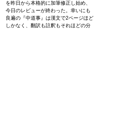
を昨日から本格的に加筆修正し始め、
今日のレビューが終わった。幸いにも
良遍の『中道事』は漢文で2ページほど
しかなく、翻訳も註釈もそれほどの分
量ではなく、自身の仏教研究における
最初の査読付き論文に相応しいのでは
ないかと思う。すでに自分の研究に対
して非常に好意的に受け止めてくださ
っているテッド・フゥイ教授に翻訳箇
所のレビューをお願いし、第二著者か
第三著者になってもらえないかとお願
いした。同様に、註釈箇所に関しては
中観の専門家であるヤン・ウェスター
ホフ教授に註釈箇所のレビューをお願
いする形で第二著者か第三著者になっ
てもらえないかと打診した。金曜日の
夜にそのメールを送ったため、返信は
来週以降になるだろう。2人がどこまで
自分のこの研究に関与してくれるかわ