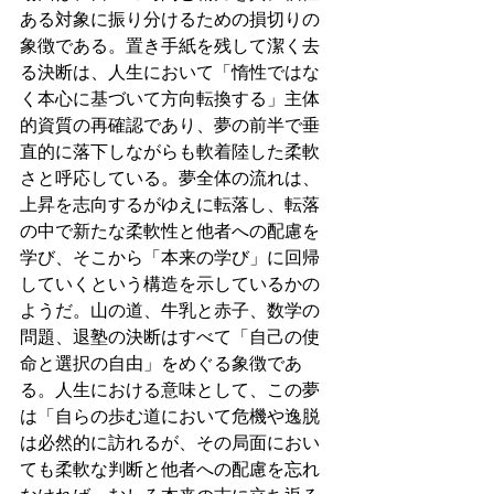
ある対象に振り分けるための損切りの
象徴である。置き手紙を残して潔く去
る決断は、人生において「惰性ではな
く本心に基づいて方向転換する」主体
的資質の再確認であり、夢の前半で垂
直的に落下しながらも軟着陸した柔軟
さと呼応している。夢全体の流れは、
上昇を志向するがゆえに転落し、転落
の中で新たな柔軟性と他者への配慮を
学び、そこから「本来の学び」に回帰
していくという構造を示しているかの
ようだ。山の道、牛乳と赤子、数学の
問題、退塾の決断はすべて「自己の使
命と選択の自由」をめぐる象徴であ
る。人生における意味として、この夢
は「自らの歩む道において危機や逸脱
は必然的に訪れるが、その局面におい
ても柔軟な判断と他者への配慮を忘れ