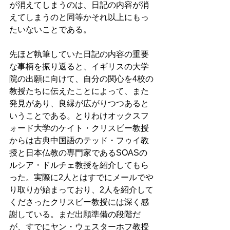
が消えてしまうのは、日記の内容が消
えてしまうのと同等かそれ以上にもっ
たいないことである。
先ほど執筆していた日記の内容の重要
な事柄を振り返ると、イギリスの大学
院の出願に向けて、自分の関心を4校の
教授たちに伝えたことによって、また
発見があり、良縁が広がりつつあると
いうことである。とりわけオックスフ
ォード大学のケイト・クリスビー教授
からは古典中国語のテッド・フゥイ教
授と日本仏教の専門家であるSOASの
ルシア・ドルチェ教授を紹介してもら
った。実際に2人とはすでにメールでや
り取りが始まっており、2人を紹介して
くださったクリスビー教授には深く感
謝している。まだ出願準備の段階だ
が、すでにヤン・ウェスターホフ教授