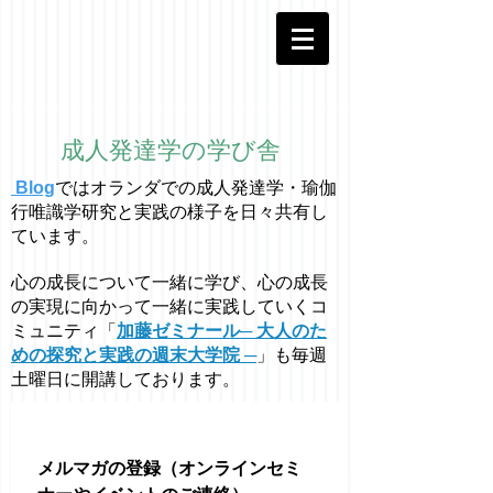
成人発達学の学び舎
Blog
ではオラ
ン
ダでの成人発達学・
瑜伽
行唯識学
研究と実践の様子を日々共有し
ています。
心の成長について一緒に学び、心の成長
の実現に向かって一緒に実践していくコ
ミュニティ「
加藤ゼミナール─ 大人のた
めの探究と実践の週末大学院 ─
」も毎週
土曜日に開講しております。
メルマガの登録（オンラインセミ