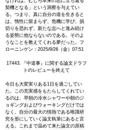
なければ、むしろ本来の志に立ち返る
契機となる」という洞察を与えてい
る。つまり、真に自分の道を生きると
は、惰性に留まらず、危機に学び、損
切りを恐れず、新たな志へと進み続け
る姿勢に他ならないのである。そのよ
うなことを教えてくれる夢だった。フ
ローニンゲン：2025/9/26（金）07:51
17443. 『中道事』に関する論文ドラフ
トのレビューを終えて
今日も大変実りある1日を過ごしてい
た。この充実感をもたらしてくれてい
るのは、早朝の冷水シャワーや朝のジ
ョギングおよびウォーキングだけでは
なく、自分の最大の情熱である唯識研
究を形にしていく論文執筆にあると言
える。これまで温めて来た論文の原稿