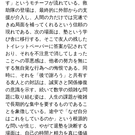
す」というモチーフが流れている。救
助隊の登場は、最終的に外部からの支
援が介入し、人間の力だけでは完遂で
きぬ局面を補ってくれるという信頼の
現れである。次の場面は、塾という学
び舎に移行する。そこで友人の残した
トイレットペーパーに答案が記されて
おり、それを不注意で消してしまった
ことへの罪悪感は、他者の努力を無に
する無自覚な行為への悔恨である。同
時に、それを「後で謝ろう」と共有す
る友人との対話は、誠実さと関係修復
の意識を示す。続いて数学の煩雑な問
題に取り組む姿は、人生の課題が複雑
で長期的な集中を要するものであるこ
とを象徴している。途中で「なぜ自分
はこれをしているのか」という根源的
な問いが生じ、やがて退塾を決断する
場面は、自己の時間と精力を真に価値