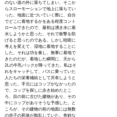
のない道の外に落ちてしまい、そこか
らスローモーションで地上に落ちてい
った。地面に近づいていく際に、自分
でどこに着地するかをある程度コント
ロールできたので、最初は湧き水に着
水しようかと思った。それで衝撃を防
げると思ったのである。しかし咄嗟に
考えを変えて、湿地に着地することに
した。それは功を奏し、無事に着地で
きたのだが、着地した瞬間に、天から
2Lの牛乳パックが降ってきた。私はそ
れをキャッチして、バスに乗っていた
人たちの栄養補給として共有しようと
思った。手元にはコップがなかったの
で、コップを探しに歩き始めたとこ
ろ、目の前に古びた建物があり、その
中にコップがありそうな予感した。と
ころが、その建物の前の地面には無数
の赤子の死体が散乱していた。奇妙な