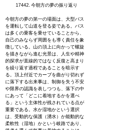
17442. 今朝方の夢の振り返り
今朝方の夢の第一の場面は、大型バス
を運転して山道を登る姿である。バス
は多くの乗客を乗せていることから、
自己のみならず周囲をも導く責任を象
徴している。山の頂上に向かって螺旋
を描きながら進む光景は、人生や精神
的探求が直線的ではなく反復と高まり
を繰り返す過程であることを暗示す
る。頂上付近でカーブを曲がり切れず
に落下する出来事は、制御を失う不安
や限界の認識を表しつつも、落下の中
にあって「どこに着地するかを選べ
る」という主体性が残されている点が
重要である。水か湿地かという選択
は、受動的な保護（湧水）か能動的な
柔軟性（湿地）かという岐路であり、